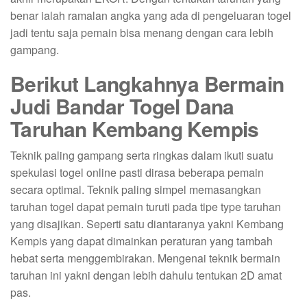
benar ialah ramalan angka yang ada di pengeluaran togel
jadi tentu saja pemain bisa menang dengan cara lebih
gampang.
Berikut Langkahnya Bermain
Judi Bandar Togel Dana
Taruhan Kembang Kempis
Teknik paling gampang serta ringkas dalam ikuti suatu
spekulasi togel online pasti dirasa beberapa pemain
secara optimal. Teknik paling simpel memasangkan
taruhan togel dapat pemain turuti pada tipe type taruhan
yang disajikan. Seperti satu diantaranya yakni Kembang
Kempis yang dapat dimainkan peraturan yang tambah
hebat serta menggembirakan. Mengenai teknik bermain
taruhan ini yakni dengan lebih dahulu tentukan 2D amat
pas.