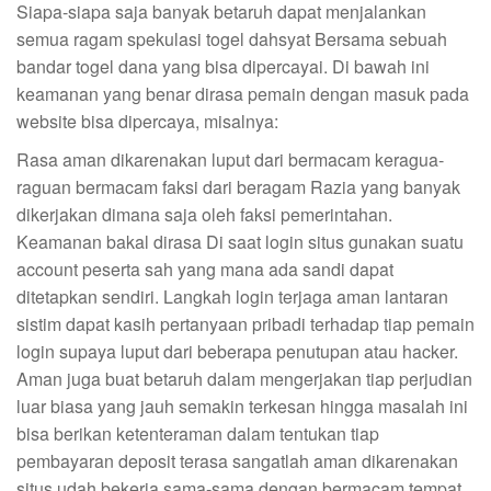
Siapa-siapa saja banyak betaruh dapat menjalankan
semua ragam spekulasi togel dahsyat Bersama sebuah
bandar togel dana yang bisa dipercayai. Di bawah ini
keamanan yang benar dirasa pemain dengan masuk pada
website bisa dipercaya, misalnya:
Rasa aman dikarenakan luput dari bermacam keragua-
raguan bermacam faksi dari beragam Razia yang banyak
dikerjakan dimana saja oleh faksi pemerintahan.
Keamanan bakal dirasa Di saat login situs gunakan suatu
account peserta sah yang mana ada sandi dapat
ditetapkan sendiri. Langkah login terjaga aman lantaran
sistim dapat kasih pertanyaan pribadi terhadap tiap pemain
login supaya luput dari beberapa penutupan atau hacker.
Aman juga buat betaruh dalam mengerjakan tiap perjudian
luar biasa yang jauh semakin terkesan hingga masalah ini
bisa berikan ketenteraman dalam tentukan tiap
pembayaran deposit terasa sangatlah aman dikarenakan
situs udah bekerja sama-sama dengan bermacam tempat