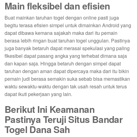
Main fleksibel dan efisien
Buat mainkan taruhan togel dengan online pasti juga
begitu terasa efisien simpel untuk dimainkan Android yang
dapat dibawa kemana sajakah maka dari itu pemain
berasa lebih ringan buat taruhan togel unggulan. Pastinya
juga banyak betaruh dapat merasai spekulasi yang paling
flkesibel dapat pasang angka yang terhebat dimana saja
dan kapan saja. Hingga betaruh dengan simpel dapat
taruhan dengan aman dapat dipercaya maka dari itu bikin
pemain judi berasa semakin suka sebab bisa memastikan
waktu sewaktu-waktu dengan tak usah resah untuk terus
dapat ikuti pekerjaan yang lain.
Berikut Ini Keamanan
Pastinya Teruji Situs Bandar
Togel Dana Sah