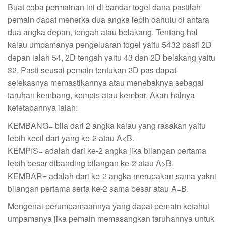
Buat coba permainan ini di bandar togel dana pastilah
pemain dapat menerka dua angka lebih dahulu di antara
dua angka depan, tengah atau belakang. Tentang hal
kalau umpamanya pengeluaran togel yaitu 5432 pasti 2D
depan ialah 54, 2D tengah yaitu 43 dan 2D belakang yaitu
32. Pasti seusai pemain tentukan 2D pas dapat
selekasnya memastikannya atau menebaknya sebagai
taruhan kembang, kempis atau kembar. Akan halnya
ketetapannya ialah:
KEMBANG= bila dari 2 angka kalau yang rasakan yaitu
lebih kecil dari yang ke-2 atau A<B.
KEMPIS= adalah dari ke-2 angka jika bilangan pertama
lebih besar dibanding bilangan ke-2 atau A>B.
KEMBAR= adalah dari ke-2 angka merupakan sama yakni
bilangan pertama serta ke-2 sama besar atau A=B.
Mengenai perumpamaannya yang dapat pemain ketahui
umpamanya jika pemain memasangkan taruhannya untuk