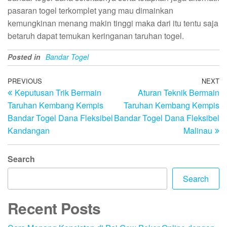
pasaran togel terkomplet yang mau dimainkan
kemungkinan menang makin tinggi maka dari itu tentu saja
betaruh dapat temukan keringanan taruhan togel.
Posted in
Bandar Togel
Post
Previous
PREVIOUS
NEXT
N
Keputusan Trik Bermain
Aturan Teknik Bermain
Post
Po
navigation
Taruhan Kembang Kempis
Taruhan Kembang Kempis
Bandar Togel Dana Fleksibel
Bandar Togel Dana Fleksibel
Kandangan
Malinau
Search
Search
Recent Posts