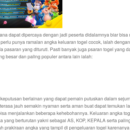
ana dapat dipercaya dengan jadi peserta didalamnya biar bis
perlu punya ramalan angka keluaran togel cocok, ialah dengan
pasaran yang dituruti. Pasti banyak juga psaran togel yang d
ng besar dan paling populer antara lain ialah:
keputusan berlainan yang dapat pemain putuskan dalam sejum
t terasa jauh semakin nyaman serta aman buat dapat temukan l
 bisa menjalankan beberapa kehebohannya. Keluaran angka toge
a yang berturutan yakni sebagai AS, KOP, KEPALA serta paling
 prakiraan angka yang tampil di pengeluaran togel karenanya 