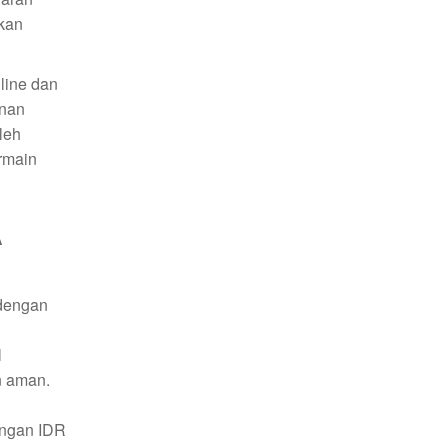
ikan
line dan
anan
leh
rmain
A
 dengan
l
n aman.
engan IDR