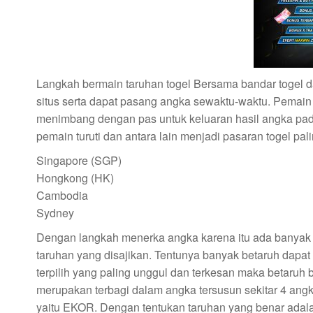
Langkah bermain taruhan togel Bersama bandar togel d
situs serta dapat pasang angka sewaktu-waktu. Pemain 
menimbang dengan pas untuk keluaran hasil angka pada 
pemain turuti dan antara lain menjadi pasaran togel pali
Singapore (SGP)
Hongkong (HK)
Cambodia
Sydney
Dengan langkah menerka angka karena itu ada banyak 
taruhan yang disajikan. Tentunya banyak betaruh dapa
terpilih yang paling unggul dan terkesan maka betaruh
merupakan terbagi dalam angka tersusun sekitar 4 angk
yaitu EKOR. Dengan tentukan taruhan yang benar adalah