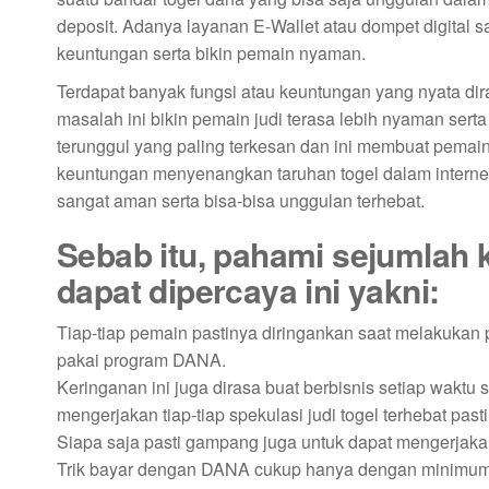
deposit. Adanya layanan E-Wallet atau dompet digital
keuntungan serta bikin pemain nyaman.
Terdapat banyak fungsi atau keuntungan yang nyata dir
masalah ini bikin pemain judi terasa lebih nyaman ser
terunggul yang paling terkesan dan ini membuat pemain
keuntungan menyenangkan taruhan togel dalam internet.
sangat aman serta bisa-bisa unggulan terhebat.
Sebab itu, pahami sejumlah
dapat dipercaya ini yakni:
Tiap-tiap pemain pastinya diringankan saat melakuka
pakai program DANA.
Keringanan ini juga dirasa buat berbisnis setiap waktu
mengerjakan tiap-tiap spekulasi judi togel terhebat p
Siapa saja pasti gampang juga untuk dapat mengerjakan
Trik bayar dengan DANA cukup hanya dengan minimum 