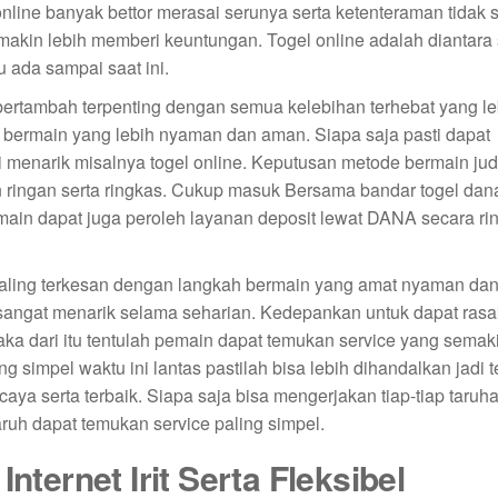
nline banyak bettor merasai serunya serta ketenteraman tidak 
akin lebih memberi keuntungan. Togel online adalah diantara 
u ada sampai saat ini.
bertambah terpenting dengan semua kelebihan terhebat yang le
an bermain yang lebih nyaman dan aman. Siapa saja pasti dapat
 menarik misalnya togel online. Keputusan metode bermain judi
 ringan serta ringkas. Cukup masuk Bersama bandar togel dan
in dapat juga peroleh layanan deposit lewat DANA secara rin
 paling terkesan dengan langkah bermain yang amat nyaman da
sangat menarik selama seharian. Kedepankan untuk dapat ras
a dari itu tentulah pemain dapat temukan service yang semak
 simpel waktu ini lantas pastilah bisa lebih dihandalkan jadi 
aya serta terbaik. Siapa saja bisa mengerjakan tiap-tiap taruha
h dapat temukan service paling simpel.
nternet Irit Serta Fleksibel