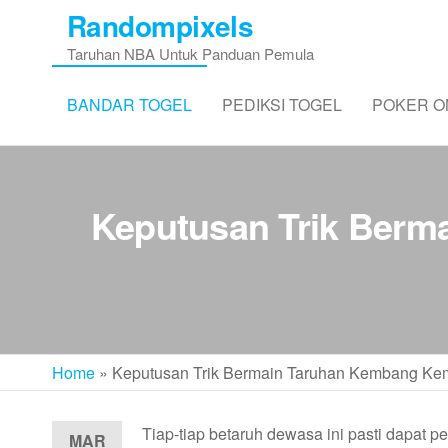
Skip
Randompixels
to
Taruhan NBA Untuk Panduan Pemula
the
content
BANDAR TOGEL
PEDIKSI TOGEL
POKER O
Keputusan Trik Berm
Home
»
Keputusan Trik Bermain Taruhan Kembang Kem
Tiap-tiap betaruh dewasa ini pasti dapat p
MAR