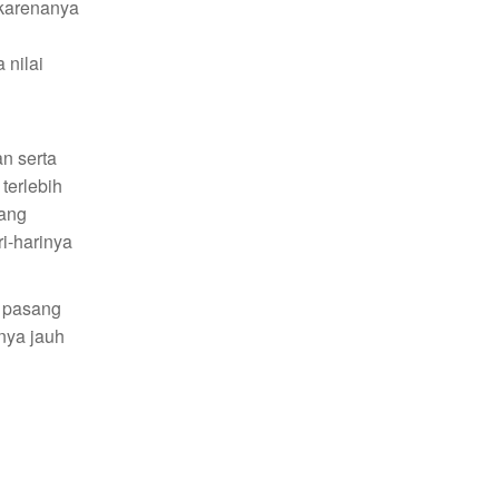
 karenanya
 nilai
n serta
terlebih
yang
i-harinya
u pasang
nya jauh