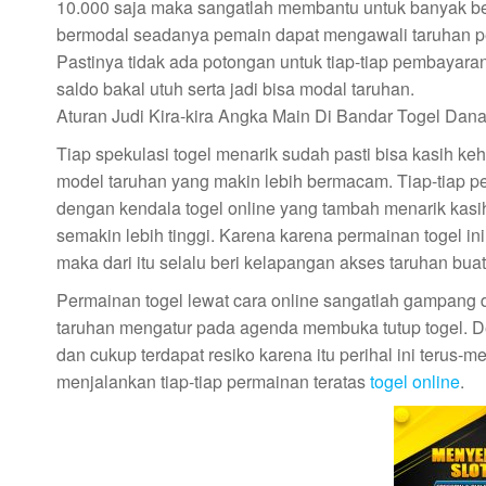
10.000 saja maka sangatlah membantu untuk banyak be
bermodal seadanya pemain dapat mengawali taruhan p
Pastinya tidak ada potongan untuk tiap-tiap pembayaran
saldo bakal utuh serta jadi bisa modal taruhan.
Aturan Judi Kira-kira Angka Main Di Bandar Togel Dana
Tiap spekulasi togel menarik sudah pasti bisa kasih k
model taruhan yang makin lebih bermacam. Tiap-tiap p
dengan kendala togel online yang tambah menarik kasi
semakin lebih tinggi. Karena karena permainan togel in
maka dari itu selalu beri kelapangan akses taruhan buat
Permainan togel lewat cara online sangatlah gampang
taruhan mengatur pada agenda membuka tutup togel. D
dan cukup terdapat resiko karena itu perihal ini teru
menjalankan tiap-tiap permainan teratas
togel online
.