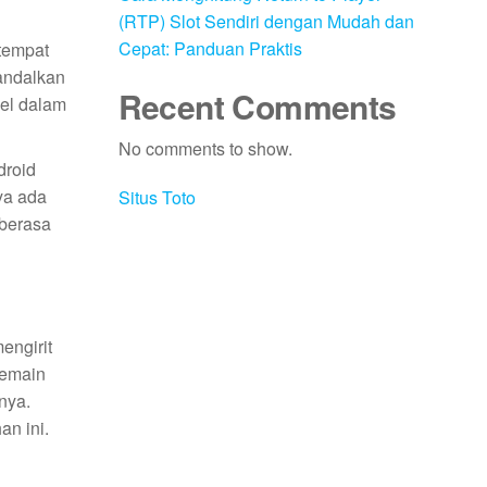
(RTP) Slot Sendiri dengan Mudah dan
Cepat: Panduan Praktis
 tempat
handalkan
Recent Comments
pel dalam
No comments to show.
droid
ya ada
Situs Toto
 berasa
engirit
pemain
nya.
an ini.