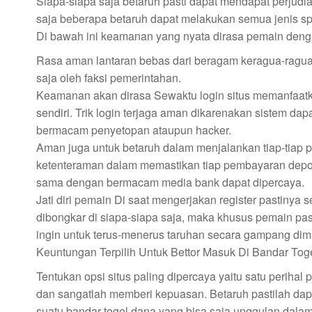
Siapa-siapa saja betaruh pasti dapat mendapat perjudia
saja beberapa betaruh dapat melakukan semua jenis spe
Di bawah ini keamanan yang nyata dirasa pemain denga
Rasa aman lantaran bebas dari beragam keragua-raguan
saja oleh faksi pemerintahan.
Keamanan akan dirasa Sewaktu login situs memanfaatk
sendiri. Trik login terjaga aman dikarenakan sistem dapa
bermacam penyetopan ataupun hacker.
Aman juga untuk betaruh dalam menjalankan tiap-tiap per
ketenteraman dalam memastikan tiap pembayaran depos
sama dengan bermacam media bank dapat dipercaya.
Jati diri pemain Di saat mengerjakan register pastiny
dibongkar di siapa-siapa saja, maka khusus pemain pas
ingin untuk terus-menerus taruhan secara gampang di
Keuntungan Terpilih Untuk Bettor Masuk Di Bandar To
Tentukan opsi situs paling dipercaya yaitu satu periha
dan sangatlah memberi kepuasan. Betaruh pastilah dap
suatu bandar togel dana yang bisa saja unggulan dala