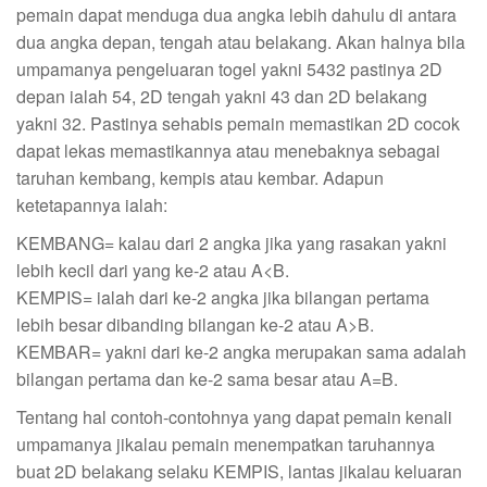
pemain dapat menduga dua angka lebih dahulu di antara
dua angka depan, tengah atau belakang. Akan halnya bila
umpamanya pengeluaran togel yakni 5432 pastinya 2D
depan ialah 54, 2D tengah yakni 43 dan 2D belakang
yakni 32. Pastinya sehabis pemain memastikan 2D cocok
dapat lekas memastikannya atau menebaknya sebagai
taruhan kembang, kempis atau kembar. Adapun
ketetapannya ialah:
KEMBANG= kalau dari 2 angka jika yang rasakan yakni
lebih kecil dari yang ke-2 atau A<B.
KEMPIS= ialah dari ke-2 angka jika bilangan pertama
lebih besar dibanding bilangan ke-2 atau A>B.
KEMBAR= yakni dari ke-2 angka merupakan sama adalah
bilangan pertama dan ke-2 sama besar atau A=B.
Tentang hal contoh-contohnya yang dapat pemain kenali
umpamanya jikalau pemain menempatkan taruhannya
buat 2D belakang selaku KEMPIS, lantas jikalau keluaran