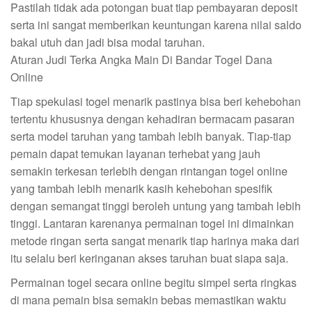
Pastilah tidak ada potongan buat tiap pembayaran deposit
serta ini sangat memberikan keuntungan karena nilai saldo
bakal utuh dan jadi bisa modal taruhan.
Aturan Judi Terka Angka Main Di Bandar Togel Dana
Online
Tiap spekulasi togel menarik pastinya bisa beri kehebohan
tertentu khususnya dengan kehadiran bermacam pasaran
serta model taruhan yang tambah lebih banyak. Tiap-tiap
pemain dapat temukan layanan terhebat yang jauh
semakin terkesan terlebih dengan rintangan togel online
yang tambah lebih menarik kasih kehebohan spesifik
dengan semangat tinggi beroleh untung yang tambah lebih
tinggi. Lantaran karenanya permainan togel ini dimainkan
metode ringan serta sangat menarik tiap harinya maka dari
itu selalu beri keringanan akses taruhan buat siapa saja.
Permainan togel secara online begitu simpel serta ringkas
di mana pemain bisa semakin bebas memastikan waktu