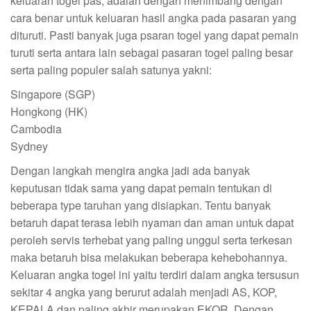
keluaran togel pas, adalah dengan menimbang dengan
cara benar untuk keluaran hasil angka pada pasaran yang
dituruti. Pasti banyak juga psaran togel yang dapat pemain
turuti serta antara lain sebagai pasaran togel paling besar
serta paling populer salah satunya yakni:
Singapore (SGP)
Hongkong (HK)
Cambodia
Sydney
Dengan langkah mengira angka jadi ada banyak
keputusan tidak sama yang dapat pemain tentukan di
beberapa type taruhan yang disiapkan. Tentu banyak
betaruh dapat terasa lebih nyaman dan aman untuk dapat
peroleh servis terhebat yang paling unggul serta terkesan
maka betaruh bisa melakukan beberapa kehebohannya.
Keluaran angka togel ini yaitu terdiri dalam angka tersusun
sekitar 4 angka yang berurut adalah menjadi AS, KOP,
KEPALA dan paling akhir merupakan EKOR. Dengan