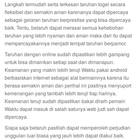
Langkah termudah serta terkesan taruhan togel secara
fleksibel dan semakin aman karenanya dapat dipercaya
sebagai gelaran taruhan berprestise yang bisa dipercaya
baik. Tentu, betaruh dapat merasai semua kehebohan
taruhan yang lebih nyaman dan aman maka dari itu dapat
mempercayakannya menjadi tempat taruhan berpamor.
Taruhan dengan online sudah dipastikan lebih gampang
untuk bisa dimainkan setiap saat dan dimanapun.
Keamanan yang makin lebih teruji Waktu pakai android
berbasiskan internet sebagai alat bermainnya karena itu
berasa semakin aman dan perihal ini pastinya menyuport
kemenangan yang tambah lebih teruji tiap harinya.
Keamanan teruji sudah dipastikan bakal diraih pemain
Waktu dapat masuk di salah satunya web judi sah dapat
dipercaya.
Siapa saja betaruh pastilah dapat memperoleh perjudian
unggulan luar biasa yang jauh lebih dapat diakui baik.