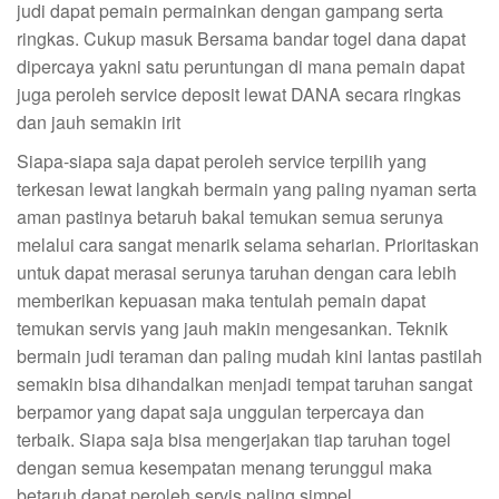
judi dapat pemain permainkan dengan gampang serta
ringkas. Cukup masuk Bersama bandar togel dana dapat
dipercaya yakni satu peruntungan di mana pemain dapat
juga peroleh service deposit lewat DANA secara ringkas
dan jauh semakin irit
Siapa-siapa saja dapat peroleh service terpilih yang
terkesan lewat langkah bermain yang paling nyaman serta
aman pastinya betaruh bakal temukan semua serunya
melalui cara sangat menarik selama seharian. Prioritaskan
untuk dapat merasai serunya taruhan dengan cara lebih
memberikan kepuasan maka tentulah pemain dapat
temukan servis yang jauh makin mengesankan. Teknik
bermain judi teraman dan paling mudah kini lantas pastilah
semakin bisa dihandalkan menjadi tempat taruhan sangat
berpamor yang dapat saja unggulan terpercaya dan
terbaik. Siapa saja bisa mengerjakan tiap taruhan togel
dengan semua kesempatan menang terunggul maka
betaruh dapat peroleh servis paling simpel.