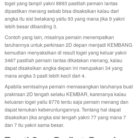
togel yang tampil yakni 8893 pastilah pemain lantas
dipastikan menang sebab bisa disaksikan kalau dari
angka itu sisi belakang yaitu 93 yang mana jika 9 yakni
lebih besar dibanding 3.
Contoh yang lain, misalnya pemain menempatkan
taruhannya untuk perkiraan 2D depan menjadi KEMBANG
kemudian menyaksikan di result togel yang keluar yakni
3487 pastilah pemain lantas dikatakan menang, kalau
dapat disaksikan angka depan ini merupakan 34 yang
mana angka 3 pasti lebih kecil dari 4.
Apabila semisalnya pemain memasangkan taruhanya buat
prakiraan 2D tengah selaku KEMBAR, karenanya kalau
keluaran togel yaitu 8776 tentu saja pemain menang dan
dapat temukan keberuntungannya. Tentang hal dapat
disaksikan jika angka sisi tengah yakni 77 yang mana 7
dan 7 itu yakni sama besar.