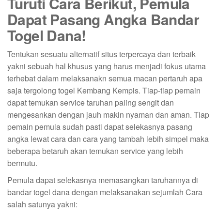
Turuti Cara Berikut, Pemula
Dapat Pasang Angka Bandar
Togel Dana!
Tentukan sesuatu alternatif situs terpercaya dan terbaik
yakni sebuah hal khusus yang harus menjadi fokus utama
terhebat dalam melaksanakn semua macan pertaruh apa
saja tergolong togel Kembang Kempis. Tiap-tiap pemain
dapat temukan service taruhan paling sengit dan
mengesankan dengan jauh makin nyaman dan aman. Tiap
pemain pemula sudah pasti dapat selekasnya pasang
angka lewat cara dan cara yang tambah lebih simpel maka
beberapa betaruh akan temukan service yang lebih
bermutu.
Pemula dapat selekasnya memasangkan taruhannya di
bandar togel dana dengan melaksanakan sejumlah Cara
salah satunya yakni: