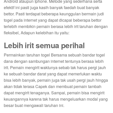
Android ataupun Iphone. Metode yang sederhana serta
efektif ini pasti juga kasih banyak faedah buat banyak
bettor. Pasti terdapat beberapa keunggulan bermain judi
togel pada internet yang dapat dicapai beberapa bettor
terlebih membikin pemain berasa lebih irit taruhan dengan
fleksibel, Adapun kelebihan itu yaitu:
Lebih irit semua perihal
Permainkan taruhan togel Bersama sebuah bandar togel
dana dengan sambungan internet tentunya berasa lebih
irit. Pemain mengirit waktunya sebab tak harus pergi jauh
ke sebuah bandar darat yang dapat memerlukan waktu
bisa lebih banyak, pemain juga tak usah pergi jauh hingga
akan tidak terasa Capek dan membuat pemain tambah
dapat mengirit tenaganya. Sampai, pemain bisa mengirit
keuangannya karena tak harus mengeluarkan modal yang
besar buat mengawali taruhan ini.