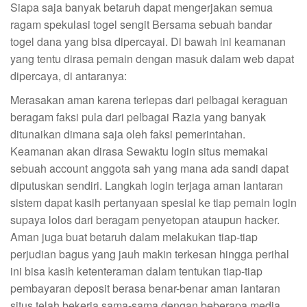
Siapa saja banyak betaruh dapat mengerjakan semua
ragam spekulasi togel sengit Bersama sebuah bandar
togel dana yang bisa dipercayai. Di bawah ini keamanan
yang tentu dirasa pemain dengan masuk dalam web dapat
dipercaya, di antaranya:
Merasakan aman karena terlepas dari pelbagai keraguan
beragam faksi pula dari pelbagai Razia yang banyak
ditunaikan dimana saja oleh faksi pemerintahan.
Keamanan akan dirasa Sewaktu login situs memakai
sebuah account anggota sah yang mana ada sandi dapat
diputuskan sendiri. Langkah login terjaga aman lantaran
sistem dapat kasih pertanyaan spesial ke tiap pemain login
supaya lolos dari beragam penyetopan ataupun hacker.
Aman juga buat betaruh dalam melakukan tiap-tiap
perjudian bagus yang jauh makin terkesan hingga perihal
ini bisa kasih ketenteraman dalam tentukan tiap-tiap
pembayaran deposit berasa benar-benar aman lantaran
situs telah bekerja sama-sama dengan beberapa media