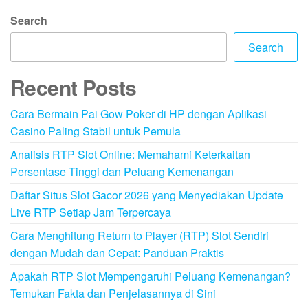
Search
Search
Recent Posts
Cara Bermain Pai Gow Poker di HP dengan Aplikasi
Casino Paling Stabil untuk Pemula
Analisis RTP Slot Online: Memahami Keterkaitan
Persentase Tinggi dan Peluang Kemenangan
Daftar Situs Slot Gacor 2026 yang Menyediakan Update
Live RTP Setiap Jam Terpercaya
Cara Menghitung Return to Player (RTP) Slot Sendiri
dengan Mudah dan Cepat: Panduan Praktis
Apakah RTP Slot Mempengaruhi Peluang Kemenangan?
Temukan Fakta dan Penjelasannya di Sini