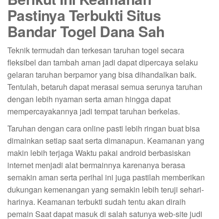
Pastinya Terbukti Situs
Bandar Togel Dana Sah
Teknik termudah dan terkesan taruhan togel secara
fleksibel dan tambah aman jadi dapat dipercaya selaku
gelaran taruhan berpamor yang bisa dihandalkan baik.
Tentulah, betaruh dapat merasai semua serunya taruhan
dengan lebih nyaman serta aman hingga dapat
mempercayakannya jadi tempat taruhan berkelas.
Taruhan dengan cara online pasti lebih ringan buat bisa
dimainkan setiap saat serta dimanapun. Keamanan yang
makin lebih terjaga Waktu pakai android berbasiskan
internet menjadi alat bermainnya karenanya berasa
semakin aman serta perihal ini juga pastilah memberikan
dukungan kemenangan yang semakin lebih teruji sehari-
harinya. Keamanan terbukti sudah tentu akan diraih
pemain Saat dapat masuk di salah satunya web-site judi