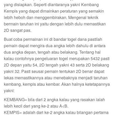
yang disiapkan. Seperti diantaranya yakni Kembang
Kempis yang dapat dimainkan peraturan yang semakin
lebih heboh dan menggembirakan. Mengenai teknik
bermain taruhan ini yaitu dengan lebih dulu memastikan
2D sangat pas.
Buat coba permainan ini di bandar togel dana pastilah
pemain dapat mengira dua angka lebih dahulu di antara
dua angka depan, tengah atau belakang. Tentang hal
kalau contohnya pengeluaran togel merupakan 5432 pasti
2D depan yaitu 54, 2D tengah yakni 43 serta 2D belakang
yakni 32. Pasti seusai pemain tentukan 2D benar dapat
lekas memastikannya atau menebaknya menjadi taruhan
kembang, kempis atau kembar. Akan halnya ketetapannya
yakni:
KEMBANG= bila dari 2 angka kalau yang rasakan ialah
lebih kecil dari yang ke-2 atau A<B.
KEMPIS= adalah dari ke-2 angka kalau bilangan pertama