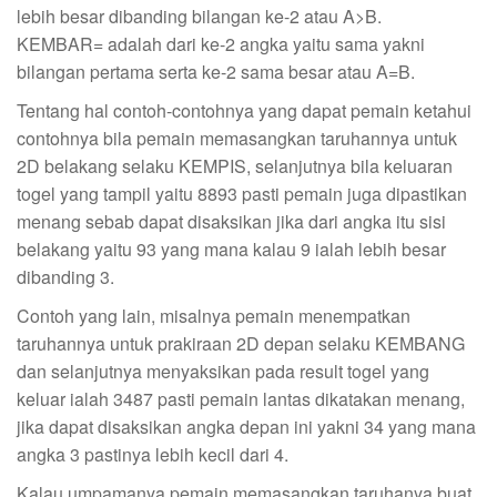
lebih besar dibanding bilangan ke-2 atau A>B.
KEMBAR= adalah dari ke-2 angka yaitu sama yakni
bilangan pertama serta ke-2 sama besar atau A=B.
Tentang hal contoh-contohnya yang dapat pemain ketahui
contohnya bila pemain memasangkan taruhannya untuk
2D belakang selaku KEMPIS, selanjutnya bila keluaran
togel yang tampil yaitu 8893 pasti pemain juga dipastikan
menang sebab dapat disaksikan jika dari angka itu sisi
belakang yaitu 93 yang mana kalau 9 ialah lebih besar
dibanding 3.
Contoh yang lain, misalnya pemain menempatkan
taruhannya untuk prakiraan 2D depan selaku KEMBANG
dan selanjutnya menyaksikan pada result togel yang
keluar ialah 3487 pasti pemain lantas dikatakan menang,
jika dapat disaksikan angka depan ini yakni 34 yang mana
angka 3 pastinya lebih kecil dari 4.
Kalau umpamanya pemain memasangkan taruhanya buat