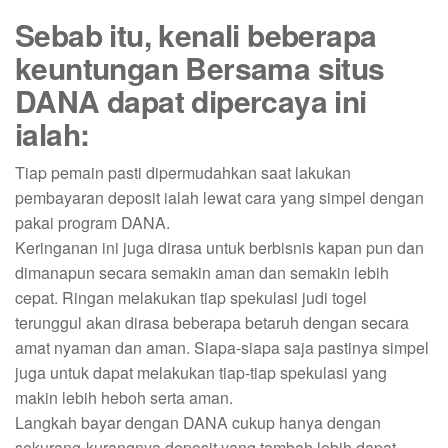
Sebab itu, kenali beberapa
keuntungan Bersama situs
DANA dapat dipercaya ini
ialah:
Tiap pemain pasti dipermudahkan saat lakukan
pembayaran deposit ialah lewat cara yang simpel dengan
pakai program DANA.
Keringanan ini juga dirasa untuk berbisnis kapan pun dan
dimanapun secara semakin aman dan semakin lebih
cepat. Ringan melakukan tiap spekulasi judi togel
terunggul akan dirasa beberapa betaruh dengan secara
amat nyaman dan aman. Siapa-siapa saja pastinya simpel
juga untuk dapat melakukan tiap-tiap spekulasi yang
makin lebih heboh serta aman.
Langkah bayar dengan DANA cukup hanya dengan
sekurang-kurangnya deposit yang tambah lebih dapat