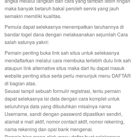
angka melalui langkah dan cara yang tambah lebih ringan
maka banyak betaruh bakal peroleh servis yang jauh
semakin memiliki kualitas.
Pemula dapat selekasnya menempatkan taruhannya di
bandar togel dana dengan melaksanakan sejumlah Cara
salah satunya yakni:
Pemain penting buka link sah situs untuk selekasnya
mendaftarkan melalui cara membuka terlebih dulu link sah
ataupun link alternative situs maka dari itu dapat masuk
website penting situs serta perlu menunjuk menu DAFTAR
di bagian atas.
Seusai tampil sebuah formulir registrasi, tentu pemain
dapat selekasnya isi data dengan cara komplet untuk
seluruhnya data yang dibutuhkan misalnya nama
Username, sandi dengan password dipastikan sendiri,
alamat e mail aktif, nomor contact aktif, nomor rekening,
nama rekening dan opsi bank mengenai.
Pemain bisa meng-click menu daftar buat selekasnya