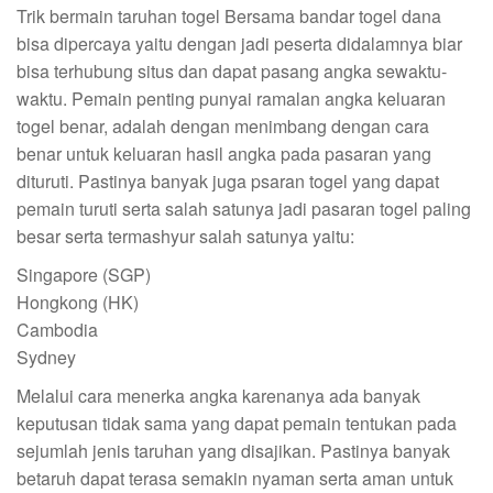
Trik bermain taruhan togel Bersama bandar togel dana
bisa dipercaya yaitu dengan jadi peserta didalamnya biar
bisa terhubung situs dan dapat pasang angka sewaktu-
waktu. Pemain penting punyai ramalan angka keluaran
togel benar, adalah dengan menimbang dengan cara
benar untuk keluaran hasil angka pada pasaran yang
dituruti. Pastinya banyak juga psaran togel yang dapat
pemain turuti serta salah satunya jadi pasaran togel paling
besar serta termashyur salah satunya yaitu:
Singapore (SGP)
Hongkong (HK)
Cambodia
Sydney
Melalui cara menerka angka karenanya ada banyak
keputusan tidak sama yang dapat pemain tentukan pada
sejumlah jenis taruhan yang disajikan. Pastinya banyak
betaruh dapat terasa semakin nyaman serta aman untuk