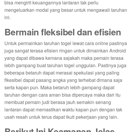
bisa mengirit keuangannya lantaran tak perlu
mengeluarkan modal yang besar untuk mengawali taruhan
ini.
Bermain fleksibel dan efisien
Untuk permainkan taruhan togel lewat cara online pastinya
juga sangat terasa efisien ringan untuk dimainkan Android
yang dapat dibawa kemana sajakah maka pemain terasa
lebih gampang buat taruhan togel unggulan. Pastinya juga
beberapa betaruh dapat merasai spekulasi yang paling
flkesibel dapat pasang angka yang terhebat dimana saja
serta kapan pun. Maka betaruh lebih gampang dapat
taruhan dengan cara aman bisa dipercaya maka dari itu
membuat pemain judi berasa jauh semakin senang
lantaran dapat memastikan waktu kapan pun dengan tak
usah resah untuk terus dapat ikuti pekerjaan yang lain.
Berikut Ini Keamanan Jelas