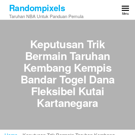
Skip
Randompixels
to
Menu
Taruhan NBA Untuk Panduan Pemula
the
content
Keputusan Trik
Bermain Taruhan
Kembang Kempis
Bandar Togel Dana
Fleksibel Kutai
Kartanegara