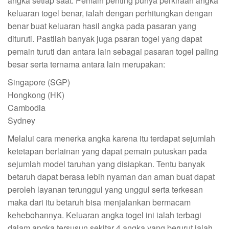
angka setiap saat. Pemain penting punya perkiraan angka
keluaran togel benar, ialah dengan perhitungkan dengan
benar buat keluaran hasil angka pada pasaran yang
dituruti. Pastilah banyak juga psaran togel yang dapat
pemain turuti dan antara lain sebagai pasaran togel paling
besar serta ternama antara lain merupakan:
Singapore (SGP)
Hongkong (HK)
Cambodia
Sydney
Melalui cara menerka angka karena itu terdapat sejumlah
ketetapan berlainan yang dapat pemain putuskan pada
sejumlah model taruhan yang disiapkan. Tentu banyak
betaruh dapat berasa lebih nyaman dan aman buat dapat
peroleh layanan terunggul yang unggul serta terkesan
maka dari itu betaruh bisa menjalankan bermacam
kehebohannya. Keluaran angka togel ini ialah terbagi
dalam angka tersusun sekitar 4 angka yang berurut ialah