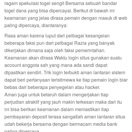
ragam spekulasi togel sengit Bersama sebuah bandar
togel dana yang bisa dipercayai. Berikut di bawah ini
keamanan yang jelas dirasa pemain dengan masuk di web
paling dipercaya, diantaranya:
Rasa aman karena luput dari pelbagai kesangsian
beberapa faksi pun dari pelbagai Razia yang banyak
dikerjakan dimana saja oleh faksi pemerintahan.
Keamanan akan dirasa Waktu login situs gunakan suatu
account anggota sah yang mana ada sandi dapat
dipastikan sendiri. Trik login terbukti aman lantaran sistem
dapat beri pertanyaan teristimewa ke tiap pemain login biar
bebas dari beberapa penyegelan atau hacker.
Aman juga untuk betaruh dalam mengerjakan tiap
perjudian atraktif yang jauh makin terkesan maka dari itu
ini bisa berikan keamanan dalam memastikan tiap
pembayaran deposit terasa sangatlah aman lantaran situs
udah bekerja bersama dengan bermacam media bank
paling dipercaya.