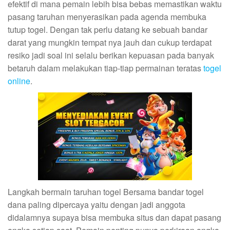
efektif di mana pemain lebih bisa bebas memastikan waktu
pasang taruhan menyerasikan pada agenda membuka
tutup togel. Dengan tak perlu datang ke sebuah bandar
darat yang mungkin tempat nya jauh dan cukup terdapat
resiko jadi soal ini selalu berikan kepuasan pada banyak
betaruh dalam melakukan tiap-tiap permainan teratas
togel
online
.
Langkah bermain taruhan togel Bersama bandar togel
dana paling dipercaya yaitu dengan jadi anggota
didalamnya supaya bisa membuka situs dan dapat pasang