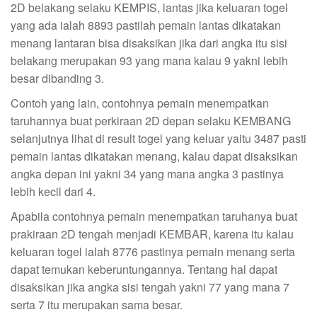
2D belakang selaku KEMPIS, lantas jika keluaran togel
yang ada ialah 8893 pastilah pemain lantas dikatakan
menang lantaran bisa disaksikan jika dari angka itu sisi
belakang merupakan 93 yang mana kalau 9 yakni lebih
besar dibanding 3.
Contoh yang lain, contohnya pemain menempatkan
taruhannya buat perkiraan 2D depan selaku KEMBANG
selanjutnya lihat di result togel yang keluar yaitu 3487 pasti
pemain lantas dikatakan menang, kalau dapat disaksikan
angka depan ini yakni 34 yang mana angka 3 pastinya
lebih kecil dari 4.
Apabila contohnya pemain menempatkan taruhanya buat
prakiraan 2D tengah menjadi KEMBAR, karena itu kalau
keluaran togel ialah 8776 pastinya pemain menang serta
dapat temukan keberuntungannya. Tentang hal dapat
disaksikan jika angka sisi tengah yakni 77 yang mana 7
serta 7 itu merupakan sama besar.