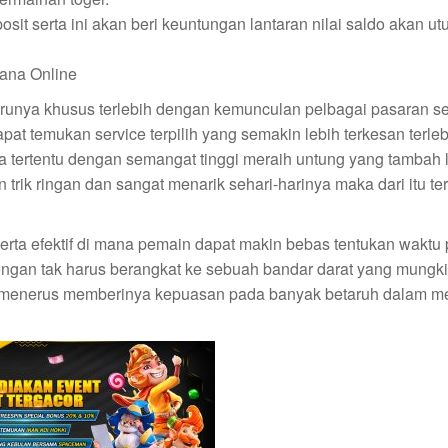
it serta ini akan beri keuntungan lantaran nilai saldo akan utu
Dana Online
serunya khusus terlebih dengan kemunculan pelbagai pasaran se
pat temukan service terpilih yang semakin lebih terkesan terle
a tertentu dengan semangat tinggi meraih untung yang tambah 
trik ringan dan sangat menarik sehari-harinya maka dari itu ter
rta efektif di mana pemain dapat makin bebas tentukan waktu
ngan tak harus berangkat ke sebuah bandar darat yang mungk
rus-menerus memberinya kepuasan pada banyak betaruh dalam m