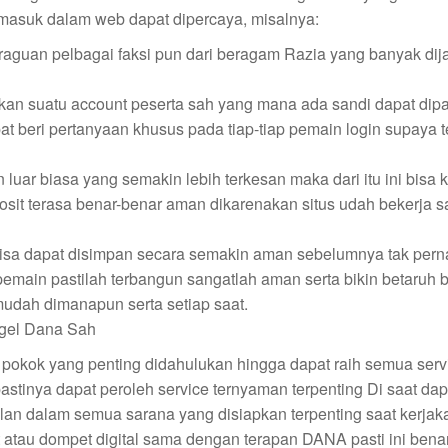
masuk dalam web dapat dipercaya, misalnya:
raguan pelbagai faksi pun dari beragam Razia yang banyak dij
an suatu account peserta sah yang mana ada sandi dapat dipa
pat beri pertanyaan khusus pada tiap-tiap pemain login supaya 
luar biasa yang semakin lebih terkesan maka dari itu ini bisa 
osit terasa benar-benar aman dikarenakan situs udah bekerja
h bisa dapat disimpan secara semakin aman sebelumnya tak per
pemain pastilah terbangun sangatlah aman serta bikin betaruh 
mudah dimanapun serta setiap saat.
ogel Dana Sah
l pokok yang penting didahulukan hingga dapat raih semua serv
astinya dapat peroleh service ternyaman terpenting Di saat da
lan dalam semua sarana yang disiapkan terpenting saat kerjak
 atau dompet digital sama dengan terapan DANA pasti ini bena