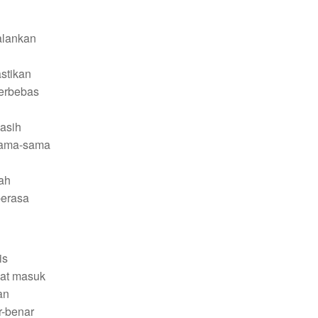
alankan
stikan
terbebas
kasih
 sama-sama
nah
berasa
is
pat masuk
an
r-benar