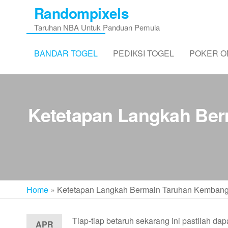
Skip
Randompixels
to
Taruhan NBA Untuk Panduan Pemula
the
content
BANDAR TOGEL
PEDIKSI TOGEL
POKER O
Ketetapan Langkah Ber
Home
»
Ketetapan Langkah Bermain Taruhan Kembang 
Tiap-tiap betaruh sekarang ini pastilah da
APR