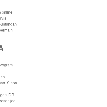
a online
rvis
keuntungan
bermain
A
 program
gan
man. Siapa
ngan IDR
esar, jadi