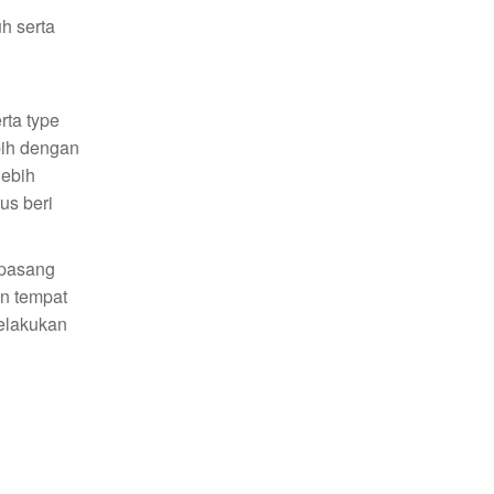
h serta
rta type
bih dengan
lebih
us beri
 pasang
in tempat
elakukan