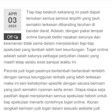
Tiap-tiap betaruh sekarang ini pasti dapat
APR
03
temukan semua service terpilih yang jauh
semakin terkesan dibanding taruhan di
2023
bandar darat. Adalah, dengan pakai tempat
Off
online banyak bettor rasakan serunya dan
keamanan tidak sama dalam menjalankan tiap-tiap
spekulasi yang tambah lebih beri keuntungan. Togel online
adalah salah satunya pelbagai perjudian classic yang
masih tetap selalu exist sampai waktu ini.
Pecinta judi togel pastinya bertambah bertambah terlebih
dengan semua keunggulan terbaik yang lebih terkesan
maka ini beri kehebohan spesifik dengan secara bermain
yang jauh semakin nyaman serta aman. Siapa-siapa saja
pastilah dapat menjalankan semua spekulasi heboh untuk
tiap spekulasi menarik contohnya togel online. Aturan
langkah bermain judi togel dalam sesuatu website judi