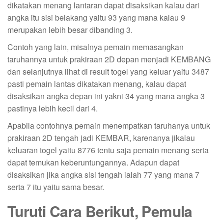
dikatakan menang lantaran dapat disaksikan kalau dari
angka itu sisi belakang yaitu 93 yang mana kalau 9
merupakan lebih besar dibanding 3.
Contoh yang lain, misalnya pemain memasangkan
taruhannya untuk prakiraan 2D depan menjadi KEMBANG
dan selanjutnya lihat di result togel yang keluar yaitu 3487
pasti pemain lantas dikatakan menang, kalau dapat
disaksikan angka depan ini yakni 34 yang mana angka 3
pastinya lebih kecil dari 4.
Apabila contohnya pemain menempatkan taruhanya untuk
prakiraan 2D tengah jadi KEMBAR, karenanya jikalau
keluaran togel yaitu 8776 tentu saja pemain menang serta
dapat temukan keberuntungannya. Adapun dapat
disaksikan jika angka sisi tengah ialah 77 yang mana 7
serta 7 itu yaitu sama besar.
Turuti Cara Berikut, Pemula