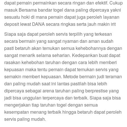
dapat pemain permainkan secara ringan dan efektif. Cukup
masuk Bersama bandar togel dana paling dipercaya yakni
sesuatu hoki di mana pemain dapat juga peroleh layanan
deposit lewat DANA secara ringkas serta jauh makin irit
Siapa saja dapat peroleh servis terpilih yang terkesan
secara bermain yang sangat nyaman dan aman sudah
pasti betaruh akan temukan semua kehebohannya dengan
sangat menarik selama seharian. Kedepankan buat dapat
rasakan kehebohan taruhan dengan cara lebih memberi
kepuasan maka tentu pemain dapat temukan servis yang
semakin memberi kepuasan. Metode bermain judi teraman
dan paling mudah saat ini lantas pastilah bisa lebih
dipercaya sebagai arena taruhan paling berprestise yang
jadi bisa unggulan terpercaya dan terbaik. Siapa saja bisa
mengerjakan tiap taruhan togel dengan semua
kesempatan menang terbaik hingga betaruh dapat peroleh
servis paling mudah.