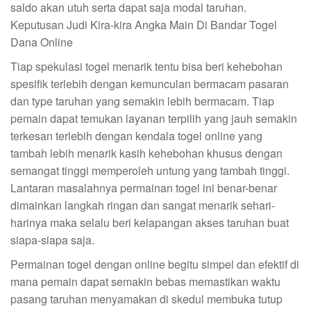
saldo akan utuh serta dapat saja modal taruhan.
Keputusan Judi Kira-kira Angka Main Di Bandar Togel
Dana Online
Tiap spekulasi togel menarik tentu bisa beri kehebohan
spesifik terlebih dengan kemunculan bermacam pasaran
dan type taruhan yang semakin lebih bermacam. Tiap
pemain dapat temukan layanan terpilih yang jauh semakin
terkesan terlebih dengan kendala togel online yang
tambah lebih menarik kasih kehebohan khusus dengan
semangat tinggi memperoleh untung yang tambah tinggi.
Lantaran masalahnya permainan togel ini benar-benar
dimainkan langkah ringan dan sangat menarik sehari-
harinya maka selalu beri kelapangan akses taruhan buat
siapa-siapa saja.
Permainan togel dengan online begitu simpel dan efektif di
mana pemain dapat semakin bebas memastikan waktu
pasang taruhan menyamakan di skedul membuka tutup