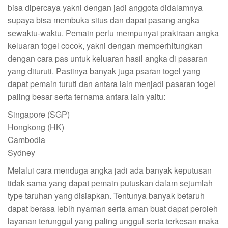
bisa dipercaya yakni dengan jadi anggota didalamnya
supaya bisa membuka situs dan dapat pasang angka
sewaktu-waktu. Pemain perlu mempunyai prakiraan angka
keluaran togel cocok, yakni dengan memperhitungkan
dengan cara pas untuk keluaran hasil angka di pasaran
yang dituruti. Pastinya banyak juga psaran togel yang
dapat pemain turuti dan antara lain menjadi pasaran togel
paling besar serta ternama antara lain yaitu:
Singapore (SGP)
Hongkong (HK)
Cambodia
Sydney
Melalui cara menduga angka jadi ada banyak keputusan
tidak sama yang dapat pemain putuskan dalam sejumlah
type taruhan yang disiapkan. Tentunya banyak betaruh
dapat berasa lebih nyaman serta aman buat dapat peroleh
layanan terunggul yang paling unggul serta terkesan maka