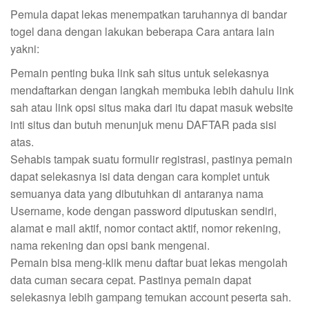
Pemula dapat lekas menempatkan taruhannya di bandar
togel dana dengan lakukan beberapa Cara antara lain
yakni:
Pemain penting buka link sah situs untuk selekasnya
mendaftarkan dengan langkah membuka lebih dahulu link
sah atau link opsi situs maka dari itu dapat masuk website
inti situs dan butuh menunjuk menu DAFTAR pada sisi
atas.
Sehabis tampak suatu formulir registrasi, pastinya pemain
dapat selekasnya isi data dengan cara komplet untuk
semuanya data yang dibutuhkan di antaranya nama
Username, kode dengan password diputuskan sendiri,
alamat e mail aktif, nomor contact aktif, nomor rekening,
nama rekening dan opsi bank mengenai.
Pemain bisa meng-klik menu daftar buat lekas mengolah
data cuman secara cepat. Pastinya pemain dapat
selekasnya lebih gampang temukan account peserta sah.