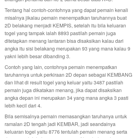
Tentang hal contoh-contohnya yang dapat pemain kenali
misalnya jikalau pemain menempatkan taruhannya buat
2D belakang menjadi KEMPIS, setelah itu bila keluaran
togel yang tampak ialah 8893 pastilah pemain juga
ditetapkan menang lantaran bisa disaksikan kalau dari
angka itu sisi belakang merupakan 93 yang mana kalau 9
yakni lebih besar dibanding 3.
Contoh yang lain, contohnya pemain menempatkan
taruhannya untuk perkiraan 2D depan sebagai KEMBANG
dan lihat di result togel yang keluar yaitu 3487 pastilah
pemain juga dikatakan menang, jika dapat disaksikan
angka depan ini merupakan 34 yang mana angka 3 pasti
lebih kecil dari 4.
Bila semisalnya pemain memasangkan taruhanya untuk
ramalan 2D tengah jadi KEMBAR, jadi seandainya
keluaran togel yaitu 8776 tentulah pemain menang serta