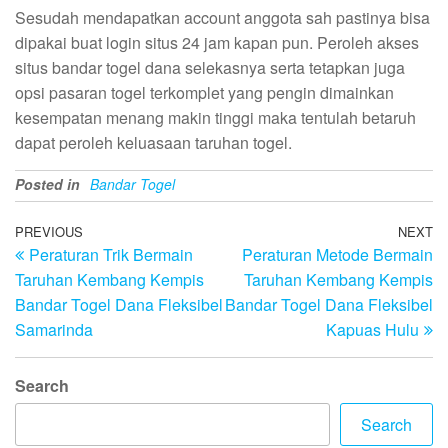
Sesudah mendapatkan account anggota sah pastinya bisa
dipakai buat login situs 24 jam kapan pun. Peroleh akses
situs bandar togel dana selekasnya serta tetapkan juga
opsi pasaran togel terkomplet yang pengin dimainkan
kesempatan menang makin tinggi maka tentulah betaruh
dapat peroleh keluasaan taruhan togel.
Posted in
Bandar Togel
Post
Previous
PREVIOUS
NEXT
N
Peraturan Trik Bermain
Peraturan Metode Bermain
Post
Po
navigation
Taruhan Kembang Kempis
Taruhan Kembang Kempis
Bandar Togel Dana Fleksibel
Bandar Togel Dana Fleksibel
Samarinda
Kapuas Hulu
Search
Search