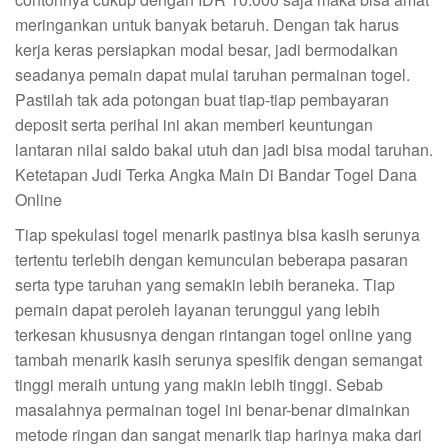
meringankan untuk banyak betaruh. Dengan tak harus
kerja keras persiapkan modal besar, jadi bermodalkan
seadanya pemain dapat mulai taruhan permainan togel.
Pastilah tak ada potongan buat tiap-tiap pembayaran
deposit serta perihal ini akan memberi keuntungan
lantaran nilai saldo bakal utuh dan jadi bisa modal taruhan.
Ketetapan Judi Terka Angka Main Di Bandar Togel Dana
Online
Tiap spekulasi togel menarik pastinya bisa kasih serunya
tertentu terlebih dengan kemunculan beberapa pasaran
serta type taruhan yang semakin lebih beraneka. Tiap
pemain dapat peroleh layanan terunggul yang lebih
terkesan khususnya dengan rintangan togel online yang
tambah menarik kasih serunya spesifik dengan semangat
tinggi meraih untung yang makin lebih tinggi. Sebab
masalahnya permainan togel ini benar-benar dimainkan
metode ringan dan sangat menarik tiap harinya maka dari