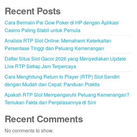
Recent Posts
Cara Bermain Pai Gow Poker di HP dengan Aplikasi
Casino Paling Stabil untuk Pemula
Analisis RTP Slot Online: Memahami Keterkaitan
Persentase Tinggi dan Peluang Kemenangan
Daftar Situs Slot Gacor 2026 yang Menyediakan Update
Live RTP Setiap Jam Terpercaya
Cara Menghitung Return to Player (RTP) Slot Sendiri
dengan Mudah dan Cepat: Panduan Praktis
Apakah RTP Slot Mempengaruhi Peluang Kemenangan?
Temukan Fakta dan Penjelasannya di Sini
Recent Comments
No comments to show.