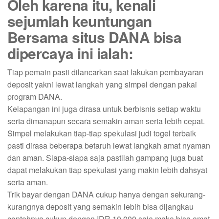
Oleh karena itu, kenali
sejumlah keuntungan
Bersama situs DANA bisa
dipercaya ini ialah:
Tiap pemain pasti dilancarkan saat lakukan pembayaran
deposit yakni lewat langkah yang simpel dengan pakai
program DANA.
Kelapangan ini juga dirasa untuk berbisnis setiap waktu
serta dimanapun secara semakin aman serta lebih cepat.
Simpel melakukan tiap-tiap spekulasi judi togel terbaik
pasti dirasa beberapa betaruh lewat langkah amat nyaman
dan aman. Siapa-siapa saja pastilah gampang juga buat
dapat melakukan tiap spekulasi yang makin lebih dahsyat
serta aman.
Trik bayar dengan DANA cukup hanya dengan sekurang-
kurangnya deposit yang semakin lebih bisa dijangkau
contohnya cukup dengan IDR 10.000 saja maka bisa amat