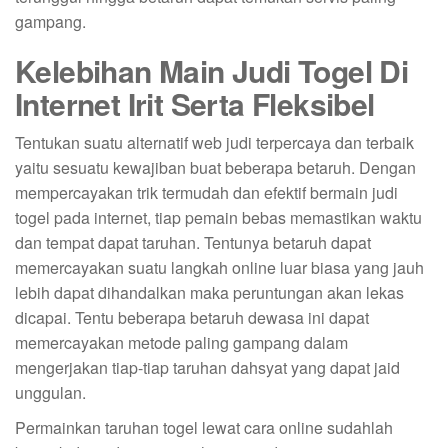
gampang.
Kelebihan Main Judi Togel Di
Internet Irit Serta Fleksibel
Tentukan suatu alternatif web judi terpercaya dan terbaik
yaitu sesuatu kewajiban buat beberapa betaruh. Dengan
mempercayakan trik termudah dan efektif bermain judi
togel pada internet, tiap pemain bebas memastikan waktu
dan tempat dapat taruhan. Tentunya betaruh dapat
memercayakan suatu langkah online luar biasa yang jauh
lebih dapat dihandalkan maka peruntungan akan lekas
dicapai. Tentu beberapa betaruh dewasa ini dapat
memercayakan metode paling gampang dalam
mengerjakan tiap-tiap taruhan dahsyat yang dapat jaid
unggulan.
Permainkan taruhan togel lewat cara online sudahlah