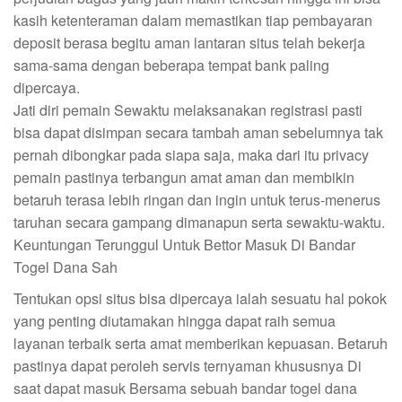
kasih ketenteraman dalam memastikan tiap pembayaran
deposit berasa begitu aman lantaran situs telah bekerja
sama-sama dengan beberapa tempat bank paling
dipercaya.
Jati diri pemain Sewaktu melaksanakan registrasi pasti
bisa dapat disimpan secara tambah aman sebelumnya tak
pernah dibongkar pada siapa saja, maka dari itu privacy
pemain pastinya terbangun amat aman dan membikin
betaruh terasa lebih ringan dan ingin untuk terus-menerus
taruhan secara gampang dimanapun serta sewaktu-waktu.
Keuntungan Terunggul Untuk Bettor Masuk Di Bandar
Togel Dana Sah
Tentukan opsi situs bisa dipercaya ialah sesuatu hal pokok
yang penting diutamakan hingga dapat raih semua
layanan terbaik serta amat memberikan kepuasan. Betaruh
pastinya dapat peroleh servis ternyaman khususnya Di
saat dapat masuk Bersama sebuah bandar togel dana