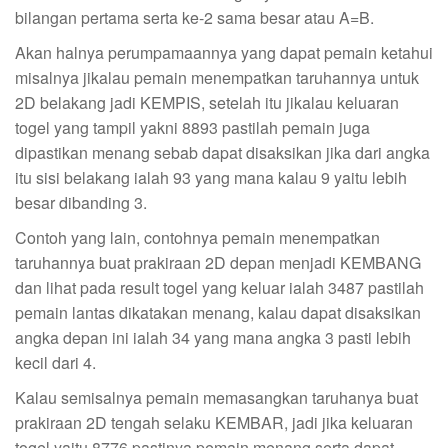
bilangan pertama serta ke-2 sama besar atau A=B.
Akan halnya perumpamaannya yang dapat pemain ketahui
misalnya jikalau pemain menempatkan taruhannya untuk
2D belakang jadi KEMPIS, setelah itu jikalau keluaran
togel yang tampil yakni 8893 pastilah pemain juga
dipastikan menang sebab dapat disaksikan jika dari angka
itu sisi belakang ialah 93 yang mana kalau 9 yaitu lebih
besar dibanding 3.
Contoh yang lain, contohnya pemain menempatkan
taruhannya buat prakiraan 2D depan menjadi KEMBANG
dan lihat pada result togel yang keluar ialah 3487 pastilah
pemain lantas dikatakan menang, kalau dapat disaksikan
angka depan ini ialah 34 yang mana angka 3 pasti lebih
kecil dari 4.
Kalau semisalnya pemain memasangkan taruhanya buat
prakiraan 2D tengah selaku KEMBAR, jadi jika keluaran
togel yaitu 8776 pastinya pemain menang serta dapat