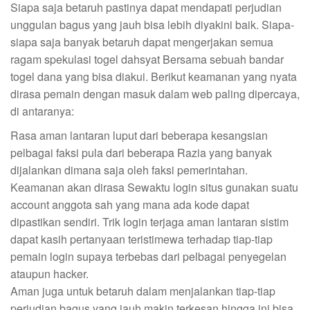
Siapa saja betaruh pastinya dapat mendapati perjudian
unggulan bagus yang jauh bisa lebih diyakini baik. Siapa-
siapa saja banyak betaruh dapat mengerjakan semua
ragam spekulasi togel dahsyat Bersama sebuah bandar
togel dana yang bisa diakui. Berikut keamanan yang nyata
dirasa pemain dengan masuk dalam web paling dipercaya,
di antaranya:
Rasa aman lantaran luput dari beberapa kesangsian
pelbagai faksi pula dari beberapa Razia yang banyak
dijalankan dimana saja oleh faksi pemerintahan.
Keamanan akan dirasa Sewaktu login situs gunakan suatu
account anggota sah yang mana ada kode dapat
dipastikan sendiri. Trik login terjaga aman lantaran sistim
dapat kasih pertanyaan teristimewa terhadap tiap-tiap
pemain login supaya terbebas dari pelbagai penyegelan
ataupun hacker.
Aman juga untuk betaruh dalam menjalankan tiap-tiap
perjudian bagus yang jauh makin terkesan hingga ini bisa