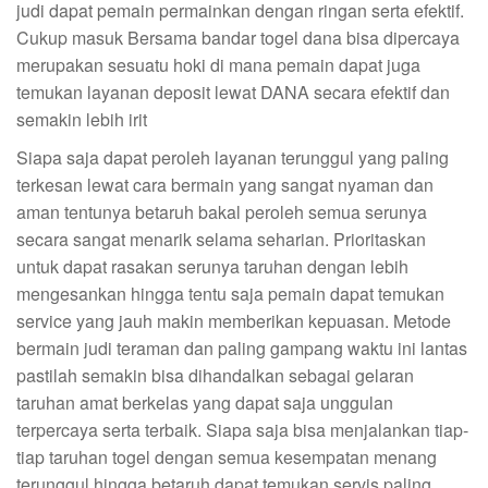
judi dapat pemain permainkan dengan ringan serta efektif.
Cukup masuk Bersama bandar togel dana bisa dipercaya
merupakan sesuatu hoki di mana pemain dapat juga
temukan layanan deposit lewat DANA secara efektif dan
semakin lebih irit
Siapa saja dapat peroleh layanan terunggul yang paling
terkesan lewat cara bermain yang sangat nyaman dan
aman tentunya betaruh bakal peroleh semua serunya
secara sangat menarik selama seharian. Prioritaskan
untuk dapat rasakan serunya taruhan dengan lebih
mengesankan hingga tentu saja pemain dapat temukan
service yang jauh makin memberikan kepuasan. Metode
bermain judi teraman dan paling gampang waktu ini lantas
pastilah semakin bisa dihandalkan sebagai gelaran
taruhan amat berkelas yang dapat saja unggulan
terpercaya serta terbaik. Siapa saja bisa menjalankan tiap-
tiap taruhan togel dengan semua kesempatan menang
terunggul hingga betaruh dapat temukan servis paling