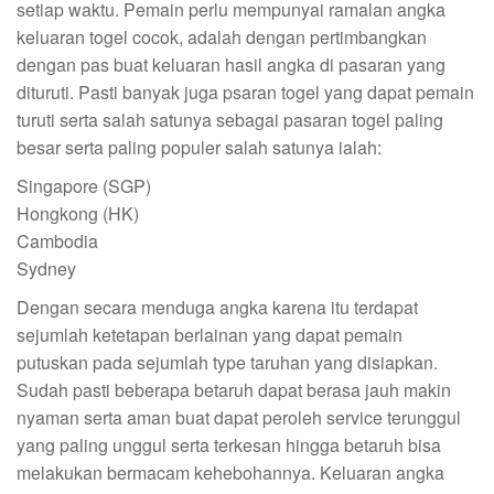
setiap waktu. Pemain perlu mempunyai ramalan angka
keluaran togel cocok, adalah dengan pertimbangkan
dengan pas buat keluaran hasil angka di pasaran yang
dituruti. Pasti banyak juga psaran togel yang dapat pemain
turuti serta salah satunya sebagai pasaran togel paling
besar serta paling populer salah satunya ialah:
Singapore (SGP)
Hongkong (HK)
Cambodia
Sydney
Dengan secara menduga angka karena itu terdapat
sejumlah ketetapan berlainan yang dapat pemain
putuskan pada sejumlah type taruhan yang disiapkan.
Sudah pasti beberapa betaruh dapat berasa jauh makin
nyaman serta aman buat dapat peroleh service terunggul
yang paling unggul serta terkesan hingga betaruh bisa
melakukan bermacam kehebohannya. Keluaran angka