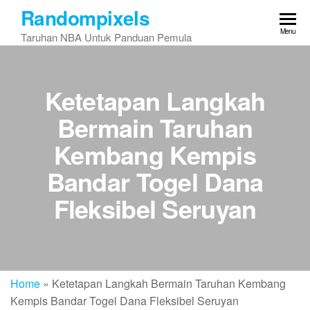
Skip
Randompixels
to
Menu
Taruhan NBA Untuk Panduan Pemula
the
content
Ketetapan Langkah
Bermain Taruhan
Kembang Kempis
Bandar Togel Dana
Fleksibel Seruyan
Home
»
Ketetapan Langkah Bermain Taruhan Kembang
Kempis Bandar Togel Dana Fleksibel Seruyan