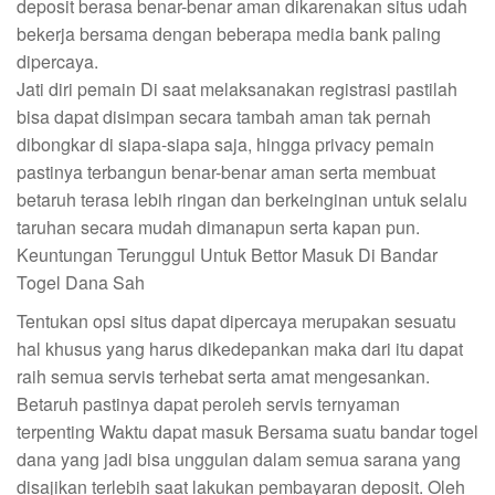
deposit berasa benar-benar aman dikarenakan situs udah
bekerja bersama dengan beberapa media bank paling
dipercaya.
Jati diri pemain Di saat melaksanakan registrasi pastilah
bisa dapat disimpan secara tambah aman tak pernah
dibongkar di siapa-siapa saja, hingga privacy pemain
pastinya terbangun benar-benar aman serta membuat
betaruh terasa lebih ringan dan berkeinginan untuk selalu
taruhan secara mudah dimanapun serta kapan pun.
Keuntungan Terunggul Untuk Bettor Masuk Di Bandar
Togel Dana Sah
Tentukan opsi situs dapat dipercaya merupakan sesuatu
hal khusus yang harus dikedepankan maka dari itu dapat
raih semua servis terhebat serta amat mengesankan.
Betaruh pastinya dapat peroleh servis ternyaman
terpenting Waktu dapat masuk Bersama suatu bandar togel
dana yang jadi bisa unggulan dalam semua sarana yang
disajikan terlebih saat lakukan pembayaran deposit. Oleh