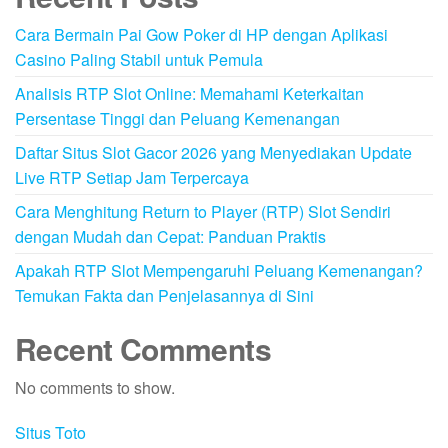
Cara Bermain Pai Gow Poker di HP dengan Aplikasi
Casino Paling Stabil untuk Pemula
Analisis RTP Slot Online: Memahami Keterkaitan
Persentase Tinggi dan Peluang Kemenangan
Daftar Situs Slot Gacor 2026 yang Menyediakan Update
Live RTP Setiap Jam Terpercaya
Cara Menghitung Return to Player (RTP) Slot Sendiri
dengan Mudah dan Cepat: Panduan Praktis
Apakah RTP Slot Mempengaruhi Peluang Kemenangan?
Temukan Fakta dan Penjelasannya di Sini
Recent Comments
No comments to show.
Situs Toto