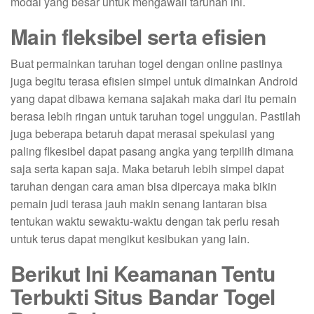
modal yang besar untuk mengawali taruhan ini.
Main fleksibel serta efisien
Buat permainkan taruhan togel dengan online pastinya
juga begitu terasa efisien simpel untuk dimainkan Android
yang dapat dibawa kemana sajakah maka dari itu pemain
berasa lebih ringan untuk taruhan togel unggulan. Pastilah
juga beberapa betaruh dapat merasai spekulasi yang
paling flkesibel dapat pasang angka yang terpilih dimana
saja serta kapan saja. Maka betaruh lebih simpel dapat
taruhan dengan cara aman bisa dipercaya maka bikin
pemain judi terasa jauh makin senang lantaran bisa
tentukan waktu sewaktu-waktu dengan tak perlu resah
untuk terus dapat mengikut kesibukan yang lain.
Berikut Ini Keamanan Tentu
Terbukti Situs Bandar Togel