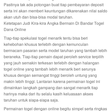
Pastinya tak ada potongan buat tiap pembayaran deposit
serta ini akan memberi keuntungan dikarenakan nilai saldo
akan utuh dan bisa-bisa modal taruhan.
Ketetapan Judi Kira-kira Angka Bermain Di Bandar Togel
Dana Online
Tiap-tiap spekulasi togel menarik tentu bisa beri
kehebohan khusus terlebih dengan kemunculan
bermacam pasaran serta model taruhan yang tambah lebih
beraneka. Tiap-tiap pemain dapat peroleh service terpilih
yang jauh semakin terkesan terlebih dengan halangan
togel online yang tambah lebih menarik beri serunya
khusus dengan semangat tinggi beroleh untung yang
makin lebih tinggi. Lantaran karena permainan togel ini
dimainkan langkah gampang dan sangat menarik tiap
harinya maka dari itu selalu kasih keluasaan akses
taruhan untuk siapa-siapa saja.
Permainan togel dengan online begitu simpel serta ringkas