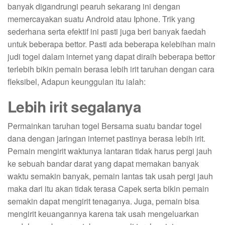
banyak digandrungi pearuh sekarang ini dengan
memercayakan suatu Android atau Iphone. Trik yang
sederhana serta efektif ini pasti juga beri banyak faedah
untuk beberapa bettor. Pasti ada beberapa kelebihan main
judi togel dalam internet yang dapat diraih beberapa bettor
terlebih bikin pemain berasa lebih irit taruhan dengan cara
fleksibel, Adapun keunggulan itu ialah:
Lebih irit segalanya
Permainkan taruhan togel Bersama suatu bandar togel
dana dengan jaringan internet pastinya berasa lebih irit.
Pemain mengirit waktunya lantaran tidak harus pergi jauh
ke sebuah bandar darat yang dapat memakan banyak
waktu semakin banyak, pemain lantas tak usah pergi jauh
maka dari itu akan tidak terasa Capek serta bikin pemain
semakin dapat mengirit tenaganya. Juga, pemain bisa
mengirit keuangannya karena tak usah mengeluarkan