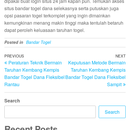
dipakai buat login situs 24 jam kapan pun. Temukan akses
situs bandar togel dana selekasnya serta putuskan juga
opsi pasaran togel terkomplet yang ingin dimainkan
kemungkinan menang makin tinggi maka tentulah betaruh
dapat peroleh keluasaan taruhan togel.
Posted in
Bandar Togel
Post
Previous
PREVIOUS
NEXT
N
Peraturan Teknik Bermain
Keputusan Metode Bermain
Post
Po
navigation
Taruhan Kembang Kempis
Taruhan Kembang Kempis
Bandar Togel Dana Fleksibel
Bandar Togel Dana Fleksibel
Rantau
Sampit
Search
Search
Recent Posts