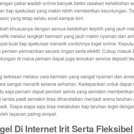
 dengan pakai wadah online banyak bettor rasakan kehebohan s
n tiap spekulasi yang makin lebih memberikan keuntungan. To
sic yang tetap selalu exist sampai kini.
ambah khususnya dengan semua kelebihan terpilih yang jauh ma
esifik melalui langkah bermain yang jauh makin nyaman dan am
yat buat tiap spekulasi menarik contohnya togel online. Keput
t pemain permainkan secara ringan serta efektif. Cukup masuk
ntungan di mana pemain dapat juga temukan service deposit 
ng terkesan melalui cara bermain yang sangat nyaman dan aman
ra sangat menarik selama seharian. Kedepankan untuk dapat 
tu saja pemain dapat peroleh servis yang semakin memberika
 lantas pasti semakin bisa dihandalkan menjadi arena taruhan 
baik. Siapa-siapa saja bisa melakukan tiap taruhan togel deng
leh layanan paling simpel.
 Di Internet Irit Serta Fleksibel