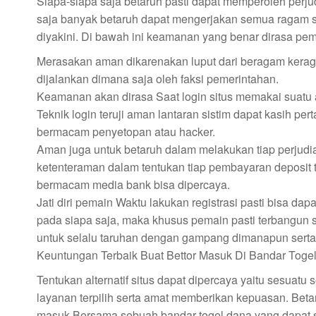
Siapa-siapa saja betaruh pasti dapat memperoleh perjud
saja banyak betaruh dapat mengerjakan semua ragam sp
diyakini. Di bawah ini keamanan yang benar dirasa pe
Merasakan aman dikarenakan luput dari beragam kerag
dijalankan dimana saja oleh faksi pemerintahan.
Keamanan akan dirasa Saat login situs memakai suatu 
Teknik login teruji aman lantaran sistim dapat kasih pe
bermacam penyetopan atau hacker.
Aman juga untuk betaruh dalam melakukan tiap perjudia
ketenteraman dalam tentukan tiap pembayaran deposit 
bermacam media bank bisa dipercaya.
Jati diri pemain Waktu lakukan registrasi pasti bisa 
pada siapa saja, maka khusus pemain pasti terbangun s
untuk selalu taruhan dengan gampang dimanapun serta 
Keuntungan Terbaik Buat Bettor Masuk Di Bandar Toge
Tentukan alternatif situs dapat dipercaya yaitu sesuat
layanan terpilih serta amat memberikan kepuasan. Beta
masuk Bersama sebuah bandar togel dana yang dapat 