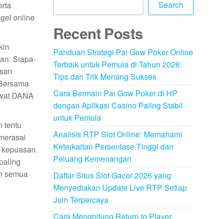
Search
erta
gel online
Recent Posts
kin
Panduan Strategi Pai Gow Poker Online
an. Siapa-
Terbaik untuk Pemula di Tahun 2026:
usan
Tips dan Trik Menang Sukses
 Bersama
Cara Bermain Pai Gow Poker di HP
lewat DANA
dengan Aplikasi Casino Paling Stabil
untuk Pemula
 tentu
Analisis RTP Slot Online: Memahami
merasai
Keterkaitan Persentase Tinggi dan
n kepuasan.
Peluang Kemenangan
paling
an semua
Daftar Situs Slot Gacor 2026 yang
Menyediakan Update Live RTP Setiap
Jam Terpercaya
Cara Menghitung Return to Player