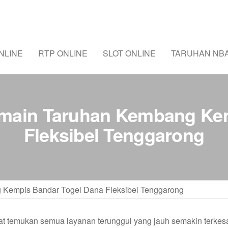
NLINE
RTP ONLINE
SLOT ONLINE
TARUHAN NB
main Taruhan Kembang Ke
Fleksibel Tenggarong
 Kempis Bandar Togel Dana Fleksibel Tenggarong
apat temukan semua layanan terunggul yang jauh semakin terkes