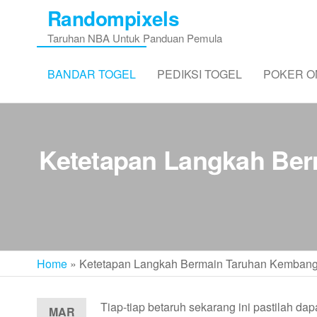
Skip
Randompixels
to
Taruhan NBA Untuk Panduan Pemula
the
content
BANDAR TOGEL
PEDIKSI TOGEL
POKER O
Ketetapan Langkah Ber
Home
»
Ketetapan Langkah Bermain Taruhan Kembang
Tiap-tiap betaruh sekarang ini pastilah d
MAR