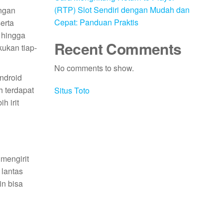
(RTP) Slot Sendiri dengan Mudah dan
engan
Cepat: Panduan Praktis
erta
 hingga
Recent Comments
ukan tiap-
No comments to show.
ndroid
h terdapat
Situs Toto
h irit
mengirit
 lantas
in bisa