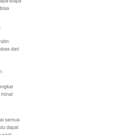
iapa-siapa
bisa
k
diri.
ebas dari
n
ongkar
 minat
apai semua
ktu dapat
 saat