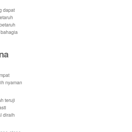
g dapat
etaruh
 betaruh
 bahagia
ana
empat
ebih nyaman
 teruji
sti
 diraih