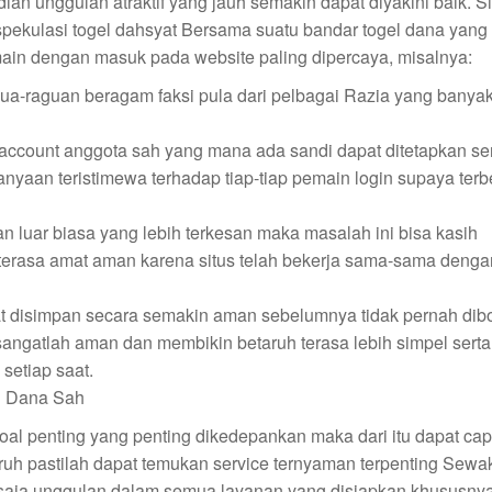
ian unggulan atraktif yang jauh semakin dapat diyakini baik. S
ekulasi togel dahsyat Bersama suatu bandar togel dana yang 
main dengan masuk pada website paling dipercaya, misalnya:
ua-raguan beragam faksi pula dari pelbagai Razia yang banya
account anggota sah yang mana ada sandi dapat ditetapkan sen
rtanyaan teristimewa terhadap tiap-tiap pemain login supaya terb
n luar biasa yang lebih terkesan maka masalah ini bisa kasih
terasa amat aman karena situs telah bekerja sama-sama denga
dapat disimpan secara semakin aman sebelumnya tidak pernah dib
angatlah aman dan membikin betaruh terasa lebih simpel serta
setiap saat.
l Dana Sah
u soal penting yang penting dikedepankan maka dari itu dapat c
ruh pastilah dapat temukan service ternyaman terpenting Sewa
saja unggulan dalam semua layanan yang disiapkan khususnya