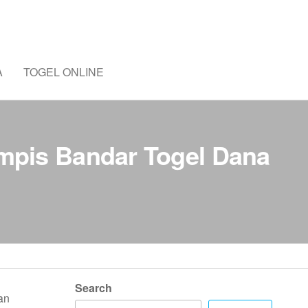
A
TOGEL ONLINE
mpis Bandar Togel Dana
Search
an