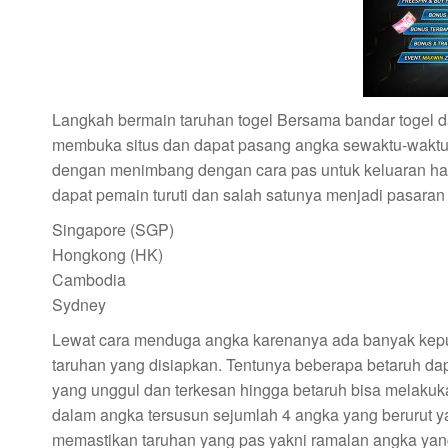
Langkah bermain taruhan togel Bersama bandar togel da
membuka situs dan dapat pasang angka sewaktu-waktu. 
dengan menimbang dengan cara pas untuk keluaran hasil
dapat pemain turuti dan salah satunya menjadi pasaran 
Singapore (SGP)
Hongkong (HK)
Cambodia
Sydney
Lewat cara menduga angka karenanya ada banyak kepu
taruhan yang disiapkan. Tentunya beberapa betaruh da
yang unggul dan terkesan hingga betaruh bisa melakuk
dalam angka tersusun sejumlah 4 angka yang berurut y
memastikan taruhan yang pas yakni ramalan angka yang