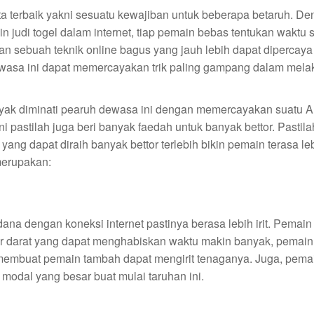
erta terbaik yakni sesuatu kewajiban untuk beberapa betaruh. D
judi togel dalam internet, tiap pemain bebas tentukan waktu s
n sebuah teknik online bagus yang jauh lebih dapat dipercaya
ewasa ini dapat memercayakan trik paling gampang dalam melak
nyak diminati pearuh dewasa ini dengan memercayakan suatu A
 pastilah juga beri banyak faedah untuk banyak bettor. Pastila
ang dapat diraih banyak bettor terlebih bikin pemain terasa lebi
merupakan:
na dengan koneksi internet pastinya berasa lebih irit. Pemain 
ar darat yang dapat menghabiskan waktu makin banyak, pemain
n membuat pemain tambah dapat mengirit tenaganya. Juga, pema
modal yang besar buat mulai taruhan ini.