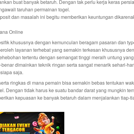
nkan buat banyak betaruh. Dengan tak perlu kerja keras persi
gawali taruhan permainan togel.
eposit dan masalah ini begitu memberikan keuntungan dikarenak
Dana Online
spesifik khususnya dengan kemunculan beragam pasaran dan typ
 peroleh layanan terhebat yang semakin terkesan khususnya de
 kehebohan tertentu dengan semangat tinggi meraih untung yan
r-benar dimainkan teknik ringan serta sangat menarik sehari-ha
-siapa saja.
serta ringkas di mana pemain bisa semakin bebas tentukan wa
l. Dengan tidak harus ke suatu bandar darat yang mungkin te
 berikan kepuasan ke banyak betaruh dalam menjalankan tiap-ti