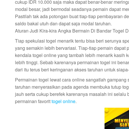
cukup IDR 10.000 saja maka dapat benar-benar meringa
modal besar, jadi bermodal seadanya pemain dapat men
Pastilah tak ada potongan buat tiap-tiap pembayaran d
saldo bakal utuh dan dapat saja modal taruhan.
Aturan Judi Kira-kira Angka Bermain Di Bandar Togel 
Tiap spekulasi togel menarik tentu bisa beri serunya 
yang semakin lebih bervariasi. Tiap-tiap pemain dapat
kendala togel online yang tambah lebih menarik kasih
lebih tinggi. Sebab karenanya permainan togel ini bena
dari itu terus beri keringanan akses taruhan untuk siapa
Permainan togel lewat cara online sangatlah gampang 
taruhan menyerasikan pada agenda membuka tutup toge
jauh serta cukup berefek karenanya masalah ini selalu
permainan favorit
togel online
.