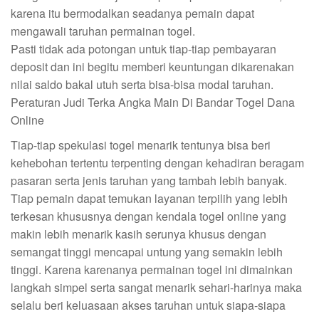
karena itu bermodalkan seadanya pemain dapat
mengawali taruhan permainan togel.
Pasti tidak ada potongan untuk tiap-tiap pembayaran
deposit dan ini begitu memberi keuntungan dikarenakan
nilai saldo bakal utuh serta bisa-bisa modal taruhan.
Peraturan Judi Terka Angka Main Di Bandar Togel Dana
Online
Tiap-tiap spekulasi togel menarik tentunya bisa beri
kehebohan tertentu terpenting dengan kehadiran beragam
pasaran serta jenis taruhan yang tambah lebih banyak.
Tiap pemain dapat temukan layanan terpilih yang lebih
terkesan khususnya dengan kendala togel online yang
makin lebih menarik kasih serunya khusus dengan
semangat tinggi mencapai untung yang semakin lebih
tinggi. Karena karenanya permainan togel ini dimainkan
langkah simpel serta sangat menarik sehari-harinya maka
selalu beri keluasaan akses taruhan untuk siapa-siapa