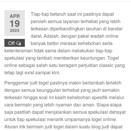
Tiap-tiap betaruh saat ini pastinya dapat
APR
19
peroleh semua layanan terhebat yang lebih
terkesan diperbandingkan taruhan di bandar
2023
darat. Adalah, dengan pakai wadah online
Off
banyak bettor merasai kehebohan serta
ketenteraman tidak sama dalam melakukan tiap-tiap
spekulasi yang tambah memberikan keuntungan. Togel
online sebagai salah satu beragam perjudian classic yang
tetap lagi exist sampai kini.
Penggemar judi togel pastinya makin bertambah terlebih
dengan semua keunggulan terhebat yang jauh semakin
terkesan hingga soal ini kasih kehebohan spesifik melalui
cara bermain yang lebih nyaman dan aman. Siapa-siapa
saja pastilah dapat menjalankan semua spekulasi dahsyat
untuk tiap spekulasi menarik umpamanya togel online.
Aturan trik bermain judi togel dalam suatu blog judi dapat