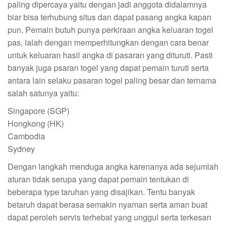
paling dipercaya yaitu dengan jadi anggota didalamnya
biar bisa terhubung situs dan dapat pasang angka kapan
pun. Pemain butuh punya perkiraan angka keluaran togel
pas, ialah dengan memperhitungkan dengan cara benar
untuk keluaran hasil angka di pasaran yang dituruti. Pasti
banyak juga psaran togel yang dapat pemain turuti serta
antara lain selaku pasaran togel paling besar dan ternama
salah satunya yaitu:
Singapore (SGP)
Hongkong (HK)
Cambodia
Sydney
Dengan langkah menduga angka karenanya ada sejumlah
aturan tidak serupa yang dapat pemain tentukan di
beberapa type taruhan yang disajikan. Tentu banyak
betaruh dapat berasa semakin nyaman serta aman buat
dapat peroleh servis terhebat yang unggul serta terkesan