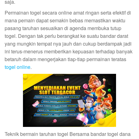
saja.
Permainan togel secara online amat ringan serta efektif di
mana pemain dapat semakin bebas memastikan waktu
pasang taruhan sesuaikan di agenda membuka tutup
togel. Dengan tak perlu berangkat ke suatu bandar darat
yang mungkin tempat nya jauh dan cukup berdampak jadi
ini terus-menerus memberikan kepuasan terhadap banyak
betaruh dalam mengerjakan tiap-tiap permainan teratas
togel online
.
Teknik bermain taruhan togel Bersama bandar togel dana