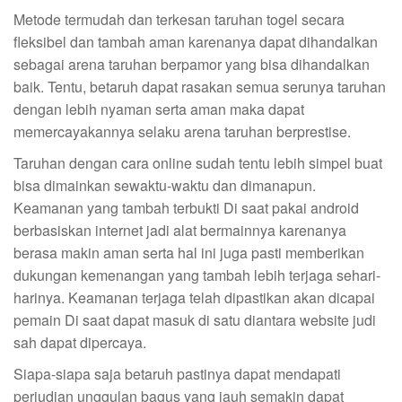
Metode termudah dan terkesan taruhan togel secara
fleksibel dan tambah aman karenanya dapat dihandalkan
sebagai arena taruhan berpamor yang bisa dihandalkan
baik. Tentu, betaruh dapat rasakan semua serunya taruhan
dengan lebih nyaman serta aman maka dapat
memercayakannya selaku arena taruhan berprestise.
Taruhan dengan cara online sudah tentu lebih simpel buat
bisa dimainkan sewaktu-waktu dan dimanapun.
Keamanan yang tambah terbukti Di saat pakai android
berbasiskan internet jadi alat bermainnya karenanya
berasa makin aman serta hal ini juga pasti memberikan
dukungan kemenangan yang tambah lebih terjaga sehari-
harinya. Keamanan terjaga telah dipastikan akan dicapai
pemain Di saat dapat masuk di satu diantara website judi
sah dapat dipercaya.
Siapa-siapa saja betaruh pastinya dapat mendapati
perjudian unggulan bagus yang jauh semakin dapat