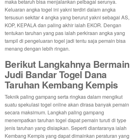
maka betaruh bisa menjalankan pelbagai serunya.
Keluaran angka togel ini yakni terdiri dalam angka
tersusun sekitar 4 angka yang berurut yakni sebagai AS,
KOP, KEPALA dan paling akhir ialah EKOR. Dengan
tentukan taruhan yang pas ialah perkiraan angka yang
tampil di pengeluaran togel jadi tentu saja pemain bisa
menang dengan lebih ringan.
Berikut Langkahnya Bermain
Judi Bandar Togel Dana
Taruhan Kembang Kempis
Teknik paling gampang serta ringkas dalam mengikut
suatu spekulasi togel online akan dirasa banyak pemain
secara maksimum. Langkah paling gampang
menempatkan taruhan togel dapat pemain turuti di type
jenis taruhan yang disiapkan. Seperti diantaranya ialah
Kembang Kempis yang dapat dimainkan peraturan yang