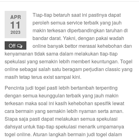
Tiap-tiap betaruh saat ini pastinya dapat
APR
11
peroleh semua service terbaik yang jauh
makin terkesan diperbandingkan taruhan di
2023
bandar darat. Yakni, dengan pakai wadah
Off
online banyak bettor merasai kehebohan dan
kenyamanan tidak sama dalam melakukan tiap-tiap
spekulasi yang semakin lebih memberi keuntungan. Togel
online sebagai salah satu beragam perjudian classic yang
masih tetap terus exist sampai kini.
Pencinta judi togel pasti lebih bertambah terpenting
dengan semua keunggulan terbaik yang jauh makin
terkesan maka soal ini kasih kehebohan spesifik lewat
cara bermain yang semakin lebih nyaman serta aman.
Siapa saja pasti dapat melakukan semua spekulasi
dahsyat untuk tiap-tiap spekulasi menarik umpamanya
togel online. Aturan langkah bermain judi togel dalam