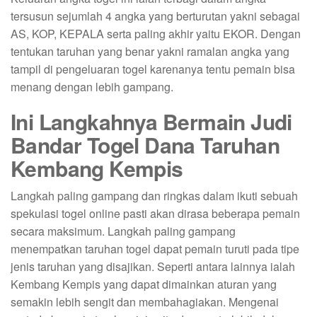
tersusun sejumlah 4 angka yang berturutan yakni sebagai
AS, KOP, KEPALA serta paling akhir yaitu EKOR. Dengan
tentukan taruhan yang benar yakni ramalan angka yang
tampil di pengeluaran togel karenanya tentu pemain bisa
menang dengan lebih gampang.
Ini Langkahnya Bermain Judi
Bandar Togel Dana Taruhan
Kembang Kempis
Langkah paling gampang dan ringkas dalam ikuti sebuah
spekulasi togel online pasti akan dirasa beberapa pemain
secara maksimum. Langkah paling gampang
menempatkan taruhan togel dapat pemain turuti pada tipe
jenis taruhan yang disajikan. Seperti antara lainnya ialah
Kembang Kempis yang dapat dimainkan aturan yang
semakin lebih sengit dan membahagiakan. Mengenai