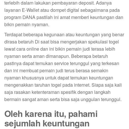
terlebih dalam lakukan pembayaran deposit. Adanya
layanan E-Wallet atau dompet digital sebagaimana pada
program DANA pastilah ini amat memberi keuntungan dan
bikin pemain nyaman.
Terdapat beberapa kegunaan atau keuntungan yang benar
dirasa betaruh Di saat bisa mengerjakan spekulasi togel
lewat cara online dan ini bikin pemain judi terasa lebih
nyaman serta aman dimanapun. Beberapa betaruh
pastinya dapat temukan service terunggul yang terkesan
dan ini membuat pemain judi terus berasa semakin
nyaman khususnya untuk dapat temukan keuntungan
mengenakkan taruhan togel pada internet. Siapa saja kali
saja rasakan ketenteraman spesifik dengan langkah
bermain sangat aman serta bisa saja unggulan terunggul.
Oleh karena itu, pahami
sejumlah keuntungan