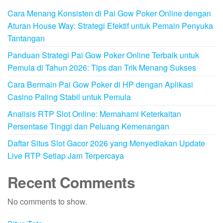
Cara Menang Konsisten di Pai Gow Poker Online dengan
Aturan House Way: Strategi Efektif untuk Pemain Penyuka
Tantangan
Panduan Strategi Pai Gow Poker Online Terbaik untuk
Pemula di Tahun 2026: Tips dan Trik Menang Sukses
Cara Bermain Pai Gow Poker di HP dengan Aplikasi
Casino Paling Stabil untuk Pemula
Analisis RTP Slot Online: Memahami Keterkaitan
Persentase Tinggi dan Peluang Kemenangan
Daftar Situs Slot Gacor 2026 yang Menyediakan Update
Live RTP Setiap Jam Terpercaya
Recent Comments
No comments to show.