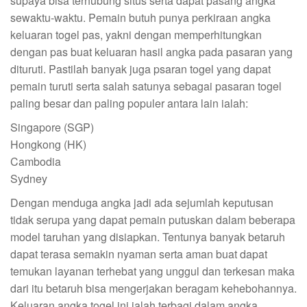
supaya bisa terhubung situs serta dapat pasang angka
sewaktu-waktu. Pemain butuh punya perkiraan angka
keluaran togel pas, yakni dengan memperhitungkan
dengan pas buat keluaran hasil angka pada pasaran yang
dituruti. Pastilah banyak juga psaran togel yang dapat
pemain turuti serta salah satunya sebagai pasaran togel
paling besar dan paling populer antara lain ialah:
Singapore (SGP)
Hongkong (HK)
Cambodia
Sydney
Dengan menduga angka jadi ada sejumlah keputusan
tidak serupa yang dapat pemain putuskan dalam beberapa
model taruhan yang disiapkan. Tentunya banyak betaruh
dapat terasa semakin nyaman serta aman buat dapat
temukan layanan terhebat yang unggul dan terkesan maka
dari itu betaruh bisa mengerjakan beragam kehebohannya.
Keluaran angka togel ini ialah terbagi dalam angka