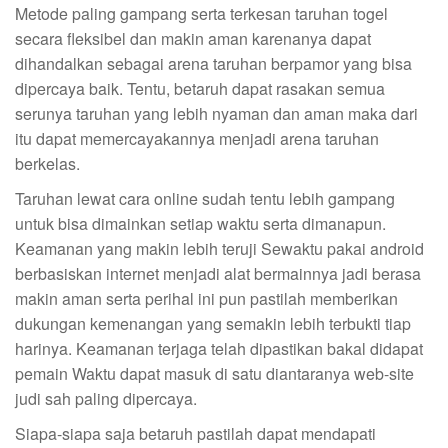
Metode paling gampang serta terkesan taruhan togel
secara fleksibel dan makin aman karenanya dapat
dihandalkan sebagai arena taruhan berpamor yang bisa
dipercaya baik. Tentu, betaruh dapat rasakan semua
serunya taruhan yang lebih nyaman dan aman maka dari
itu dapat memercayakannya menjadi arena taruhan
berkelas.
Taruhan lewat cara online sudah tentu lebih gampang
untuk bisa dimainkan setiap waktu serta dimanapun.
Keamanan yang makin lebih teruji Sewaktu pakai android
berbasiskan internet menjadi alat bermainnya jadi berasa
makin aman serta perihal ini pun pastilah memberikan
dukungan kemenangan yang semakin lebih terbukti tiap
harinya. Keamanan terjaga telah dipastikan bakal didapat
pemain Waktu dapat masuk di satu diantaranya web-site
judi sah paling dipercaya.
Siapa-siapa saja betaruh pastilah dapat mendapati