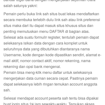
salah satunya yakni:
Pemain perlu buka link sah situs buat lekas mendaftarkan
secara membuka terlebih dulu link sah atau link preferensi
situs maka dari itu dapat masuk situs khusus situs dan
penting memutuskan menu DAFTAR di bagian atas.
Selesai ada suatu formulir register, tentulah pemain dapat
selekasnya isikan data dengan cara komplet untuk
seluruhnya data yang dibutuhkan diantaranya nama
Username, kode dengan kode dipastikan sendiri, alamat e-
mail aktif, nomor contact aktif, nomor rekening, nama
rekening dan opsi bank mengenai.
Pemain bisa meng-klik menu daftar untuk selekasnya
mengerjakan data cuman secara cepat. Pastinya pemain
dapat selekasnya lebih ringan temukan account anggota
sah.
Selesai mendapat account peserta sah tentu bisa dipakai
buat login situs 24 jam sewaktu-waktu. Temukan akses