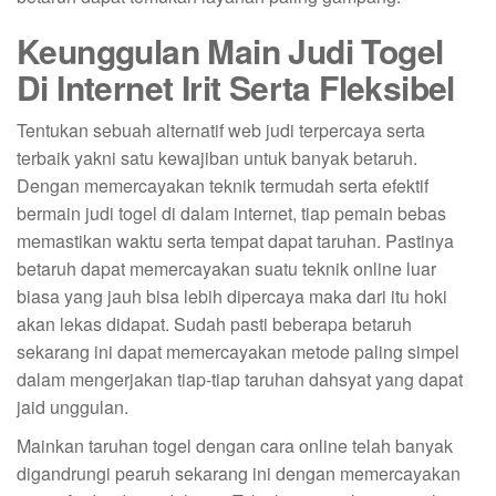
Keunggulan Main Judi Togel
Di Internet Irit Serta Fleksibel
Tentukan sebuah alternatif web judi terpercaya serta
terbaik yakni satu kewajiban untuk banyak betaruh.
Dengan memercayakan teknik termudah serta efektif
bermain judi togel di dalam internet, tiap pemain bebas
memastikan waktu serta tempat dapat taruhan. Pastinya
betaruh dapat memercayakan suatu teknik online luar
biasa yang jauh bisa lebih dipercaya maka dari itu hoki
akan lekas didapat. Sudah pasti beberapa betaruh
sekarang ini dapat memercayakan metode paling simpel
dalam mengerjakan tiap-tiap taruhan dahsyat yang dapat
jaid unggulan.
Mainkan taruhan togel dengan cara online telah banyak
digandrungi pearuh sekarang ini dengan memercayakan