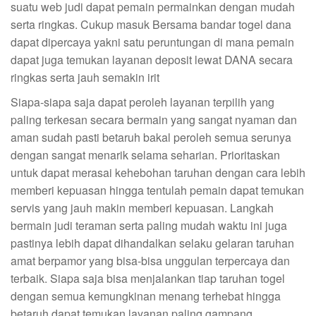
suatu web judi dapat pemain permainkan dengan mudah
serta ringkas. Cukup masuk Bersama bandar togel dana
dapat dipercaya yakni satu peruntungan di mana pemain
dapat juga temukan layanan deposit lewat DANA secara
ringkas serta jauh semakin irit
Siapa-siapa saja dapat peroleh layanan terpilih yang
paling terkesan secara bermain yang sangat nyaman dan
aman sudah pasti betaruh bakal peroleh semua serunya
dengan sangat menarik selama seharian. Prioritaskan
untuk dapat merasai kehebohan taruhan dengan cara lebih
memberi kepuasan hingga tentulah pemain dapat temukan
servis yang jauh makin memberi kepuasan. Langkah
bermain judi teraman serta paling mudah waktu ini juga
pastinya lebih dapat dihandalkan selaku gelaran taruhan
amat berpamor yang bisa-bisa unggulan terpercaya dan
terbaik. Siapa saja bisa menjalankan tiap taruhan togel
dengan semua kemungkinan menang terhebat hingga
betaruh dapat temukan layanan paling gampang.