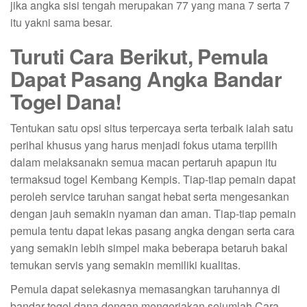
jika angka sisi tengah merupakan 77 yang mana 7 serta 7
itu yakni sama besar.
Turuti Cara Berikut, Pemula
Dapat Pasang Angka Bandar
Togel Dana!
Tentukan satu opsi situs terpercaya serta terbaik ialah satu
perihal khusus yang harus menjadi fokus utama terpilih
dalam melaksanakn semua macan pertaruh apapun itu
termaksud togel Kembang Kempis. Tiap-tiap pemain dapat
peroleh service taruhan sangat hebat serta mengesankan
dengan jauh semakin nyaman dan aman. Tiap-tiap pemain
pemula tentu dapat lekas pasang angka dengan serta cara
yang semakin lebih simpel maka beberapa betaruh bakal
temukan servis yang semakin memiliki kualitas.
Pemula dapat selekasnya memasangkan taruhannya di
bandar togel dana dengan mengerjakan sejumlah Cara