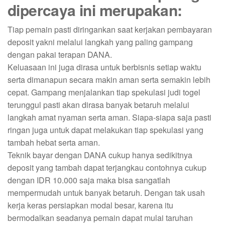
dipercaya ini merupakan:
Tiap pemain pasti diringankan saat kerjakan pembayaran
deposit yakni melalui langkah yang paling gampang
dengan pakai terapan DANA.
Keluasaan ini juga dirasa untuk berbisnis setiap waktu
serta dimanapun secara makin aman serta semakin lebih
cepat. Gampang menjalankan tiap spekulasi judi togel
terunggul pasti akan dirasa banyak betaruh melalui
langkah amat nyaman serta aman. Siapa-siapa saja pasti
ringan juga untuk dapat melakukan tiap spekulasi yang
tambah hebat serta aman.
Teknik bayar dengan DANA cukup hanya sedikitnya
deposit yang tambah dapat terjangkau contohnya cukup
dengan IDR 10.000 saja maka bisa sangatlah
mempermudah untuk banyak betaruh. Dengan tak usah
kerja keras persiapkan modal besar, karena itu
bermodalkan seadanya pemain dapat mulai taruhan