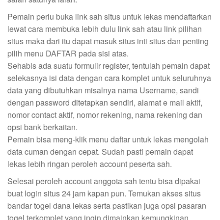
Pemain perlu buka link sah situs untuk lekas mendaftarkan
lewat cara membuka lebih dulu link sah atau link pilihan
situs maka dari itu dapat masuk situs inti situs dan penting
pilih menu DAFTAR pada sisi atas.
Sehabis ada suatu formulir register, tentulah pemain dapat
selekasnya isi data dengan cara komplet untuk seluruhnya
data yang dibutuhkan misalnya nama Username, sandi
dengan password ditetapkan sendiri, alamat e mail aktif,
nomor contact aktif, nomor rekening, nama rekening dan
opsi bank berkaitan.
Pemain bisa meng-klik menu daftar untuk lekas mengolah
data cuman dengan cepat. Sudah pasti pemain dapat
lekas lebih ringan peroleh account peserta sah.
Selesai peroleh account anggota sah tentu bisa dipakai
buat login situs 24 jam kapan pun. Temukan akses situs
bandar togel dana lekas serta pastikan juga opsi pasaran
togel terkomplet yang ingin dimainkan kemungkinan