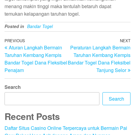
menang makin tinggi maka tentulah betaruh dapat
temukan kelapangan taruhan togel.
Posted in
Bandar Togel
Post
Previous
PREVIOUS
NEXT
N
Aturan Langkah Bermain
Peraturan Langkah Bermain
Post
Po
navigation
Taruhan Kembang Kempis
Taruhan Kembang Kempis
Bandar Togel Dana Fleksibel
Bandar Togel Dana Fleksibel
Penajam
Tanjung Selor
Search
Search
Recent Posts
Daftar Situs Casino Online Terpercaya untuk Bermain Pai