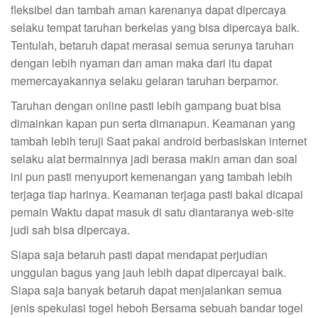
fleksibel dan tambah aman karenanya dapat dipercaya
selaku tempat taruhan berkelas yang bisa dipercaya baik.
Tentulah, betaruh dapat merasai semua serunya taruhan
dengan lebih nyaman dan aman maka dari itu dapat
memercayakannya selaku gelaran taruhan berpamor.
Taruhan dengan online pasti lebih gampang buat bisa
dimainkan kapan pun serta dimanapun. Keamanan yang
tambah lebih teruji Saat pakai android berbasiskan internet
selaku alat bermainnya jadi berasa makin aman dan soal
ini pun pasti menyuport kemenangan yang tambah lebih
terjaga tiap harinya. Keamanan terjaga pasti bakal dicapai
pemain Waktu dapat masuk di satu diantaranya web-site
judi sah bisa dipercaya.
Siapa saja betaruh pasti dapat mendapat perjudian
unggulan bagus yang jauh lebih dapat dipercayai baik.
Siapa saja banyak betaruh dapat menjalankan semua
jenis spekulasi togel heboh Bersama sebuah bandar togel