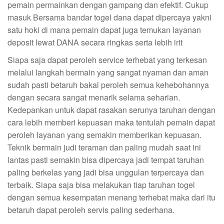
pemain permainkan dengan gampang dan efektif. Cukup
masuk Bersama bandar togel dana dapat dipercaya yakni
satu hoki di mana pemain dapat juga temukan layanan
deposit lewat DANA secara ringkas serta lebih irit
Siapa saja dapat peroleh service terhebat yang terkesan
melalui langkah bermain yang sangat nyaman dan aman
sudah pasti betaruh bakal peroleh semua kehebohannya
dengan secara sangat menarik selama seharian.
Kedepankan untuk dapat rasakan serunya taruhan dengan
cara lebih memberi kepuasan maka tentulah pemain dapat
peroleh layanan yang semakin memberikan kepuasan.
Teknik bermain judi teraman dan paling mudah saat ini
lantas pasti semakin bisa dipercaya jadi tempat taruhan
paling berkelas yang jadi bisa unggulan terpercaya dan
terbaik. Siapa saja bisa melakukan tiap taruhan togel
dengan semua kesempatan menang terhebat maka dari itu
betaruh dapat peroleh servis paling sederhana.