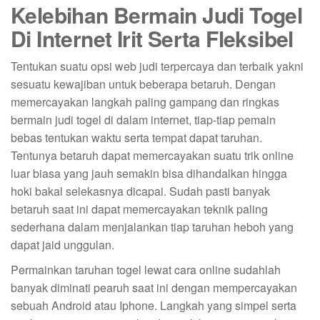
Kelebihan Bermain Judi Togel
Di Internet Irit Serta Fleksibel
Tentukan suatu opsi web judi terpercaya dan terbaik yakni
sesuatu kewajiban untuk beberapa betaruh. Dengan
memercayakan langkah paling gampang dan ringkas
bermain judi togel di dalam internet, tiap-tiap pemain
bebas tentukan waktu serta tempat dapat taruhan.
Tentunya betaruh dapat memercayakan suatu trik online
luar biasa yang jauh semakin bisa dihandalkan hingga
hoki bakal selekasnya dicapai. Sudah pasti banyak
betaruh saat ini dapat memercayakan teknik paling
sederhana dalam menjalankan tiap taruhan heboh yang
dapat jaid unggulan.
Permainkan taruhan togel lewat cara online sudahlah
banyak diminati pearuh saat ini dengan mempercayakan
sebuah Android atau Iphone. Langkah yang simpel serta