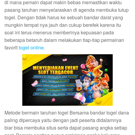
di mana pemain dapat makin bebas memastikan waktu
pasang taruhan menyelaraskan di agenda membuka tutup
togel. Dengan tidak harus ke sebuah bandar darat yang
mungkin tempat nya jauh dan cukup berefek karena itu
soal ini terus-menerus memberinya kepuasan pada
beberapa betaruh dalam melakukan tiap-tiap permainan
favorit
togel online
.
Metode bermain taruhan togel Bersama bandar togel dana
paling dipercaya yaitu dengan jadi peserta didalamnya
biar bisa membuka situs serta dapat pasang angka setiap