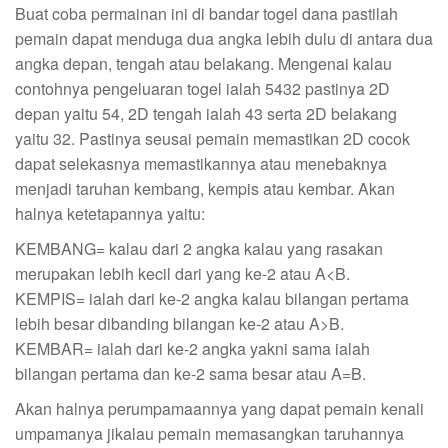
Buat coba permainan ini di bandar togel dana pastilah
pemain dapat menduga dua angka lebih dulu di antara dua
angka depan, tengah atau belakang. Mengenai kalau
contohnya pengeluaran togel ialah 5432 pastinya 2D
depan yaitu 54, 2D tengah ialah 43 serta 2D belakang
yaitu 32. Pastinya seusai pemain memastikan 2D cocok
dapat selekasnya memastikannya atau menebaknya
menjadi taruhan kembang, kempis atau kembar. Akan
halnya ketetapannya yaitu:
KEMBANG= kalau dari 2 angka kalau yang rasakan
merupakan lebih kecil dari yang ke-2 atau A<B.
KEMPIS= ialah dari ke-2 angka kalau bilangan pertama
lebih besar dibanding bilangan ke-2 atau A>B.
KEMBAR= ialah dari ke-2 angka yakni sama ialah
bilangan pertama dan ke-2 sama besar atau A=B.
Akan halnya perumpamaannya yang dapat pemain kenali
umpamanya jikalau pemain memasangkan taruhannya