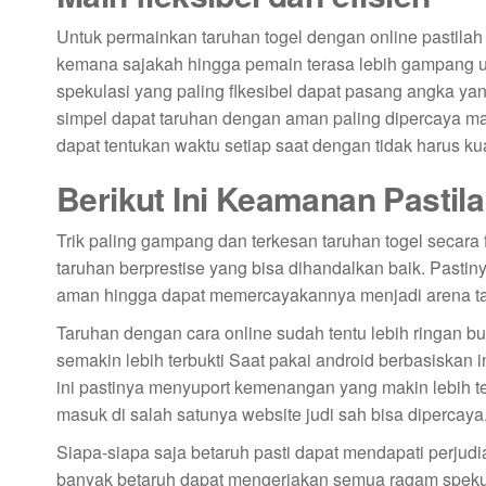
Untuk permainkan taruhan togel dengan online pastilah
kemana sajakah hingga pemain terasa lebih gampang un
spekulasi yang paling flkesibel dapat pasang angka yan
simpel dapat taruhan dengan aman paling dipercaya ma
dapat tentukan waktu setiap saat dengan tidak harus kuat
Berikut Ini Keamanan Pastila
Trik paling gampang dan terkesan taruhan togel secara 
taruhan berprestise yang bisa dihandalkan baik. Pasti
aman hingga dapat memercayakannya menjadi arena tar
Taruhan dengan cara online sudah tentu lebih ringan 
semakin lebih terbukti Saat pakai android berbasiskan 
ini pastinya menyuport kemenangan yang makin lebih ter
masuk di salah satunya website judi sah bisa dipercaya
Siapa-siapa saja betaruh pasti dapat mendapati perjudi
banyak betaruh dapat mengerjakan semua ragam spekula