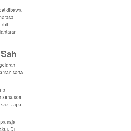
pat dibawa
merasai
lebih
lantaran
a Sah
 gelaran
yaman serta
ang
 serta soal
 saat dapat
apa saja
kui. Di