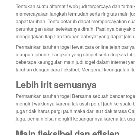
Tentukan suatu alternatif web judi terpercaya dan ter
memercayakan langkah termudah serta ringkas main judi
dapat taruhan. Tentu betaruh dapat mempercayakan suat
peruntungan akan selekasnya diraih. Pastinya banyak 
mengerjakan tiap-tiap taruhan dahsyat yang dapat jaid 
Permainkan taruhan togel lewat cara online telah ban
ataupun Iphone. Langkah yang simpel serta ringkas ini 
beberapa keunggulan main judi togel dalam internet yang
taruhan dengan cara fleksibel, Mengenai keunggulan i
Lebih irit semuanya
Permainkan taruhan togel Bersama sebuah bandar togel
mengirit waktunya karena tak usah pergi jauh ke suat
juga tidak harus pergi jauh maka dari itu tidak terasa
juga, pemain bisa mengirit keuangannya karena tak us
Main fleksibel dan efisien