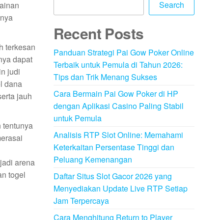
Search
lainan
unya
Recent Posts
h terkesan
Panduan Strategi Pai Gow Poker Online
nya dapat
Terbaik untuk Pemula di Tahun 2026:
n judi
Tips dan Trik Menang Sukses
l dana
Cara Bermain Pai Gow Poker di HP
erta jauh
dengan Aplikasi Casino Paling Stabil
untuk Pemula
 tentunya
Analisis RTP Slot Online: Memahami
erasai
Keterkaitan Persentase Tinggi dan
h
Peluang Kemenangan
jadi arena
an togel
Daftar Situs Slot Gacor 2026 yang
Menyediakan Update Live RTP Setiap
Jam Terpercaya
Cara Menghitung Return to Player