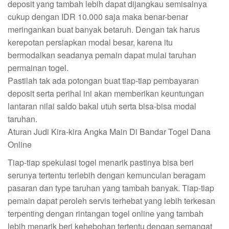
deposit yang tambah lebih dapat dijangkau semisalnya
cukup dengan IDR 10.000 saja maka benar-benar
meringankan buat banyak betaruh. Dengan tak harus
kerepotan persiapkan modal besar, karena itu
bermodalkan seadanya pemain dapat mulai taruhan
permainan togel.
Pastilah tak ada potongan buat tiap-tiap pembayaran
deposit serta perihal ini akan memberikan keuntungan
lantaran nilai saldo bakal utuh serta bisa-bisa modal
taruhan.
Aturan Judi Kira-kira Angka Main Di Bandar Togel Dana
Online
Tiap-tiap spekulasi togel menarik pastinya bisa beri
serunya tertentu terlebih dengan kemunculan beragam
pasaran dan type taruhan yang tambah banyak. Tiap-tiap
pemain dapat peroleh servis terhebat yang lebih terkesan
terpenting dengan rintangan togel online yang tambah
lebih menarik beri kehebohan tertentu dengan semangat