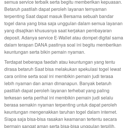
semua service terbaik serta begitu memberikan kepuasan.
Betaruh pastilah dapat peroleh layanan ternyaman
terpenting Saat dapat masuk Bersama sebuah bandar
togel dana yang bisa saja unggulan dalam semua layanan
yang disajikan khususnya saat kerjakan pembayaran
deposit. Adanya service E-Wallet atau dompet digital sama
dalam terapan DANA pastinya soal ini begitu memberikan
keuntungan serta bikin pemain nyaman.
Terdapat beberapa faedah atau keuntungan yang tentu
dirasa betaruh Saat bisa melakukan spekulasi togel lewat
cara online serta soal ini membikin pemain judi terasa
lebih nyaman dan aman dimanapun. Banyak betaruh
pastilah dapat peroleh layanan terhebat yang paling
terkesan serta perihal ini membikin pemain judi selalu
berasa semakin nyaman terpenting untuk dapat peroleh
keuntungan mengenakkan taruhan togel dalam internet.
Siapa saja bisa-bisa rasakan keamanan tertentu secara
bermain sangat aman serta bisa-bisa unggulan terpilih.