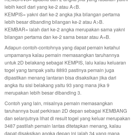
lebih kecil dari yang ke-2 atau A<B.
KEMPIS= yakni dari ke-2 angka jika bilangan pertama
lebih besar dibanding bilangan ke-2 atau A>B.
KEMBAR= ialah dari ke-2 angka merupakan sama yakni
bilangan pertama dan ke-2 sama besar atau A=B.
Adapun contoh-contohnya yang dapat pemain ketahui
umpamanya kalau pemain memasangkan taruhannya
untuk 2D belakang sebagai KEMPIS, lalu kalau keluaran
togel yang tampak yaitu 8893 pastinya pemain juga
dipastikan menang lantaran bisa disaksikan jika dari
angka itu sisi belakang yaitu 93 yang mana jika 9
merupakan lebih besar dibanding 3.
Contoh yang lain, misalnya pemain memasangkan
taruhannya buat perkiraan 2D depan sebagai KEMBANG
dan selanjutnya lihat di result togel yang keluar merupakan
3487 pastilah pemain lantas ditetapkan menang, kalau
dapat disaksikan angka depan ini ialah 34 yang mana