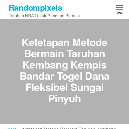
Skip
Randompixels
to
Menu
Taruhan NBA Untuk Panduan Pemula
the
content
Ketetapan Metode
Bermain Taruhan
Kembang Kempis
Bandar Togel Dana
Fleksibel Sungai
Pinyuh