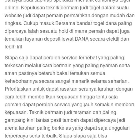
online. Keputusan teknik bermain judi togel dalam suatu
website judi dapat pemain permainkan dengan mudah dan
ringkas. Cukup masuk Bersama bandar togel dana paling
dipercaya ialah sesuatu hoki di mana pemain dapat juga
temukan layanan deposit lewat DANA secara efektif dan
lebih irit
Siapa saja dapat peroleh service terhebat yang paling
terkesan melalui cara bermain yang paling nyaman serta
aman pastinya betaruh bakal temukan semua
kehebohannya secara sangat menarik selama seharian.
Prioritaskan untuk dapat rasakan serunya taruhan dengan
cara lebih memberikan kepuasan hingga tentu saja
pemain dapat peroleh service yang jauh semakin memberi
kepuasan. Teknik bermain judi teraman dan paling
gampang kini lantas pasti tambah dapat dipercaya jadi
arena taruhan paling berkelas yang dapat saja unggulan
terpercaya serta terbaik. Siapa-siapa saja bisa