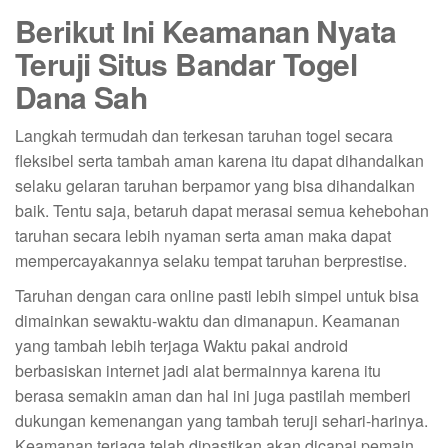
Berikut Ini Keamanan Nyata
Teruji Situs Bandar Togel
Dana Sah
Langkah termudah dan terkesan taruhan togel secara
fleksibel serta tambah aman karena itu dapat dihandalkan
selaku gelaran taruhan berpamor yang bisa dihandalkan
baik. Tentu saja, betaruh dapat merasai semua kehebohan
taruhan secara lebih nyaman serta aman maka dapat
mempercayakannya selaku tempat taruhan berprestise.
Taruhan dengan cara online pasti lebih simpel untuk bisa
dimainkan sewaktu-waktu dan dimanapun. Keamanan
yang tambah lebih terjaga Waktu pakai android
berbasiskan internet jadi alat bermainnya karena itu
berasa semakin aman dan hal ini juga pastilah memberi
dukungan kemenangan yang tambah teruji sehari-harinya.
Keamanan terjaga telah dipastikan akan dicapai pemain