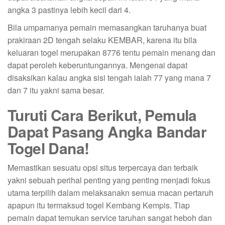
angka 3 pastinya lebih kecil dari 4.
Bila umpamanya pemain memasangkan taruhanya buat
prakiraan 2D tengah selaku KEMBAR, karena itu bila
keluaran togel merupakan 8776 tentu pemain menang dan
dapat peroleh keberuntungannya. Mengenai dapat
disaksikan kalau angka sisi tengah ialah 77 yang mana 7
dan 7 itu yakni sama besar.
Turuti Cara Berikut, Pemula
Dapat Pasang Angka Bandar
Togel Dana!
Memastikan sesuatu opsi situs terpercaya dan terbaik
yakni sebuah perihal penting yang penting menjadi fokus
utama terpilih dalam melaksanakn semua macan pertaruh
apapun itu termaksud togel Kembang Kempis. Tiap
pemain dapat temukan service taruhan sangat heboh dan