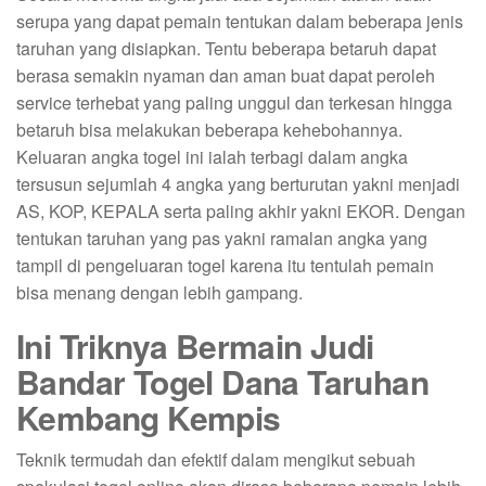
serupa yang dapat pemain tentukan dalam beberapa jenis
taruhan yang disiapkan. Tentu beberapa betaruh dapat
berasa semakin nyaman dan aman buat dapat peroleh
service terhebat yang paling unggul dan terkesan hingga
betaruh bisa melakukan beberapa kehebohannya.
Keluaran angka togel ini ialah terbagi dalam angka
tersusun sejumlah 4 angka yang berturutan yakni menjadi
AS, KOP, KEPALA serta paling akhir yakni EKOR. Dengan
tentukan taruhan yang pas yakni ramalan angka yang
tampil di pengeluaran togel karena itu tentulah pemain
bisa menang dengan lebih gampang.
Ini Triknya Bermain Judi
Bandar Togel Dana Taruhan
Kembang Kempis
Teknik termudah dan efektif dalam mengikut sebuah