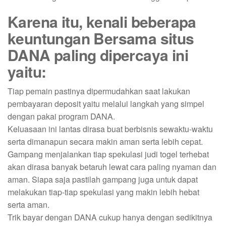
Karena itu, kenali beberapa
keuntungan Bersama situs
DANA paling dipercaya ini
yaitu:
Tiap pemain pastinya dipermudahkan saat lakukan
pembayaran deposit yaitu melalui langkah yang simpel
dengan pakai program DANA.
Keluasaan ini lantas dirasa buat berbisnis sewaktu-waktu
serta dimanapun secara makin aman serta lebih cepat.
Gampang menjalankan tiap spekulasi judi togel terhebat
akan dirasa banyak betaruh lewat cara paling nyaman dan
aman. Siapa saja pastilah gampang juga untuk dapat
melakukan tiap-tiap spekulasi yang makin lebih hebat
serta aman.
Trik bayar dengan DANA cukup hanya dengan sedikitnya