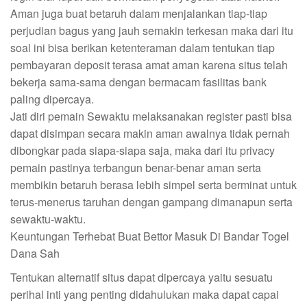
Aman juga buat betaruh dalam menjalankan tiap-tiap
perjudian bagus yang jauh semakin terkesan maka dari itu
soal ini bisa berikan ketenteraman dalam tentukan tiap
pembayaran deposit terasa amat aman karena situs telah
bekerja sama-sama dengan bermacam fasilitas bank
paling dipercaya.
Jati diri pemain Sewaktu melaksanakan register pasti bisa
dapat disimpan secara makin aman awalnya tidak pernah
dibongkar pada siapa-siapa saja, maka dari itu privacy
pemain pastinya terbangun benar-benar aman serta
membikin betaruh berasa lebih simpel serta berminat untuk
terus-menerus taruhan dengan gampang dimanapun serta
sewaktu-waktu.
Keuntungan Terhebat Buat Bettor Masuk Di Bandar Togel
Dana Sah
Tentukan alternatif situs dapat dipercaya yaitu sesuatu
perihal inti yang penting didahulukan maka dapat capai