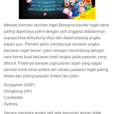
Metode bermain taruhan togel Bersama bandar togel dana
paling dipercaya yakni dengan jadi anggota didalamnya
supaya bisa terhubung situs dan dapat pasang angka
kapan pun. Pemain perlu mempunyai ramalan angka
keluaran togel benar, yakni dengan menimbang dengan
cara benar buat keluaran hasil angka pada pasaran yang
dituruti. Pastinya banyak juga psaran togel yang dapat
pemain turuti serta antara lain selaku pasaran togel paling
besar dan paling populer antara lain yaitu:
Singapore (SGP)
Hongkong (HK)
Cambodia
Sydney
Secara menerka angka jadi ada sejumlah aturan tidak