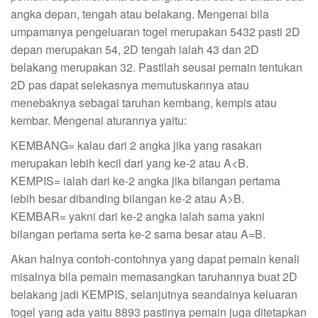
angka depan, tengah atau belakang. Mengenai bila
umpamanya pengeluaran togel merupakan 5432 pasti 2D
depan merupakan 54, 2D tengah ialah 43 dan 2D
belakang merupakan 32. Pastilah seusai pemain tentukan
2D pas dapat selekasnya memutuskannya atau
menebaknya sebagai taruhan kembang, kempis atau
kembar. Mengenai aturannya yaitu:
KEMBANG= kalau dari 2 angka jika yang rasakan
merupakan lebih kecil dari yang ke-2 atau A<B.
KEMPIS= ialah dari ke-2 angka jika bilangan pertama
lebih besar dibanding bilangan ke-2 atau A>B.
KEMBAR= yakni dari ke-2 angka ialah sama yakni
bilangan pertama serta ke-2 sama besar atau A=B.
Akan halnya contoh-contohnya yang dapat pemain kenali
misalnya bila pemain memasangkan taruhannya buat 2D
belakang jadi KEMPIS, selanjutnya seandainya keluaran
togel yang ada yaitu 8893 pastinya pemain juga ditetapkan