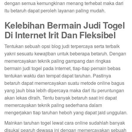
dengan semua kemungkinan menang terhebat maka dari
itu betaruh dapat peroleh layanan paling mudah.
Kelebihan Bermain Judi Togel
Di Internet Irit Dan Fleksibel
Tentukan sebuah opsi blog judi terpercaya serta terbaik
yakni sesuatu kewajiban untuk beberapa betaruh. Dengan
memercayakan teknik paling gampang dan ringkas
bermain judi togel pada internet, tiap-tiap pemain bebas
tentukan waktu dan tempat dapat taruhan. Pastinya
betaruh dapat memercayakan suatu metode online bagus
yang jauh bisa lebih dipercaya maka dari itu peruntungan
akan lekas diraih. Tentu banyak betaruh saat ini dapat
memercayakan teknik paling sederhana dalam
mengerjakan tiap taruhan heboh yang dapat jaid unggulan.
Mainkan taruhan togel lewat cara online sudahlah banyak
disukai pearuh dewasa ini dengan memercayakan sebuah