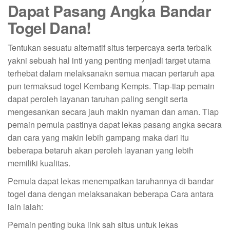
Dapat Pasang Angka Bandar
Togel Dana!
Tentukan sesuatu alternatif situs terpercaya serta terbaik
yakni sebuah hal inti yang penting menjadi target utama
terhebat dalam melaksanakn semua macan pertaruh apa
pun termaksud togel Kembang Kempis. Tiap-tiap pemain
dapat peroleh layanan taruhan paling sengit serta
mengesankan secara jauh makin nyaman dan aman. Tiap
pemain pemula pastinya dapat lekas pasang angka secara
dan cara yang makin lebih gampang maka dari itu
beberapa betaruh akan peroleh layanan yang lebih
memiliki kualitas.
Pemula dapat lekas menempatkan taruhannya di bandar
togel dana dengan melaksanakan beberapa Cara antara
lain ialah:
Pemain penting buka link sah situs untuk lekas