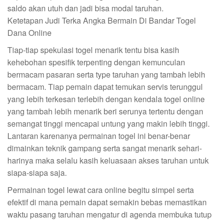
saldo akan utuh dan jadi bisa modal taruhan.
Ketetapan Judi Terka Angka Bermain Di Bandar Togel
Dana Online
Tiap-tiap spekulasi togel menarik tentu bisa kasih
kehebohan spesifik terpenting dengan kemunculan
bermacam pasaran serta type taruhan yang tambah lebih
bermacam. Tiap pemain dapat temukan servis terunggul
yang lebih terkesan terlebih dengan kendala togel online
yang tambah lebih menarik beri serunya tertentu dengan
semangat tinggi mencapai untung yang makin lebih tinggi.
Lantaran karenanya permainan togel ini benar-benar
dimainkan teknik gampang serta sangat menarik sehari-
harinya maka selalu kasih keluasaan akses taruhan untuk
siapa-siapa saja.
Permainan togel lewat cara online begitu simpel serta
efektif di mana pemain dapat semakin bebas memastikan
waktu pasang taruhan mengatur di agenda membuka tutup