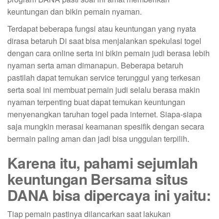
keuntungan dan bikin pemain nyaman.
Terdapat beberapa fungsi atau keuntungan yang nyata
dirasa betaruh Di saat bisa menjalankan spekulasi togel
dengan cara online serta ini bikin pemain judi berasa lebih
nyaman serta aman dimanapun. Beberapa betaruh
pastilah dapat temukan service terunggul yang terkesan
serta soal ini membuat pemain judi selalu berasa makin
nyaman terpenting buat dapat temukan keuntungan
menyenangkan taruhan togel pada internet. Siapa-siapa
saja mungkin merasai keamanan spesifik dengan secara
bermain paling aman dan jadi bisa unggulan terpilih.
Karena itu, pahami sejumlah
keuntungan Bersama situs
DANA bisa dipercaya ini yaitu:
Tiap pemain pastinya dilancarkan saat lakukan