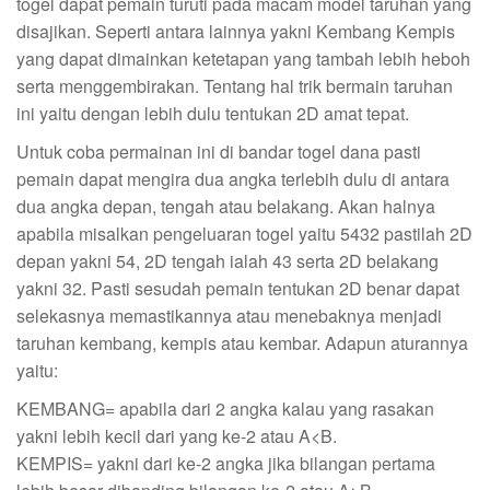
togel dapat pemain turuti pada macam model taruhan yang
disajikan. Seperti antara lainnya yakni Kembang Kempis
yang dapat dimainkan ketetapan yang tambah lebih heboh
serta menggembirakan. Tentang hal trik bermain taruhan
ini yaitu dengan lebih dulu tentukan 2D amat tepat.
Untuk coba permainan ini di bandar togel dana pasti
pemain dapat mengira dua angka terlebih dulu di antara
dua angka depan, tengah atau belakang. Akan halnya
apabila misalkan pengeluaran togel yaitu 5432 pastilah 2D
depan yakni 54, 2D tengah ialah 43 serta 2D belakang
yakni 32. Pasti sesudah pemain tentukan 2D benar dapat
selekasnya memastikannya atau menebaknya menjadi
taruhan kembang, kempis atau kembar. Adapun aturannya
yaitu:
KEMBANG= apabila dari 2 angka kalau yang rasakan
yakni lebih kecil dari yang ke-2 atau A<B.
KEMPIS= yakni dari ke-2 angka jika bilangan pertama