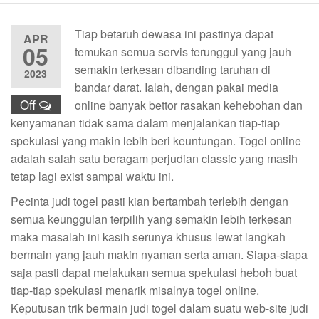
Tiap betaruh dewasa ini pastinya dapat
APR
05
temukan semua servis terunggul yang jauh
semakin terkesan dibanding taruhan di
2023
bandar darat. Ialah, dengan pakai media
Off
online banyak bettor rasakan kehebohan dan
kenyamanan tidak sama dalam menjalankan tiap-tiap
spekulasi yang makin lebih beri keuntungan. Togel online
adalah salah satu beragam perjudian classic yang masih
tetap lagi exist sampai waktu ini.
Pecinta judi togel pasti kian bertambah terlebih dengan
semua keunggulan terpilih yang semakin lebih terkesan
maka masalah ini kasih serunya khusus lewat langkah
bermain yang jauh makin nyaman serta aman. Siapa-siapa
saja pasti dapat melakukan semua spekulasi heboh buat
tiap-tiap spekulasi menarik misalnya togel online.
Keputusan trik bermain judi togel dalam suatu web-site judi