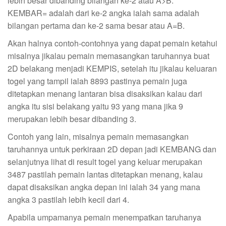
lebih besar dibanding bilangan ke-2 atau A>B.
KEMBAR= adalah dari ke-2 angka ialah sama adalah
bilangan pertama dan ke-2 sama besar atau A=B.
Akan halnya contoh-contohnya yang dapat pemain ketahui
misalnya jikalau pemain memasangkan taruhannya buat
2D belakang menjadi KEMPIS, setelah itu jikalau keluaran
togel yang tampil ialah 8893 pastinya pemain juga
ditetapkan menang lantaran bisa disaksikan kalau dari
angka itu sisi belakang yaitu 93 yang mana jika 9
merupakan lebih besar dibanding 3.
Contoh yang lain, misalnya pemain memasangkan
taruhannya untuk perkiraan 2D depan jadi KEMBANG dan
selanjutnya lihat di result togel yang keluar merupakan
3487 pastilah pemain lantas ditetapkan menang, kalau
dapat disaksikan angka depan ini ialah 34 yang mana
angka 3 pastilah lebih kecil dari 4.
Apabila umpamanya pemain menempatkan taruhanya