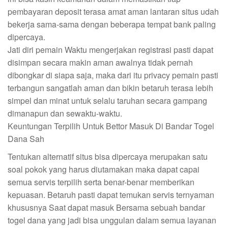
pembayaran deposit terasa amat aman lantaran situs udah
bekerja sama-sama dengan beberapa tempat bank paling
dipercaya.
Jati diri pemain Waktu mengerjakan registrasi pasti dapat
disimpan secara makin aman awalnya tidak pernah
dibongkar di siapa saja, maka dari itu privacy pemain pasti
terbangun sangatlah aman dan bikin betaruh terasa lebih
simpel dan minat untuk selalu taruhan secara gampang
dimanapun dan sewaktu-waktu.
Keuntungan Terpilih Untuk Bettor Masuk Di Bandar Togel
Dana Sah
Tentukan alternatif situs bisa dipercaya merupakan satu
soal pokok yang harus diutamakan maka dapat capai
semua servis terpilih serta benar-benar memberikan
kepuasan. Betaruh pasti dapat temukan servis ternyaman
khususnya Saat dapat masuk Bersama sebuah bandar
togel dana yang jadi bisa unggulan dalam semua layanan