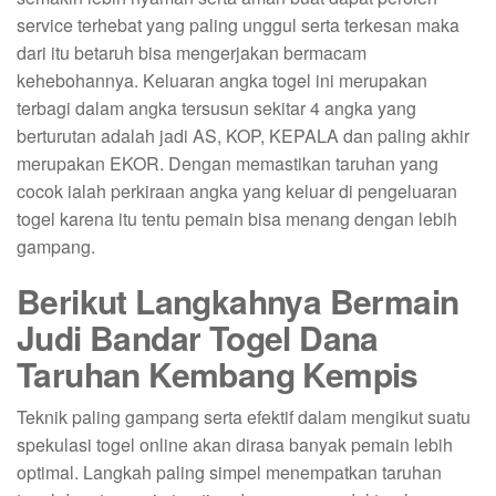
service terhebat yang paling unggul serta terkesan maka
dari itu betaruh bisa mengerjakan bermacam
kehebohannya. Keluaran angka togel ini merupakan
terbagi dalam angka tersusun sekitar 4 angka yang
berturutan adalah jadi AS, KOP, KEPALA dan paling akhir
merupakan EKOR. Dengan memastikan taruhan yang
cocok ialah perkiraan angka yang keluar di pengeluaran
togel karena itu tentu pemain bisa menang dengan lebih
gampang.
Berikut Langkahnya Bermain
Judi Bandar Togel Dana
Taruhan Kembang Kempis
Teknik paling gampang serta efektif dalam mengikut suatu
spekulasi togel online akan dirasa banyak pemain lebih
optimal. Langkah paling simpel menempatkan taruhan