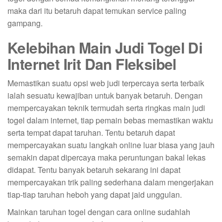
maka dari itu betaruh dapat temukan service paling
gampang.
Kelebihan Main Judi Togel Di
Internet Irit Dan Fleksibel
Memastikan suatu opsi web judi terpercaya serta terbaik
ialah sesuatu kewajiban untuk banyak betaruh. Dengan
mempercayakan teknik termudah serta ringkas main judi
togel dalam internet, tiap pemain bebas memastikan waktu
serta tempat dapat taruhan. Tentu betaruh dapat
mempercayakan suatu langkah online luar biasa yang jauh
semakin dapat dipercaya maka peruntungan bakal lekas
didapat. Tentu banyak betaruh sekarang ini dapat
mempercayakan trik paling sederhana dalam mengerjakan
tiap-tiap taruhan heboh yang dapat jaid unggulan.
Mainkan taruhan togel dengan cara online sudahlah