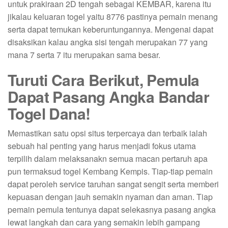
untuk prakiraan 2D tengah sebagai KEMBAR, karena itu
jikalau keluaran togel yaitu 8776 pastinya pemain menang
serta dapat temukan keberuntungannya. Mengenai dapat
disaksikan kalau angka sisi tengah merupakan 77 yang
mana 7 serta 7 itu merupakan sama besar.
Turuti Cara Berikut, Pemula
Dapat Pasang Angka Bandar
Togel Dana!
Memastikan satu opsi situs terpercaya dan terbaik ialah
sebuah hal penting yang harus menjadi fokus utama
terpilih dalam melaksanakn semua macan pertaruh apa
pun termaksud togel Kembang Kempis. Tiap-tiap pemain
dapat peroleh service taruhan sangat sengit serta memberi
kepuasan dengan jauh semakin nyaman dan aman. Tiap
pemain pemula tentunya dapat selekasnya pasang angka
lewat langkah dan cara yang semakin lebih gampang