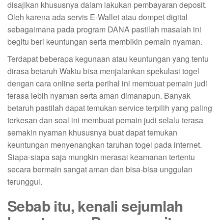
disajikan khususnya dalam lakukan pembayaran deposit.
Oleh karena ada servis E-Wallet atau dompet digital
sebagaimana pada program DANA pastilah masalah ini
begitu beri keuntungan serta membikin pemain nyaman.
Terdapat beberapa kegunaan atau keuntungan yang tentu
dirasa betaruh Waktu bisa menjalankan spekulasi togel
dengan cara online serta perihal ini membuat pemain judi
terasa lebih nyaman serta aman dimanapun. Banyak
betaruh pastilah dapat temukan service terpilih yang paling
terkesan dan soal ini membuat pemain judi selalu terasa
semakin nyaman khususnya buat dapat temukan
keuntungan menyenangkan taruhan togel pada internet.
Siapa-siapa saja mungkin merasai keamanan tertentu
secara bermain sangat aman dan bisa-bisa unggulan
terunggul.
Sebab itu, kenali sejumlah