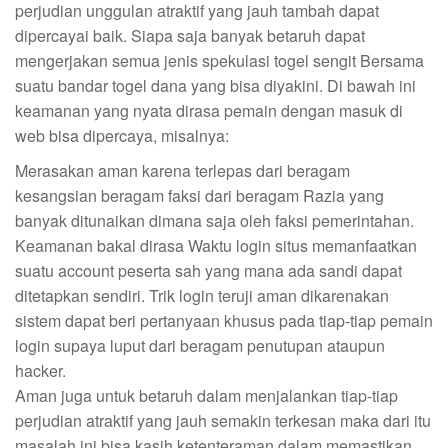
perjudian unggulan atraktif yang jauh tambah dapat
dipercayai baik. Siapa saja banyak betaruh dapat
mengerjakan semua jenis spekulasi togel sengit Bersama
suatu bandar togel dana yang bisa diyakini. Di bawah ini
keamanan yang nyata dirasa pemain dengan masuk di
web bisa dipercaya, misalnya:
Merasakan aman karena terlepas dari beragam
kesangsian beragam faksi dari beragam Razia yang
banyak ditunaikan dimana saja oleh faksi pemerintahan.
Keamanan bakal dirasa Waktu login situs memanfaatkan
suatu account peserta sah yang mana ada sandi dapat
ditetapkan sendiri. Trik login teruji aman dikarenakan
sistem dapat beri pertanyaan khusus pada tiap-tiap pemain
login supaya luput dari beragam penutupan ataupun
hacker.
Aman juga untuk betaruh dalam menjalankan tiap-tiap
perjudian atraktif yang jauh semakin terkesan maka dari itu
masalah ini bisa kasih ketenteraman dalam memastikan