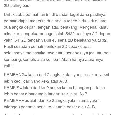
2D paling pas.
Untuk coba permainan ini di bandar togel dana pastinya
pemain dapat menerka dua angka terlebih dulu di antara
dua angka depan, tengah atau belakang. Mengenai kalau
misalkan pengeluaran togel ialah 5432 pastinya 2D depan
yakni 54, 2D tengah yakni 43 serta 2D belakang yaitu 32.
Pasti sesudah pemain tentukan 2D cocok dapat
selekasnya memastikannya atau menebaknya jadi taruhan
kembang, kempis atau kembar. Akan halnya aturannya
yaitu:
KEMBANG= kalau dari 2 angka kalau yang rasakan yakni
lebih kecil dari yang ke-2 atau A<B.
KEMPIS= ialah dari ke-2 angka kalau bilangan pertama
lebih besar dibanding bilangan ke-2 atau A>B.
KEMBAR= adalah dari ke-2 angka yakni sama yakni
bilangan pertama serta ke-2 sama besar atau A=B.