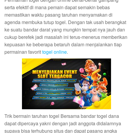
serta efektif di mana pemain dapat semakin bebas
memastikan waktu pasang taruhan menyamakan di
agenda membuka tutup togel. Dengan tak usah berangkat
ke suatu bandar darat yang mungkin tempat nya jauh dan
cukup berefek jadi masalah ini terus-menerus memberikan
kepuasan ke beberapa betaruh dalam menjalankan tiap
permainan favorit
togel online
.
Trik bermain taruhan togel Bersama bandar togel dana
dapat dipercaya yakni dengan jadi anggota didalamnya
supaya bisa terhubung situs dan dapat pasang angka