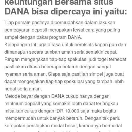
keuntungan Bersama situs
DANA bisa dipercaya ini yaitu:
Tiap pemain pastinya dipermudahkan dalam lakukan
pembayaran deposit merupakan lewat cara yang paling
simpel dengan pakai program DANA.
Kelapangan ini juga dirasa untuk berbisnis kapan pun dan
dimanapun secara tambah aman serta semakin cepat.
Ringan mengerjakan tiap-tiap spekulasi judi togel terhebat
pasti akan dirasa beberapa betaruh dengan sangat
nyaman serta aman. Siapa saja pastilah simpel juga buat
dapat mengerjakan tiap-tiap spekulasi yang tambah lebih
hebat serta aman.
Metode bayar dengan DANA cukup hanya dengan
minimum deposit yang semakin lebih dapat terjangkau
misalkan cukup dengan IDR 10.000 saja maka begitu
mempermudah untuk banyak betaruh. Dengan tak perlu
kerepotan persiapkan modal besar, karenanya bermodal