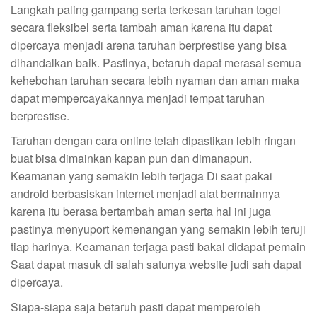
Langkah paling gampang serta terkesan taruhan togel
secara fleksibel serta tambah aman karena itu dapat
dipercaya menjadi arena taruhan berprestise yang bisa
dihandalkan baik. Pastinya, betaruh dapat merasai semua
kehebohan taruhan secara lebih nyaman dan aman maka
dapat mempercayakannya menjadi tempat taruhan
berprestise.
Taruhan dengan cara online telah dipastikan lebih ringan
buat bisa dimainkan kapan pun dan dimanapun.
Keamanan yang semakin lebih terjaga Di saat pakai
android berbasiskan internet menjadi alat bermainnya
karena itu berasa bertambah aman serta hal ini juga
pastinya menyuport kemenangan yang semakin lebih teruji
tiap harinya. Keamanan terjaga pasti bakal didapat pemain
Saat dapat masuk di salah satunya website judi sah dapat
dipercaya.
Siapa-siapa saja betaruh pasti dapat memperoleh