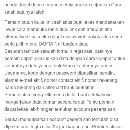
bandar togel dana dengan melaksanakan sejumlah Cara
salah satunya ialah:
Pemain butuh buka link sah situs buat lekas mendaftarkan
lewat cara membuka lebih dulu link sah ataupun link
alternative situs maka dapat masuk web pokok situs serta
perlu pilih menu DAFTAR di bagian atas.
Sesudah tampak sebuah formulir registrasi, pastinya
pemain dapat lekas isikan data dengan cara komplet untuk
seluruhnya data yang dibutuhkan di antaranya nama
Username, kode dengan password dipastikan sendiri,
alamat e-mail aktif, nomor contact aktif, nomor rekening,
nama rekening dan alternatif bank berkaitan.
Pemain bisa meng-klik menu daftar buat selekasnya
mengerjakan data cuman secara cepat. Tentu pemain
dapat lekas lebih ringan temukan account peserta sah.
Seusai mendapatkan account peserta sah tentulah bisa
dipakai buat login situs 24 jam kapan pun. Peroleh akses