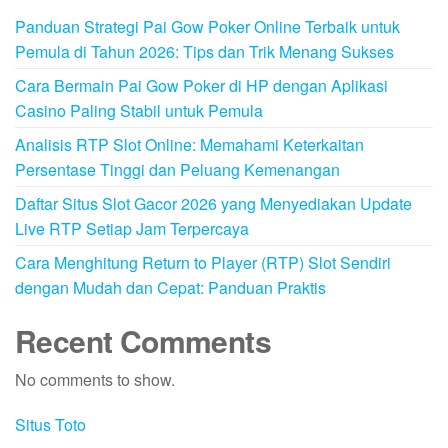
Panduan Strategi Pai Gow Poker Online Terbaik untuk
Pemula di Tahun 2026: Tips dan Trik Menang Sukses
Cara Bermain Pai Gow Poker di HP dengan Aplikasi
Casino Paling Stabil untuk Pemula
Analisis RTP Slot Online: Memahami Keterkaitan
Persentase Tinggi dan Peluang Kemenangan
Daftar Situs Slot Gacor 2026 yang Menyediakan Update
Live RTP Setiap Jam Terpercaya
Cara Menghitung Return to Player (RTP) Slot Sendiri
dengan Mudah dan Cepat: Panduan Praktis
Recent Comments
No comments to show.
Situs Toto