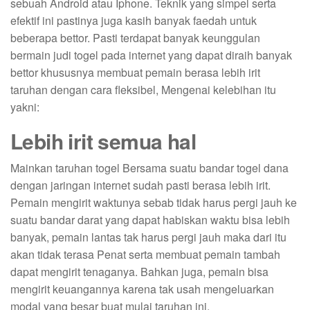
sebuah Android atau Iphone. Teknik yang simpel serta
efektif ini pastinya juga kasih banyak faedah untuk
beberapa bettor. Pasti terdapat banyak keunggulan
bermain judi togel pada internet yang dapat diraih banyak
bettor khususnya membuat pemain berasa lebih irit
taruhan dengan cara fleksibel, Mengenai kelebihan itu
yakni:
Lebih irit semua hal
Mainkan taruhan togel Bersama suatu bandar togel dana
dengan jaringan internet sudah pasti berasa lebih irit.
Pemain mengirit waktunya sebab tidak harus pergi jauh ke
suatu bandar darat yang dapat habiskan waktu bisa lebih
banyak, pemain lantas tak harus pergi jauh maka dari itu
akan tidak terasa Penat serta membuat pemain tambah
dapat mengirit tenaganya. Bahkan juga, pemain bisa
mengirit keuangannya karena tak usah mengeluarkan
modal yang besar buat mulai taruhan ini.