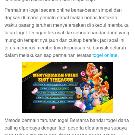
Permainan togel secara online benar-benar simpel dan
ringkas di mana pemain dapat makin bebas tentukan
waktu pasang taruhan menyelaraskan di skedul membuka
tutup togel. Dengan tak usah ke sebuah bandar darat yang
mungkin tempat nya jauh dan cukup berefek jadi soal ini
terus-menerus memberinya kepuasan ke banyak betaruh
dalam melakukan tiap permainan teratas
togel online
.
Metode bermain taruhan togel Bersama bandar togel dana
paling dipercaya dengan jadi peserta didalamnya supaya