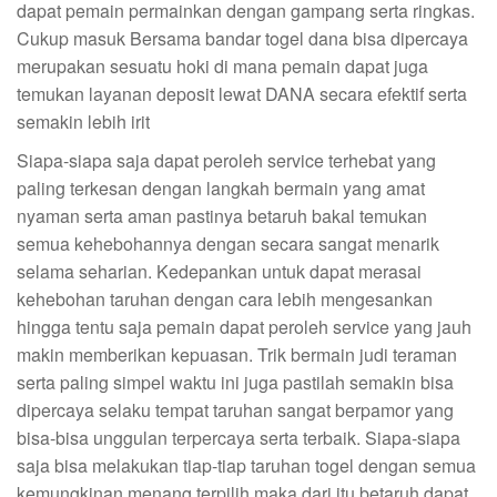
dapat pemain permainkan dengan gampang serta ringkas.
Cukup masuk Bersama bandar togel dana bisa dipercaya
merupakan sesuatu hoki di mana pemain dapat juga
temukan layanan deposit lewat DANA secara efektif serta
semakin lebih irit
Siapa-siapa saja dapat peroleh service terhebat yang
paling terkesan dengan langkah bermain yang amat
nyaman serta aman pastinya betaruh bakal temukan
semua kehebohannya dengan secara sangat menarik
selama seharian. Kedepankan untuk dapat merasai
kehebohan taruhan dengan cara lebih mengesankan
hingga tentu saja pemain dapat peroleh service yang jauh
makin memberikan kepuasan. Trik bermain judi teraman
serta paling simpel waktu ini juga pastilah semakin bisa
dipercaya selaku tempat taruhan sangat berpamor yang
bisa-bisa unggulan terpercaya serta terbaik. Siapa-siapa
saja bisa melakukan tiap-tiap taruhan togel dengan semua
kemungkinan menang terpilih maka dari itu betaruh dapat