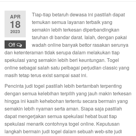
Tiap-tiap betaruh dewasa ini pastilah dapat
APR
18
temukan semua layanan terbaik yang
semakin lebih terkesan diperbandingkan
2023
taruhan di bandar darat. Ialah, dengan pakai
Off
wadah online banyak bettor rasakan serunya
dan ketenteraman tidak serupa dalam melakukan tiap
spekulasi yang semakin lebih beri keuntungan. Togel
online sebagai salah satu pelbagai perjudian classic yang
masih tetap terus exist sampai saat ini.
Pencinta judi togel pastilah lebih bertambah terpenting
dengan semua kelebihan terpilih yang jauh makin terkesan
hingga ini kasih kehebohan tertentu secara bermain yang
semakin lebih nyaman serta aman. Siapa saja pastilah
dapat mengerjakan semua spekulasi hebat buat tiap
spekulasi menarik contohnya togel online. Keputusan
langkah bermain judi togel dalam sebuah web-site judi