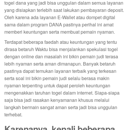
togel dana yang jadi bisa unggulan dalam semua layanan
yang disiapkan terlebih saat lakukan pembayaran deposit.
Oleh karena ada layanan E-Wallet atau dompet digital
sama dalam program DANA pastinya perihal ini amat
memberi keuntungan serta membuat pemain nyaman.
Terdapat beberapa faedah atau keuntungan yang tentu
dirasa betaruh Waktu bisa menjalankan spekulasi togel
dengan online dan masalah ini bikin pemain judi terasa
lebih nyaman serta aman dimanapun. Banyak betaruh
pastinya dapat temukan layanan terbaik yang terkesan
serta soal ini bikin pemain judi selalu berasa makin
nyaman terpenting untuk dapat peroleh keuntungan
mengenakkan taruhan togel dalam internet. Siapa-siapa
saja bisa jadi rasakan kenyamanan khusus melalui
langkah bermain sangat aman serta jadi bisa unggulan
terhebat.
Karenanya, kenali beberapa