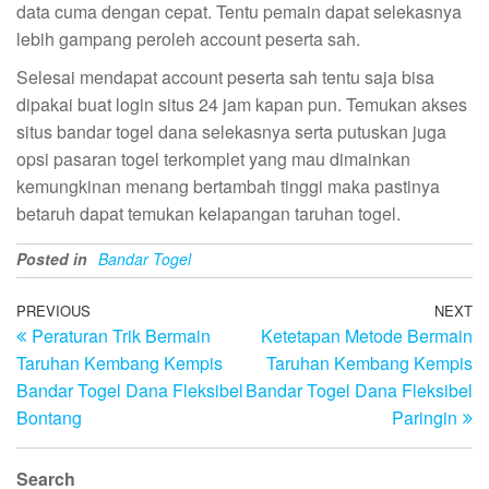
data cuma dengan cepat. Tentu pemain dapat selekasnya
lebih gampang peroleh account peserta sah.
Selesai mendapat account peserta sah tentu saja bisa
dipakai buat login situs 24 jam kapan pun. Temukan akses
situs bandar togel dana selekasnya serta putuskan juga
opsi pasaran togel terkomplet yang mau dimainkan
kemungkinan menang bertambah tinggi maka pastinya
betaruh dapat temukan kelapangan taruhan togel.
Posted in
Bandar Togel
Post
Previous
PREVIOUS
NEXT
N
Peraturan Trik Bermain
Ketetapan Metode Bermain
Post
Po
navigation
Taruhan Kembang Kempis
Taruhan Kembang Kempis
Bandar Togel Dana Fleksibel
Bandar Togel Dana Fleksibel
Bontang
Paringin
Search