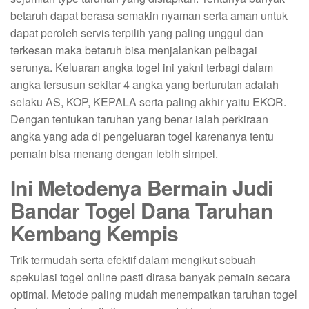
betaruh dapat berasa semakin nyaman serta aman untuk
dapat peroleh servis terpilih yang paling unggul dan
terkesan maka betaruh bisa menjalankan pelbagai
serunya. Keluaran angka togel ini yakni terbagi dalam
angka tersusun sekitar 4 angka yang berturutan adalah
selaku AS, KOP, KEPALA serta paling akhir yaitu EKOR.
Dengan tentukan taruhan yang benar ialah perkiraan
angka yang ada di pengeluaran togel karenanya tentu
pemain bisa menang dengan lebih simpel.
Ini Metodenya Bermain Judi
Bandar Togel Dana Taruhan
Kembang Kempis
Trik termudah serta efektif dalam mengikut sebuah
spekulasi togel online pasti dirasa banyak pemain secara
optimal. Metode paling mudah menempatkan taruhan togel