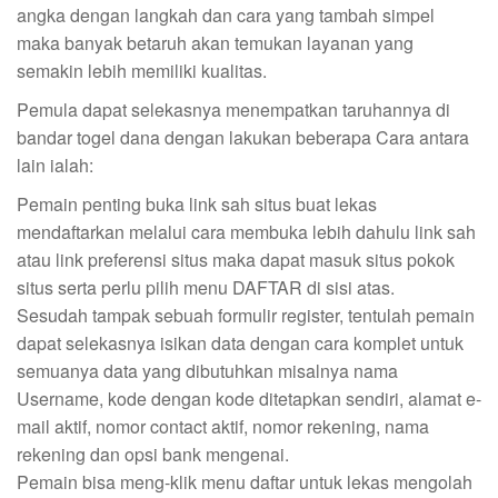
angka dengan langkah dan cara yang tambah simpel
maka banyak betaruh akan temukan layanan yang
semakin lebih memiliki kualitas.
Pemula dapat selekasnya menempatkan taruhannya di
bandar togel dana dengan lakukan beberapa Cara antara
lain ialah:
Pemain penting buka link sah situs buat lekas
mendaftarkan melalui cara membuka lebih dahulu link sah
atau link preferensi situs maka dapat masuk situs pokok
situs serta perlu pilih menu DAFTAR di sisi atas.
Sesudah tampak sebuah formulir register, tentulah pemain
dapat selekasnya isikan data dengan cara komplet untuk
semuanya data yang dibutuhkan misalnya nama
Username, kode dengan kode ditetapkan sendiri, alamat e-
mail aktif, nomor contact aktif, nomor rekening, nama
rekening dan opsi bank mengenai.
Pemain bisa meng-klik menu daftar untuk lekas mengolah