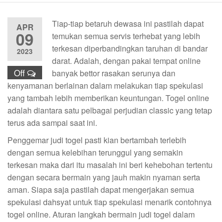
Tiap-tiap betaruh dewasa ini pastilah dapat
APR
09
temukan semua servis terhebat yang lebih
terkesan diperbandingkan taruhan di bandar
2023
darat. Adalah, dengan pakai tempat online
Off
banyak bettor rasakan serunya dan
kenyamanan berlainan dalam melakukan tiap spekulasi
yang tambah lebih memberikan keuntungan. Togel online
adalah diantara satu pelbagai perjudian classic yang tetap
terus ada sampai saat ini.
Penggemar judi togel pasti kian bertambah terlebih
dengan semua kelebihan terunggul yang semakin
terkesan maka dari itu masalah ini beri kehebohan tertentu
dengan secara bermain yang jauh makin nyaman serta
aman. Siapa saja pastilah dapat mengerjakan semua
spekulasi dahsyat untuk tiap spekulasi menarik contohnya
togel online. Aturan langkah bermain judi togel dalam