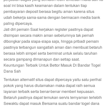
soal ini bisa kasih keamanan dalam tentukan tiap
pembayaran deposit berasa begitu aman karena situs
udah bekerja sama-sama dengan bermacam media bank
paling dipercaya.
Jati diri pemain Saat kerjakan register pastinya dapat
disimpan secara makin aman sebelumnya tak pernah
dibongkar pada siapa-siapa saja, hingga pribadi pemain
pastinya terbangun sangatlah aman dan membuat betaruh
berasa lebih simpel serta berminat untuk selalu taruhan
secara gampang dimanapun dan setiap saat.
Keuntungan Terbaik Untuk Bettor Masuk Di Bandar Togel
Dana Sah
Tentukan alternatif situs dapat dipercaya yaitu satu perihal
pokok yang harus diutamakan maka dapat raih semua
layanan terbaik serta benar-benar memberi kepuasan.
Betaruh pastinya dapat temukan servis ternyaman terlebih
Sewaktu dapat masuk Bersama suatu bandar togel dana