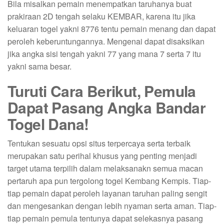
Bila misalkan pemain menempatkan taruhanya buat
prakiraan 2D tengah selaku KEMBAR, karena itu jika
keluaran togel yakni 8776 tentu pemain menang dan dapat
peroleh keberuntungannya. Mengenai dapat disaksikan
jika angka sisi tengah yakni 77 yang mana 7 serta 7 itu
yakni sama besar.
Turuti Cara Berikut, Pemula
Dapat Pasang Angka Bandar
Togel Dana!
Tentukan sesuatu opsi situs terpercaya serta terbaik
merupakan satu perihal khusus yang penting menjadi
target utama terpilih dalam melaksanakn semua macan
pertaruh apa pun tergolong togel Kembang Kempis. Tiap-
tiap pemain dapat peroleh layanan taruhan paling sengit
dan mengesankan dengan lebih nyaman serta aman. Tiap-
tiap pemain pemula tentunya dapat selekasnya pasang