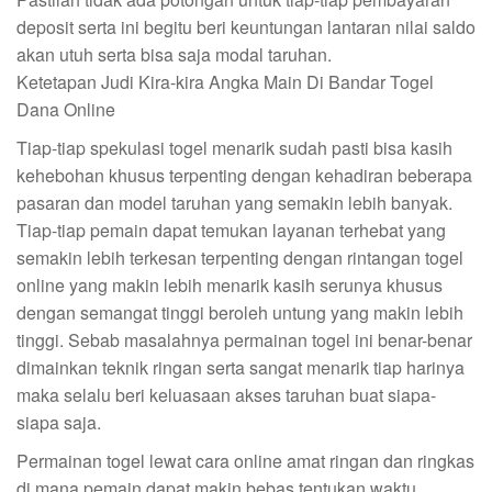
deposit serta ini begitu beri keuntungan lantaran nilai saldo
akan utuh serta bisa saja modal taruhan.
Ketetapan Judi Kira-kira Angka Main Di Bandar Togel
Dana Online
Tiap-tiap spekulasi togel menarik sudah pasti bisa kasih
kehebohan khusus terpenting dengan kehadiran beberapa
pasaran dan model taruhan yang semakin lebih banyak.
Tiap-tiap pemain dapat temukan layanan terhebat yang
semakin lebih terkesan terpenting dengan rintangan togel
online yang makin lebih menarik kasih serunya khusus
dengan semangat tinggi beroleh untung yang makin lebih
tinggi. Sebab masalahnya permainan togel ini benar-benar
dimainkan teknik ringan serta sangat menarik tiap harinya
maka selalu beri keluasaan akses taruhan buat siapa-
siapa saja.
Permainan togel lewat cara online amat ringan dan ringkas
di mana pemain dapat makin bebas tentukan waktu