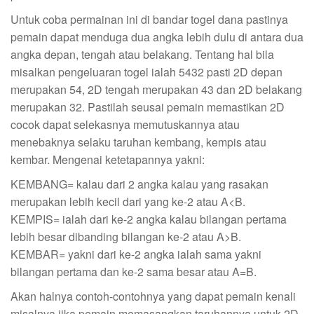
Untuk coba permainan ini di bandar togel dana pastinya
pemain dapat menduga dua angka lebih dulu di antara dua
angka depan, tengah atau belakang. Tentang hal bila
misalkan pengeluaran togel ialah 5432 pasti 2D depan
merupakan 54, 2D tengah merupakan 43 dan 2D belakang
merupakan 32. Pastilah seusai pemain memastikan 2D
cocok dapat selekasnya memutuskannya atau
menebaknya selaku taruhan kembang, kempis atau
kembar. Mengenai ketetapannya yakni:
KEMBANG= kalau dari 2 angka kalau yang rasakan
merupakan lebih kecil dari yang ke-2 atau A<B.
KEMPIS= ialah dari ke-2 angka kalau bilangan pertama
lebih besar dibanding bilangan ke-2 atau A>B.
KEMBAR= yakni dari ke-2 angka ialah sama yakni
bilangan pertama dan ke-2 sama besar atau A=B.
Akan halnya contoh-contohnya yang dapat pemain kenali
misalnya jika pemain memasangkan taruhannya untuk 2D