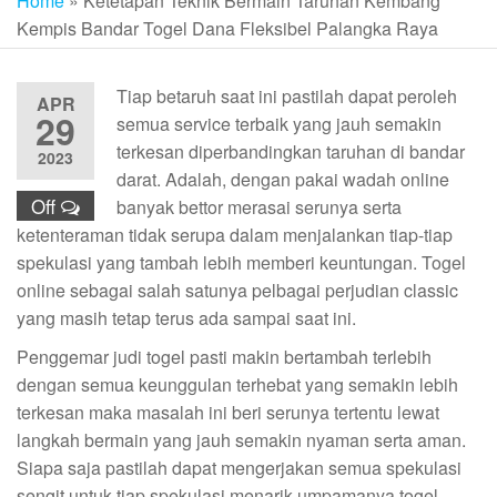
Home
»
Ketetapan Teknik Bermain Taruhan Kembang
Kempis Bandar Togel Dana Fleksibel Palangka Raya
Tiap betaruh saat ini pastilah dapat peroleh
APR
29
semua service terbaik yang jauh semakin
terkesan diperbandingkan taruhan di bandar
2023
darat. Adalah, dengan pakai wadah online
Off
banyak bettor merasai serunya serta
ketenteraman tidak serupa dalam menjalankan tiap-tiap
spekulasi yang tambah lebih memberi keuntungan. Togel
online sebagai salah satunya pelbagai perjudian classic
yang masih tetap terus ada sampai saat ini.
Penggemar judi togel pasti makin bertambah terlebih
dengan semua keunggulan terhebat yang semakin lebih
terkesan maka masalah ini beri serunya tertentu lewat
langkah bermain yang jauh semakin nyaman serta aman.
Siapa saja pastilah dapat mengerjakan semua spekulasi
sengit untuk tiap spekulasi menarik umpamanya togel