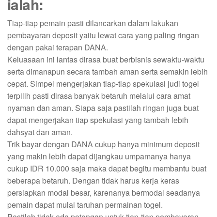
ialah:
Tiap-tiap pemain pasti dilancarkan dalam lakukan
pembayaran deposit yaitu lewat cara yang paling ringan
dengan pakai terapan DANA.
Keluasaan ini lantas dirasa buat berbisnis sewaktu-waktu
serta dimanapun secara tambah aman serta semakin lebih
cepat. Simpel mengerjakan tiap-tiap spekulasi judi togel
terpilih pasti dirasa banyak betaruh melalui cara amat
nyaman dan aman. Siapa saja pastilah ringan juga buat
dapat mengerjakan tiap spekulasi yang tambah lebih
dahsyat dan aman.
Trik bayar dengan DANA cukup hanya minimum deposit
yang makin lebih dapat dijangkau umpamanya hanya
cukup IDR 10.000 saja maka dapat begitu membantu buat
beberapa betaruh. Dengan tidak harus kerja keras
persiapkan modal besar, karenanya bermodal seadanya
pemain dapat mulai taruhan permainan togel.
Pastilah tidak ada potongan untuk tiap-tiap pembayaran