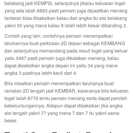
belakang jadi KEMPIS, selanjutnya jikalau keluaran togel
yang ada ialah 8893 pasti pemain juga dipastikan menang
lantaran bisa disaksikan kalau dari angka itu sisi belakang
yakni 93 yang mana kalau 9 ialah lebih besar dibanding 3.
Contoh yang lain, contohnya pemain menempatkan
taruhannya buat perkiraan 2D depan sebagai KEMBANG
dan selanjutnya memandang pada result togel yang keluar
yaitu 3487 pasti pemain juga dikatakan menang, kalau
dapat disaksikan angka depan ini yaitu 34 yang mana
angka 3 pastinya lebih kecil dari 4.
Bila misalkan pemain menempatkan taruhanya buat
ramalan 2D tengah jadi KEMBAR, karenanya bila keluaran
togel ialah 8776 tentu pemain menang serta dapat peroleh
keberuntungannya. Adapun dapat disaksikan jika angka
sisi tengah yakni 77 yang mana 7 dan 7 itu yakni sama
besar.