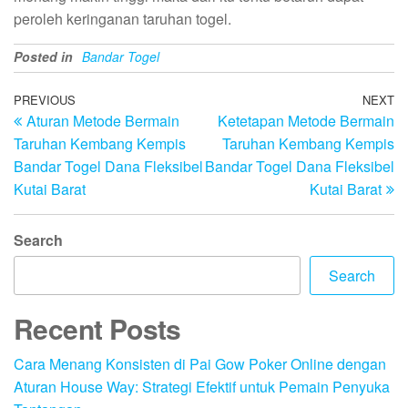
peroleh keringanan taruhan togel.
Posted in
Bandar Togel
Post
Previous
PREVIOUS
NEXT
N
Aturan Metode Bermain
Ketetapan Metode Bermain
Post
Po
navigation
Taruhan Kembang Kempis
Taruhan Kembang Kempis
Bandar Togel Dana Fleksibel
Bandar Togel Dana Fleksibel
Kutai Barat
Kutai Barat
Search
Search
Recent Posts
Cara Menang Konsisten di Pai Gow Poker Online dengan
Aturan House Way: Strategi Efektif untuk Pemain Penyuka