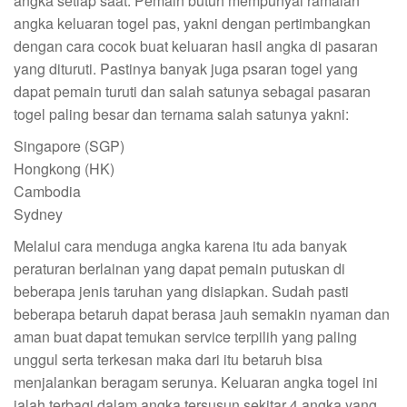
angka setiap saat. Pemain butuh mempunyai ramalan
angka keluaran togel pas, yakni dengan pertimbangkan
dengan cara cocok buat keluaran hasil angka di pasaran
yang dituruti. Pastinya banyak juga psaran togel yang
dapat pemain turuti dan salah satunya sebagai pasaran
togel paling besar dan ternama salah satunya yakni:
Singapore (SGP)
Hongkong (HK)
Cambodia
Sydney
Melalui cara menduga angka karena itu ada banyak
peraturan berlainan yang dapat pemain putuskan di
beberapa jenis taruhan yang disiapkan. Sudah pasti
beberapa betaruh dapat berasa jauh semakin nyaman dan
aman buat dapat temukan service terpilih yang paling
unggul serta terkesan maka dari itu betaruh bisa
menjalankan beragam serunya. Keluaran angka togel ini
ialah terbagi dalam angka tersusun sekitar 4 angka yang