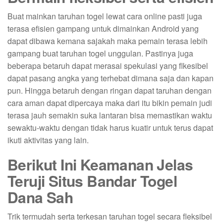
Buat mainkan taruhan togel lewat cara online pasti juga
terasa efisien gampang untuk dimainkan Android yang
dapat dibawa kemana sajakah maka pemain terasa lebih
gampang buat taruhan togel unggulan. Pastinya juga
beberapa betaruh dapat merasai spekulasi yang flkesibel
dapat pasang angka yang terhebat dimana saja dan kapan
pun. Hingga betaruh dengan ringan dapat taruhan dengan
cara aman dapat dipercaya maka dari itu bikin pemain judi
terasa jauh semakin suka lantaran bisa memastikan waktu
sewaktu-waktu dengan tidak harus kuatir untuk terus dapat
ikuti aktivitas yang lain.
Berikut Ini Keamanan Jelas
Teruji Situs Bandar Togel
Dana Sah
Trik termudah serta terkesan taruhan togel secara fleksibel