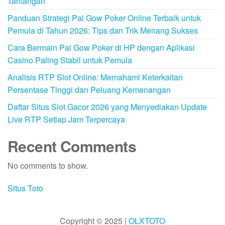
Tantangan
Panduan Strategi Pai Gow Poker Online Terbaik untuk
Pemula di Tahun 2026: Tips dan Trik Menang Sukses
Cara Bermain Pai Gow Poker di HP dengan Aplikasi
Casino Paling Stabil untuk Pemula
Analisis RTP Slot Online: Memahami Keterkaitan
Persentase Tinggi dan Peluang Kemenangan
Daftar Situs Slot Gacor 2026 yang Menyediakan Update
Live RTP Setiap Jam Terpercaya
Recent Comments
No comments to show.
Situs Toto
Copyright © 2025 |
OLXTOTO