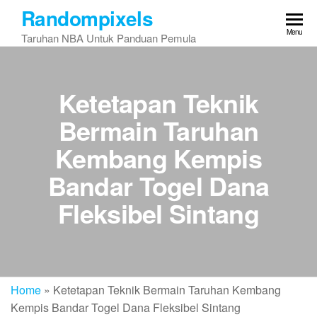
Skip
Randompixels
to
Menu
Taruhan NBA Untuk Panduan Pemula
the
content
Ketetapan Teknik
Bermain Taruhan
Kembang Kempis
Bandar Togel Dana
Fleksibel Sintang
Home
»
Ketetapan Teknik Bermain Taruhan Kembang
Kempis Bandar Togel Dana Fleksibel Sintang