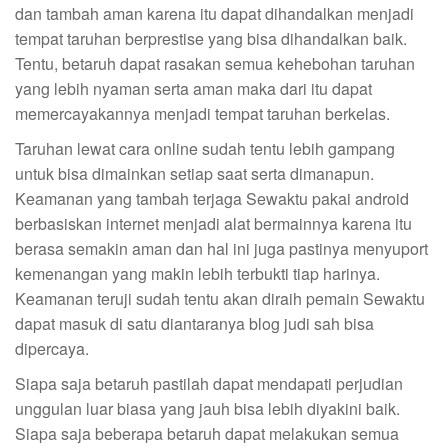
dan tambah aman karena itu dapat dihandalkan menjadi
tempat taruhan berprestise yang bisa dihandalkan baik.
Tentu, betaruh dapat rasakan semua kehebohan taruhan
yang lebih nyaman serta aman maka dari itu dapat
memercayakannya menjadi tempat taruhan berkelas.
Taruhan lewat cara online sudah tentu lebih gampang
untuk bisa dimainkan setiap saat serta dimanapun.
Keamanan yang tambah terjaga Sewaktu pakai android
berbasiskan internet menjadi alat bermainnya karena itu
berasa semakin aman dan hal ini juga pastinya menyuport
kemenangan yang makin lebih terbukti tiap harinya.
Keamanan teruji sudah tentu akan diraih pemain Sewaktu
dapat masuk di satu diantaranya blog judi sah bisa
dipercaya.
Siapa saja betaruh pastilah dapat mendapati perjudian
unggulan luar biasa yang jauh bisa lebih diyakini baik.
Siapa saja beberapa betaruh dapat melakukan semua