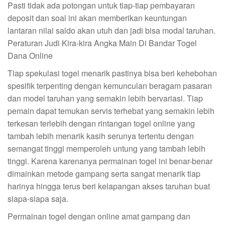
Pasti tidak ada potongan untuk tiap-tiap pembayaran
deposit dan soal ini akan memberikan keuntungan
lantaran nilai saldo akan utuh dan jadi bisa modal taruhan.
Peraturan Judi Kira-kira Angka Main Di Bandar Togel
Dana Online
Tiap spekulasi togel menarik pastinya bisa beri kehebohan
spesifik terpenting dengan kemunculan beragam pasaran
dan model taruhan yang semakin lebih bervariasi. Tiap
pemain dapat temukan servis terhebat yang semakin lebih
terkesan terlebih dengan rintangan togel online yang
tambah lebih menarik kasih serunya tertentu dengan
semangat tinggi memperoleh untung yang tambah lebih
tinggi. Karena karenanya permainan togel ini benar-benar
dimainkan metode gampang serta sangat menarik tiap
harinya hingga terus beri kelapangan akses taruhan buat
siapa-siapa saja.
Permainan togel dengan online amat gampang dan