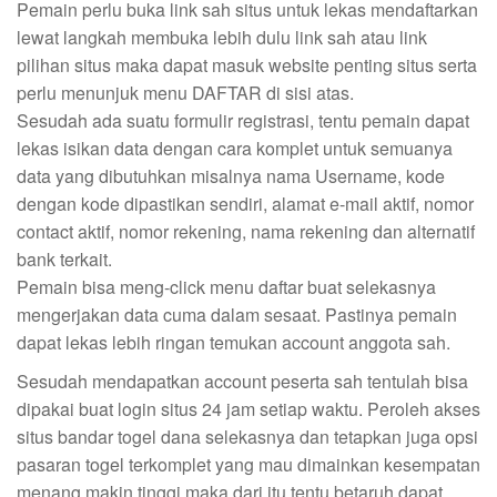
Pemain perlu buka link sah situs untuk lekas mendaftarkan
lewat langkah membuka lebih dulu link sah atau link
pilihan situs maka dapat masuk website penting situs serta
perlu menunjuk menu DAFTAR di sisi atas.
Sesudah ada suatu formulir registrasi, tentu pemain dapat
lekas isikan data dengan cara komplet untuk semuanya
data yang dibutuhkan misalnya nama Username, kode
dengan kode dipastikan sendiri, alamat e-mail aktif, nomor
contact aktif, nomor rekening, nama rekening dan alternatif
bank terkait.
Pemain bisa meng-click menu daftar buat selekasnya
mengerjakan data cuma dalam sesaat. Pastinya pemain
dapat lekas lebih ringan temukan account anggota sah.
Sesudah mendapatkan account peserta sah tentulah bisa
dipakai buat login situs 24 jam setiap waktu. Peroleh akses
situs bandar togel dana selekasnya dan tetapkan juga opsi
pasaran togel terkomplet yang mau dimainkan kesempatan
menang makin tinggi maka dari itu tentu betaruh dapat