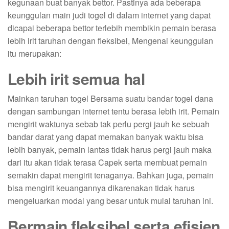
kegunaan buat banyak bettor. Pastinya ada beberapa
keunggulan main judi togel di dalam internet yang dapat
dicapai beberapa bettor terlebih membikin pemain berasa
lebih irit taruhan dengan fleksibel, Mengenai keunggulan
itu merupakan:
Lebih irit semua hal
Mainkan taruhan togel Bersama suatu bandar togel dana
dengan sambungan internet tentu berasa lebih irit. Pemain
mengirit waktunya sebab tak perlu pergi jauh ke sebuah
bandar darat yang dapat memakan banyak waktu bisa
lebih banyak, pemain lantas tidak harus pergi jauh maka
dari itu akan tidak terasa Capek serta membuat pemain
semakin dapat mengirit tenaganya. Bahkan juga, pemain
bisa mengirit keuangannya dikarenakan tidak harus
mengeluarkan modal yang besar untuk mulai taruhan ini.
Bermain fleksibel serta efisien