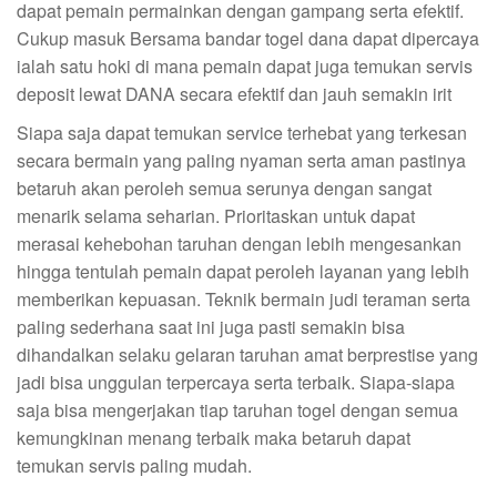
dapat pemain permainkan dengan gampang serta efektif.
Cukup masuk Bersama bandar togel dana dapat dipercaya
ialah satu hoki di mana pemain dapat juga temukan servis
deposit lewat DANA secara efektif dan jauh semakin irit
Siapa saja dapat temukan service terhebat yang terkesan
secara bermain yang paling nyaman serta aman pastinya
betaruh akan peroleh semua serunya dengan sangat
menarik selama seharian. Prioritaskan untuk dapat
merasai kehebohan taruhan dengan lebih mengesankan
hingga tentulah pemain dapat peroleh layanan yang lebih
memberikan kepuasan. Teknik bermain judi teraman serta
paling sederhana saat ini juga pasti semakin bisa
dihandalkan selaku gelaran taruhan amat berprestise yang
jadi bisa unggulan terpercaya serta terbaik. Siapa-siapa
saja bisa mengerjakan tiap taruhan togel dengan semua
kemungkinan menang terbaik maka betaruh dapat
temukan servis paling mudah.