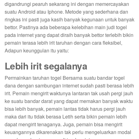
digandrungi pearuh sekarang ini dengan memercayakan
suatu Android atau Iphone. Metode yang sederhana dan
ringkas ini pasti juga kasih banyak kegunaan untuk banyak
bettor. Pastinya ada beberapa kelebihan main judi togel
pada internet yang dapat diraih banyak bettor terlebih bikin
pemain terasa lebih irit taruhan dengan cara fleksibel,
Adapun keunggulan itu yaitu:
Lebih irit segalanya
Permainkan taruhan togel Bersama suatu bandar togel
dana dengan sambungan internet sudah pasti berasa lebih
irit. Pemain mengirit waktunya lantaran tak usah pergi jauh
ke suatu bandar darat yang dapat memakan banyak waktu
bisa lebih banyak, pemain lantas tidak harus pergi jauh
maka dari itu tidak berasa Letih serta bikin pemain lebih
dapat mengirit tenaganya. Juga, pemain bisa mengirit
keuangannya dikarenakan tak perlu mengeluarkan modal