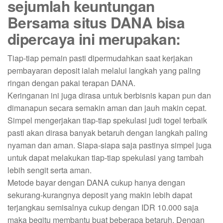
sejumlah keuntungan
Bersama situs DANA bisa
dipercaya ini merupakan:
Tiap-tiap pemain pasti dipermudahkan saat kerjakan
pembayaran deposit ialah melalui langkah yang paling
ringan dengan pakai terapan DANA.
Keringanan ini juga dirasa untuk berbisnis kapan pun dan
dimanapun secara semakin aman dan jauh makin cepat.
Simpel mengerjakan tiap-tiap spekulasi judi togel terbaik
pasti akan dirasa banyak betaruh dengan langkah paling
nyaman dan aman. Siapa-siapa saja pastinya simpel juga
untuk dapat melakukan tiap-tiap spekulasi yang tambah
lebih sengit serta aman.
Metode bayar dengan DANA cukup hanya dengan
sekurang-kurangnya deposit yang makin lebih dapat
terjangkau semisalnya cukup dengan IDR 10.000 saja
maka begitu membantu buat beberapa betaruh. Dengan