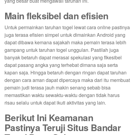
yang besar buat mengawali taruhan ini.
Main fleksibel dan efisien
Untuk permainkan taruhan togel lewat cara online pastinya
juga terasa efisien simpel untuk dimainkan Android yang
dapat dibawa kemana sajakah maka pemain terasa lebih
gampang untuk taruhan togel unggulan. Pastilah juga
banyak betaruh dapat merasai spekulasi yang flkesibel
dapat pasang angka yang terhebat dimana saja serta
kapan saja. Hingga betaruh dengan ringan dapat taruhan
dengan cara aman dapat dipercaya maka dari itu membuat
pemain judi terasa jauh makin senang sebab bisa
memastikan waktu sewaktu-waktu dengan tidak harus
risau selalu untuk dapat ikuti aktivitas yang lain.
Berikut Ini Keamanan
Pastinya Teruji Situs Bandar