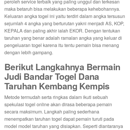
peroleh service terbaik yang paling unggul dan terkesan
maka betaruh bisa melakukan beberapa kehebohannya.
Keluaran angka togel ini yaitu terdiri dalam angka tersusun
sejumlah 4 angka yang berturutan yakni menjadi AS, KOP,
KEPALA dan paling akhir ialah EKOR. Dengan tentukan
taruhan yang benar adalah ramalan angka yang keluar di
pengeluaran togel karena itu tentu pemain bisa menang
dengan lebih gampang.
Berikut Langkahnya Bermain
Judi Bandar Togel Dana
Taruhan Kembang Kempis
Metode termudah serta ringkas dalam ikuti sebuah
spekulasi togel online akan dirasa beberapa pemain
secara maksimum. Langkah paling sederhana
menempatkan taruhan togel dapat pemain turuti pada
model model taruhan yang disiapkan. Seperti diantaranya