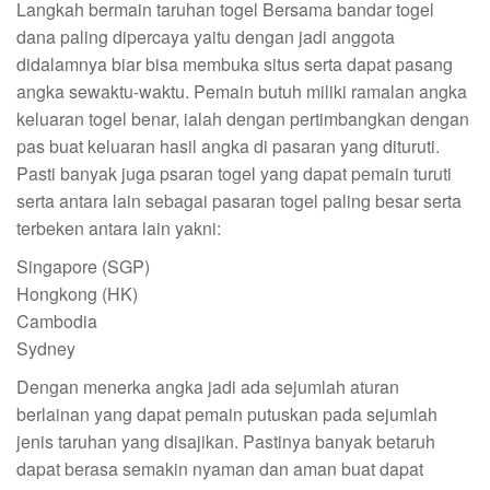
Langkah bermain taruhan togel Bersama bandar togel
dana paling dipercaya yaitu dengan jadi anggota
didalamnya biar bisa membuka situs serta dapat pasang
angka sewaktu-waktu. Pemain butuh miliki ramalan angka
keluaran togel benar, ialah dengan pertimbangkan dengan
pas buat keluaran hasil angka di pasaran yang dituruti.
Pasti banyak juga psaran togel yang dapat pemain turuti
serta antara lain sebagai pasaran togel paling besar serta
terbeken antara lain yakni:
Singapore (SGP)
Hongkong (HK)
Cambodia
Sydney
Dengan menerka angka jadi ada sejumlah aturan
berlainan yang dapat pemain putuskan pada sejumlah
jenis taruhan yang disajikan. Pastinya banyak betaruh
dapat berasa semakin nyaman dan aman buat dapat