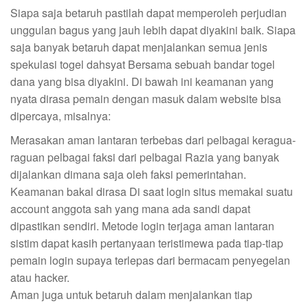
Siapa saja betaruh pastilah dapat memperoleh perjudian
unggulan bagus yang jauh lebih dapat diyakini baik. Siapa
saja banyak betaruh dapat menjalankan semua jenis
spekulasi togel dahsyat Bersama sebuah bandar togel
dana yang bisa diyakini. Di bawah ini keamanan yang
nyata dirasa pemain dengan masuk dalam website bisa
dipercaya, misalnya:
Merasakan aman lantaran terbebas dari pelbagai keragua-
raguan pelbagai faksi dari pelbagai Razia yang banyak
dijalankan dimana saja oleh faksi pemerintahan.
Keamanan bakal dirasa Di saat login situs memakai suatu
account anggota sah yang mana ada sandi dapat
dipastikan sendiri. Metode login terjaga aman lantaran
sistim dapat kasih pertanyaan teristimewa pada tiap-tiap
pemain login supaya terlepas dari bermacam penyegelan
atau hacker.
Aman juga untuk betaruh dalam menjalankan tiap