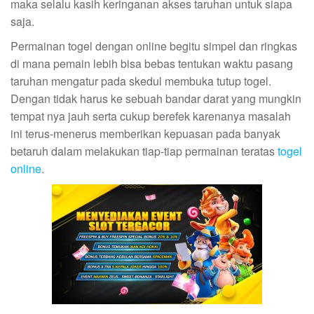
maka selalu kasih keringanan akses taruhan untuk siapa
saja.
Permainan togel dengan online begitu simpel dan ringkas
di mana pemain lebih bisa bebas tentukan waktu pasang
taruhan mengatur pada skedul membuka tutup togel.
Dengan tidak harus ke sebuah bandar darat yang mungkin
tempat nya jauh serta cukup berefek karenanya masalah
ini terus-menerus memberikan kepuasan pada banyak
betaruh dalam melakukan tiap-tiap permainan teratas
togel
online
.