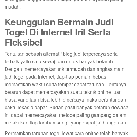
mudah.
Keunggulan Bermain Judi
Togel Di Internet Irit Serta
Fleksibel
Tentukan sebuah alternatif blog judi terpercaya serta
terbaik yaitu satu kewajiban untuk banyak betaruh.
Dengan memercayakan trik termudah dan ringkas main
judi togel pada internet, tiap-tiap pemain bebas
memastikan waktu serta tempat dapat taruhan. Tentunya
betaruh dapat memercayakan suatu teknik online luar
biasa yang jauh bisa lebih dipercaya maka peruntungan
bakal lekas didapat. Sudah pasti banyak betaruh dewasa
ini dapat memercayakan metode paling gampang dalam
melakukan tiap taruhan sengit yang dapat jaid unggulan.
Permainkan taruhan togel lewat cara online telah banyak