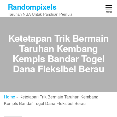
Skip
Randompixels
to
Menu
Taruhan NBA Untuk Panduan Pemula
the
content
Ketetapan Trik Bermain
Taruhan Kembang
Kempis Bandar Togel
Dana Fleksibel Berau
Home
»
Ketetapan Trik Bermain Taruhan Kembang
Kempis Bandar Togel Dana Fleksibel Berau