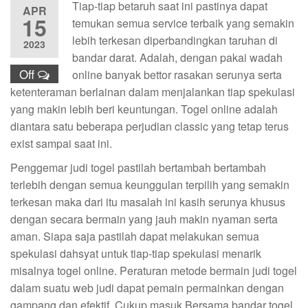
Tiap-tiap betaruh saat ini pastinya dapat
APR
15
temukan semua service terbaik yang semakin
lebih terkesan diperbandingkan taruhan di
2023
bandar darat. Adalah, dengan pakai wadah
Off
online banyak bettor rasakan serunya serta
ketenteraman berlainan dalam menjalankan tiap spekulasi
yang makin lebih beri keuntungan. Togel online adalah
diantara satu beberapa perjudian classic yang tetap terus
exist sampai saat ini.
Penggemar judi togel pastilah bertambah bertambah
terlebih dengan semua keunggulan terpilih yang semakin
terkesan maka dari itu masalah ini kasih serunya khusus
dengan secara bermain yang jauh makin nyaman serta
aman. Siapa saja pastilah dapat melakukan semua
spekulasi dahsyat untuk tiap-tiap spekulasi menarik
misalnya togel online. Peraturan metode bermain judi togel
dalam suatu web judi dapat pemain permainkan dengan
gampang dan efektif. Cukup masuk Bersama bandar togel