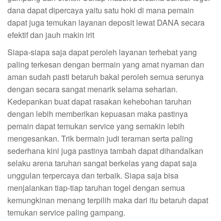
dana dapat dipercaya yaitu satu hoki di mana pemain
dapat juga temukan layanan deposit lewat DANA secara
efektif dan jauh makin irit
Siapa-siapa saja dapat peroleh layanan terhebat yang
paling terkesan dengan bermain yang amat nyaman dan
aman sudah pasti betaruh bakal peroleh semua serunya
dengan secara sangat menarik selama seharian.
Kedepankan buat dapat rasakan kehebohan taruhan
dengan lebih memberikan kepuasan maka pastinya
pemain dapat temukan service yang semakin lebih
mengesankan. Trik bermain judi teraman serta paling
sederhana kini juga pastinya tambah dapat dihandalkan
selaku arena taruhan sangat berkelas yang dapat saja
unggulan terpercaya dan terbaik. Siapa saja bisa
menjalankan tiap-tiap taruhan togel dengan semua
kemungkinan menang terpilih maka dari itu betaruh dapat
temukan service paling gampang.