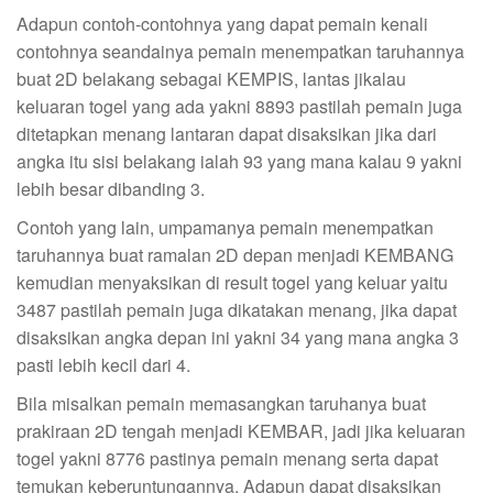
Adapun contoh-contohnya yang dapat pemain kenali
contohnya seandainya pemain menempatkan taruhannya
buat 2D belakang sebagai KEMPIS, lantas jikalau
keluaran togel yang ada yakni 8893 pastilah pemain juga
ditetapkan menang lantaran dapat disaksikan jika dari
angka itu sisi belakang ialah 93 yang mana kalau 9 yakni
lebih besar dibanding 3.
Contoh yang lain, umpamanya pemain menempatkan
taruhannya buat ramalan 2D depan menjadi KEMBANG
kemudian menyaksikan di result togel yang keluar yaitu
3487 pastilah pemain juga dikatakan menang, jika dapat
disaksikan angka depan ini yakni 34 yang mana angka 3
pasti lebih kecil dari 4.
Bila misalkan pemain memasangkan taruhanya buat
prakiraan 2D tengah menjadi KEMBAR, jadi jika keluaran
togel yakni 8776 pastinya pemain menang serta dapat
temukan keberuntungannya. Adapun dapat disaksikan