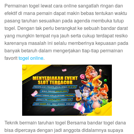
Permainan togel lewat cara online sangatlah ringan dan
efektif di mana pemain dapat makin bebas tentukan waktu
pasang taruhan sesuaikan pada agenda membuka tutup
togel. Dengan tak perlu berangkat ke sebuah bandar darat
yang mungkin tempat nya jauh serta cukup terdapat resiko
karenanya masalah ini selalu memberinya kepuasan pada
banyak betaruh dalam mengerjakan tiap-tiap permainan
favorit
togel online
.
Teknik bermain taruhan togel Bersama bandar togel dana
bisa dipercaya dengan jadi anggota didalamnya supaya