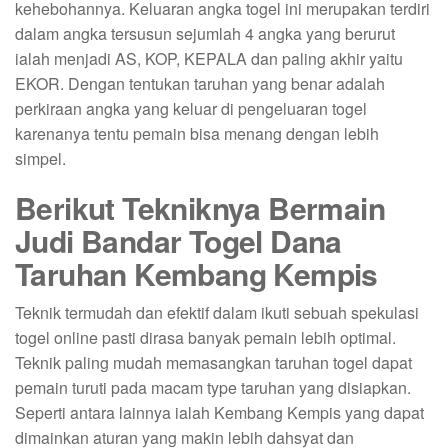
kehebohannya. Keluaran angka togel ini merupakan terdiri
dalam angka tersusun sejumlah 4 angka yang berurut
ialah menjadi AS, KOP, KEPALA dan paling akhir yaitu
EKOR. Dengan tentukan taruhan yang benar adalah
perkiraan angka yang keluar di pengeluaran togel
karenanya tentu pemain bisa menang dengan lebih
simpel.
Berikut Tekniknya Bermain
Judi Bandar Togel Dana
Taruhan Kembang Kempis
Teknik termudah dan efektif dalam ikuti sebuah spekulasi
togel online pasti dirasa banyak pemain lebih optimal.
Teknik paling mudah memasangkan taruhan togel dapat
pemain turuti pada macam type taruhan yang disiapkan.
Seperti antara lainnya ialah Kembang Kempis yang dapat
dimainkan aturan yang makin lebih dahsyat dan