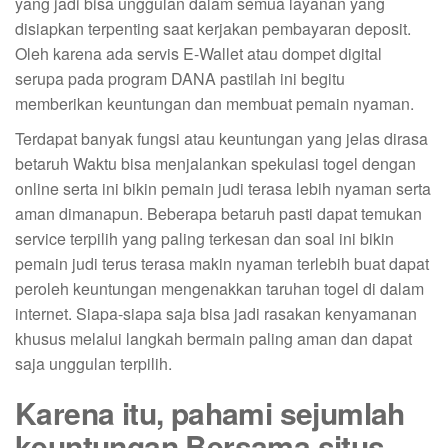
yang jadi bisa unggulan dalam semua layanan yang
disiapkan terpenting saat kerjakan pembayaran deposit.
Oleh karena ada servis E-Wallet atau dompet digital
serupa pada program DANA pastilah ini begitu
memberikan keuntungan dan membuat pemain nyaman.
Terdapat banyak fungsi atau keuntungan yang jelas dirasa
betaruh Waktu bisa menjalankan spekulasi togel dengan
online serta ini bikin pemain judi terasa lebih nyaman serta
aman dimanapun. Beberapa betaruh pasti dapat temukan
service terpilih yang paling terkesan dan soal ini bikin
pemain judi terus terasa makin nyaman terlebih buat dapat
peroleh keuntungan mengenakkan taruhan togel di dalam
internet. Siapa-siapa saja bisa jadi rasakan kenyamanan
khusus melalui langkah bermain paling aman dan dapat
saja unggulan terpilih.
Karena itu, pahami sejumlah
keuntungan Bersama situs