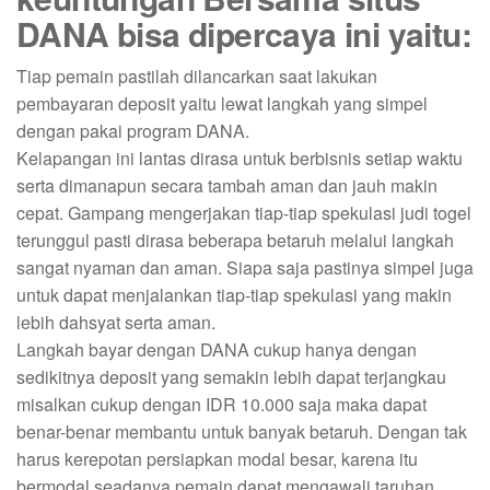
DANA bisa dipercaya ini yaitu:
Tiap pemain pastilah dilancarkan saat lakukan
pembayaran deposit yaitu lewat langkah yang simpel
dengan pakai program DANA.
Kelapangan ini lantas dirasa untuk berbisnis setiap waktu
serta dimanapun secara tambah aman dan jauh makin
cepat. Gampang mengerjakan tiap-tiap spekulasi judi togel
terunggul pasti dirasa beberapa betaruh melalui langkah
sangat nyaman dan aman. Siapa saja pastinya simpel juga
untuk dapat menjalankan tiap-tiap spekulasi yang makin
lebih dahsyat serta aman.
Langkah bayar dengan DANA cukup hanya dengan
sedikitnya deposit yang semakin lebih dapat terjangkau
misalkan cukup dengan IDR 10.000 saja maka dapat
benar-benar membantu untuk banyak betaruh. Dengan tak
harus kerepotan persiapkan modal besar, karena itu
bermodal seadanya pemain dapat mengawali taruhan