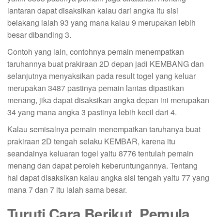
lantaran dapat disaksikan kalau dari angka itu sisi
belakang ialah 93 yang mana kalau 9 merupakan lebih
besar dibanding 3.
Contoh yang lain, contohnya pemain menempatkan
taruhannya buat prakiraan 2D depan jadi KEMBANG dan
selanjutnya menyaksikan pada result togel yang keluar
merupakan 3487 pastinya pemain lantas dipastikan
menang, jika dapat disaksikan angka depan ini merupakan
34 yang mana angka 3 pastinya lebih kecil dari 4.
Kalau semisalnya pemain menempatkan taruhanya buat
prakiraan 2D tengah selaku KEMBAR, karena itu
seandainya keluaran togel yaitu 8776 tentulah pemain
menang dan dapat peroleh keberuntungannya. Tentang
hal dapat disaksikan kalau angka sisi tengah yaitu 77 yang
mana 7 dan 7 itu ialah sama besar.
Turuti Cara Berikut, Pemula