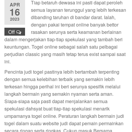
Tiap betaruh dewasa ini pasti dapat peroleh
APR
16
semua layanan terunggul yang lebih terkesan
dibanding taruhan di bandar darat. Ialah,
2023
dengan pakai tempat online banyak bettor
Off
rasakan serunya serta keamanan berlainan
dalam mengerjakan tiap-tiap spekulasi yang tambah beri
keuntungan. Togel online sebagai salah satu pelbagai
perjudian classic yang masih tetap terus exist sampai saat
ini.
Pencinta judi togel pastinya lebih bertambah terpenting
dengan semua kelebihan terbaik yang semakin lebih
terkesan hingga perihal ini beri serunya spesifik melalui
langkah bermain yang semakin nyaman serta aman.
Siapa-siapa saja pasti dapat menjalankan semua
spekulasi dahsyat buat tiap-tiap spekulasi menarik
umpamanya togel online. Peraturan langkah bermain judi
togel dalam suatu website judi dapat pemain permainkan
secara ringan serta ringkas. Cukup masuk Bersama