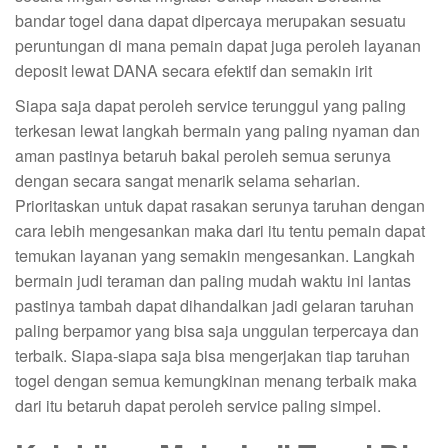
bandar togel dana dapat dipercaya merupakan sesuatu
peruntungan di mana pemain dapat juga peroleh layanan
deposit lewat DANA secara efektif dan semakin irit
Siapa saja dapat peroleh service terunggul yang paling
terkesan lewat langkah bermain yang paling nyaman dan
aman pastinya betaruh bakal peroleh semua serunya
dengan secara sangat menarik selama seharian.
Prioritaskan untuk dapat rasakan serunya taruhan dengan
cara lebih mengesankan maka dari itu tentu pemain dapat
temukan layanan yang semakin mengesankan. Langkah
bermain judi teraman dan paling mudah waktu ini lantas
pastinya tambah dapat dihandalkan jadi gelaran taruhan
paling berpamor yang bisa saja unggulan terpercaya dan
terbaik. Siapa-siapa saja bisa mengerjakan tiap taruhan
togel dengan semua kemungkinan menang terbaik maka
dari itu betaruh dapat peroleh service paling simpel.