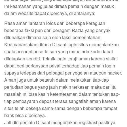
ini keamanan yang jelas dirasa pemain dengan masuk
dalam website dapat dipercaya, di antaranya:
Rasa aman lantaran lolos dari beberapa keraguan
beberapa faksi pun dari beragam Razia yang banyak
ditunaikan dimana saja oleh faksi pemerintahan.
Keamanan akan dirasa Di saat login situs memanfaatkan
suatu account peserta sah yang mana ada kode dapat
ditetapkan sendiri. Teknik login teruji aman karena sistim
dapat beri pertanyaan privat terhadap tiap pemain login
supaya terlepas dari pelbagai penyegelan ataupun hacker.
Aman juga untuk betaruh dalam melakukan tiap-tiap
perjudian bagus yang jauh makin terkesan maka dari itu
masalah ini bisa kasih ketenteraman dalam tentukan tiap-
tiap pembayaran deposit terasa sangatlah aman karena
situs telah bekerja sama-sama dengan beberapa tempat
bank bisa dipercaya.
Jati diri pemain Di saat mengerjakan registrasi pastinya