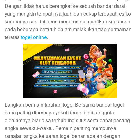
Dengan tidak harus berangkat ke sebuah bandar darat
yang mungkin tempat nya jauh dan cukup terdapat resiko
karenanya soal ini terus-menerus memberikan kepuasan
pada beberapa betaruh dalam melakukan tiap permainan
teratas
togel online
.
Langkah bermain taruhan togel Bersama bandar togel
dana paling dipercaya yakni dengan jadi anggota
didalamnya biar bisa terhubung situs serta dapat pasang
angka sewaktu-waktu. Pemain penting mempunyai
ramalan angka keluaran togel benar, adalah dengan