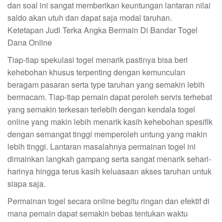
dan soal ini sangat memberikan keuntungan lantaran nilai
saldo akan utuh dan dapat saja modal taruhan.
Ketetapan Judi Terka Angka Bermain Di Bandar Togel
Dana Online
Tiap-tiap spekulasi togel menarik pastinya bisa beri
kehebohan khusus terpenting dengan kemunculan
beragam pasaran serta type taruhan yang semakin lebih
bermacam. Tiap-tiap pemain dapat peroleh servis terhebat
yang semakin terkesan terlebih dengan kendala togel
online yang makin lebih menarik kasih kehebohan spesifik
dengan semangat tinggi memperoleh untung yang makin
lebih tinggi. Lantaran masalahnya permainan togel ini
dimainkan langkah gampang serta sangat menarik sehari-
harinya hingga terus kasih keluasaan akses taruhan untuk
siapa saja.
Permainan togel secara online begitu ringan dan efektif di
mana pemain dapat semakin bebas tentukan waktu