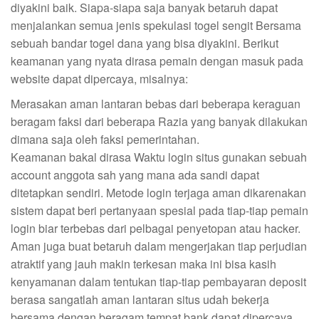
diyakini baik. Siapa-siapa saja banyak betaruh dapat
menjalankan semua jenis spekulasi togel sengit Bersama
sebuah bandar togel dana yang bisa diyakini. Berikut
keamanan yang nyata dirasa pemain dengan masuk pada
website dapat dipercaya, misalnya:
Merasakan aman lantaran bebas dari beberapa keraguan
beragam faksi dari beberapa Razia yang banyak dilakukan
dimana saja oleh faksi pemerintahan.
Keamanan bakal dirasa Waktu login situs gunakan sebuah
account anggota sah yang mana ada sandi dapat
ditetapkan sendiri. Metode login terjaga aman dikarenakan
sistem dapat beri pertanyaan spesial pada tiap-tiap pemain
login biar terbebas dari pelbagai penyetopan atau hacker.
Aman juga buat betaruh dalam mengerjakan tiap perjudian
atraktif yang jauh makin terkesan maka ini bisa kasih
kenyamanan dalam tentukan tiap-tiap pembayaran deposit
berasa sangatlah aman lantaran situs udah bekerja
bersama dengan beragam tempat bank dapat dipercaya.