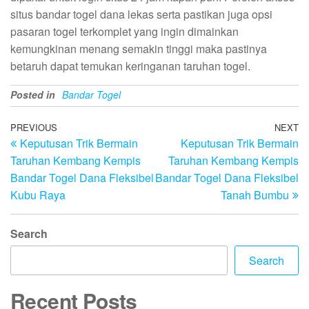
situs bandar togel dana lekas serta pastikan juga opsi
pasaran togel terkomplet yang ingin dimainkan
kemungkinan menang semakin tinggi maka pastinya
betaruh dapat temukan keringanan taruhan togel.
Posted in
Bandar Togel
Post
Previous
PREVIOUS
NEXT
N
Keputusan Trik Bermain
Keputusan Trik Bermain
Post
Po
navigation
Taruhan Kembang Kempis
Taruhan Kembang Kempis
Bandar Togel Dana Fleksibel
Bandar Togel Dana Fleksibel
Kubu Raya
Tanah Bumbu
Search
Search
Recent Posts