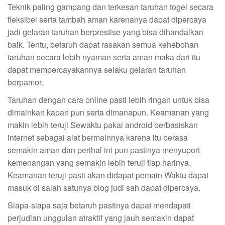
Teknik paling gampang dan terkesan taruhan togel secara
fleksibel serta tambah aman karenanya dapat dipercaya
jadi gelaran taruhan berprestise yang bisa dihandalkan
baik. Tentu, betaruh dapat rasakan semua kehebohan
taruhan secara lebih nyaman serta aman maka dari itu
dapat mempercayakannya selaku gelaran taruhan
berpamor.
Taruhan dengan cara online pasti lebih ringan untuk bisa
dimainkan kapan pun serta dimanapun. Keamanan yang
makin lebih teruji Sewaktu pakai android berbasiskan
internet sebagai alat bermainnya karena itu berasa
semakin aman dan perihal ini pun pastinya menyuport
kemenangan yang semakin lebih teruji tiap harinya.
Keamanan teruji pasti akan didapat pemain Waktu dapat
masuk di salah satunya blog judi sah dapat dipercaya.
Siapa-siapa saja betaruh pastinya dapat mendapati
perjudian unggulan atraktif yang jauh semakin dapat