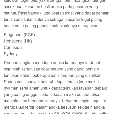
keluaran togel pas, yakni dengan pertimbangkan dengan
cocok buat keluaran hasil angka pada pasaran yang
dituruti. Pasti banyak juga psaran togel yang dapat pemain
turuti serta salah satunya sebagai pasaran togel paling
besar serta paling populer salah satunya merupakan:
Singapore (SGP)
Hongkong (HK)
Cambodia
Sydney
Dengan langkah menduga angka karenanya terdapat
sejumlah keputusan tidak serupa yang dapat pemain
tentukan dalam beberapa jenis taruhan yang disajikan.
Sudah pasti banyak betaruh dapat terasa jauh makin
nyaman serta aman untuk dapat temukan layanan terbaik
yang paling unggul serta terkesan maka betaruh bisa
menjalankan beragam serunya. Keluaran angka togel ini
merupakan terdiri dalam angka tersusun sekitar 4 angka
yang berurut adalah selaku AS, KOP, KEPALA serta paling