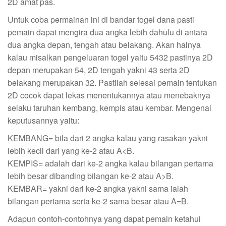
2D amat pas.
Untuk coba permainan ini di bandar togel dana pasti
pemain dapat mengira dua angka lebih dahulu di antara
dua angka depan, tengah atau belakang. Akan halnya
kalau misalkan pengeluaran togel yaitu 5432 pastinya 2D
depan merupakan 54, 2D tengah yakni 43 serta 2D
belakang merupakan 32. Pastilah selesai pemain tentukan
2D cocok dapat lekas menentukannya atau menebaknya
selaku taruhan kembang, kempis atau kembar. Mengenai
keputusannya yaitu:
KEMBANG= bila dari 2 angka kalau yang rasakan yakni
lebih kecil dari yang ke-2 atau A<B.
KEMPIS= adalah dari ke-2 angka kalau bilangan pertama
lebih besar dibanding bilangan ke-2 atau A>B.
KEMBAR= yakni dari ke-2 angka yakni sama ialah
bilangan pertama serta ke-2 sama besar atau A=B.
Adapun contoh-contohnya yang dapat pemain ketahui