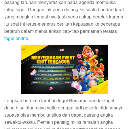
pasang taruhan menyerasikan pada agenda membuka
tutup togel. Dengan tak perlu datang ke suatu bandar darat
yang mungkin tempat nya jauh serta cukup berefek karena
itu soal ini terus-menerus berikan kepuasan ke beberapa
betaruh dalam menjalankan tiap-tiap permainan teratas
togel online
.
Langkah bermain taruhan togel Bersama bandar togel
dana bisa dipercaya yaitu dengan jadi peserta didalamnya
supaya bisa membuka situs dan dapat pasang angka
sewaktu-waktu. Pemain penting miliki ramalan angka