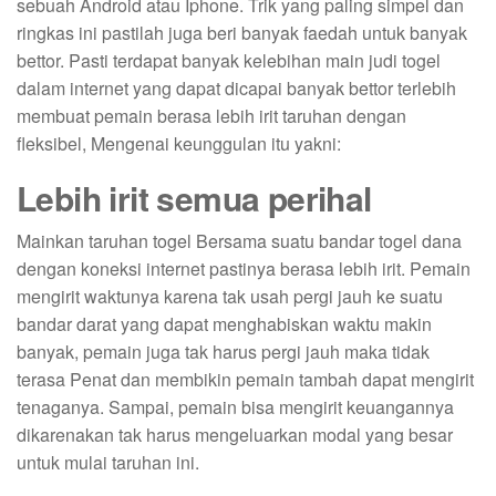
sebuah Android atau Iphone. Trik yang paling simpel dan
ringkas ini pastilah juga beri banyak faedah untuk banyak
bettor. Pasti terdapat banyak kelebihan main judi togel
dalam internet yang dapat dicapai banyak bettor terlebih
membuat pemain berasa lebih irit taruhan dengan
fleksibel, Mengenai keunggulan itu yakni:
Lebih irit semua perihal
Mainkan taruhan togel Bersama suatu bandar togel dana
dengan koneksi internet pastinya berasa lebih irit. Pemain
mengirit waktunya karena tak usah pergi jauh ke suatu
bandar darat yang dapat menghabiskan waktu makin
banyak, pemain juga tak harus pergi jauh maka tidak
terasa Penat dan membikin pemain tambah dapat mengirit
tenaganya. Sampai, pemain bisa mengirit keuangannya
dikarenakan tak harus mengeluarkan modal yang besar
untuk mulai taruhan ini.