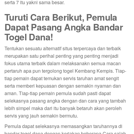
serta 7 itu yakni sama besar.
Turuti Cara Berikut, Pemula
Dapat Pasang Angka Bandar
Togel Dana!
Tentukan sesuatu alternatif situs terpercaya dan terbaik
merupakan satu perihal penting yang penting menjadi
fokus utama terbaik dalam melaksanakn semua macan
pertaruh apa pun tergolong togel Kembang Kempis. Tiap-
tiap pemain dapat temukan servis taruhan amat sengit
serta memberi kepuasan dengan semakin nyaman dan
aman. Tiap-tiap pemain pemula sudah pasti dapat
selekasnya pasang angka dengan dan cara yang tambah
lebih simpel maka dari itu banyak betaruh akan peroleh
servis yang jauh semakin bermutu.
Pemula dapat selekasnya memasangkan taruhannya di
bandar togel dana dengan kerjakan beberapa Cara salah