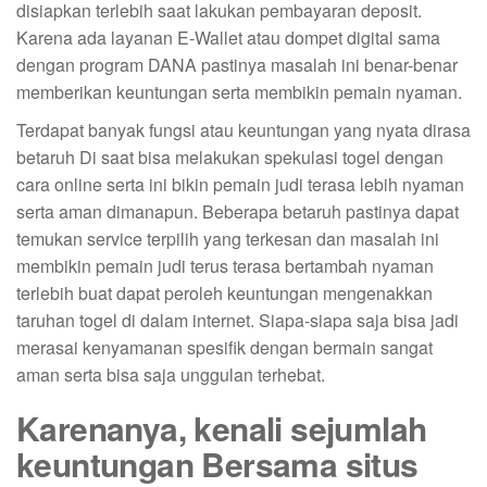
disiapkan terlebih saat lakukan pembayaran deposit.
Karena ada layanan E-Wallet atau dompet digital sama
dengan program DANA pastinya masalah ini benar-benar
memberikan keuntungan serta membikin pemain nyaman.
Terdapat banyak fungsi atau keuntungan yang nyata dirasa
betaruh Di saat bisa melakukan spekulasi togel dengan
cara online serta ini bikin pemain judi terasa lebih nyaman
serta aman dimanapun. Beberapa betaruh pastinya dapat
temukan service terpilih yang terkesan dan masalah ini
membikin pemain judi terus terasa bertambah nyaman
terlebih buat dapat peroleh keuntungan mengenakkan
taruhan togel di dalam internet. Siapa-siapa saja bisa jadi
merasai kenyamanan spesifik dengan bermain sangat
aman serta bisa saja unggulan terhebat.
Karenanya, kenali sejumlah
keuntungan Bersama situs