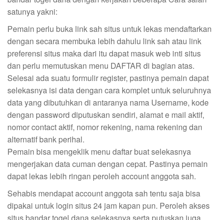
satunya yakni:
Pemain perlu buka link sah situs untuk lekas mendaftarkan
dengan secara membuka lebih dahulu link sah atau link
preferensi situs maka dari itu dapat masuk web inti situs
dan perlu memutuskan menu DAFTAR di bagian atas.
Selesai ada suatu formulir register, pastinya pemain dapat
selekasnya isi data dengan cara komplet untuk seluruhnya
data yang dibutuhkan di antaranya nama Username, kode
dengan password diputuskan sendiri, alamat e mail aktif,
nomor contact aktif, nomor rekening, nama rekening dan
alternatif bank perihal.
Pemain bisa mengeklik menu daftar buat selekasnya
mengerjakan data cuman dengan cepat. Pastinya pemain
dapat lekas lebih ringan peroleh account anggota sah.
Sehabis mendapat account anggota sah tentu saja bisa
dipakai untuk login situs 24 jam kapan pun. Peroleh akses
situs bandar togel dana selekasnya serta putuskan juga