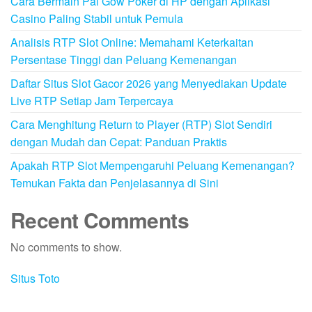
Cara Bermain Pai Gow Poker di HP dengan Aplikasi
Casino Paling Stabil untuk Pemula
Analisis RTP Slot Online: Memahami Keterkaitan
Persentase Tinggi dan Peluang Kemenangan
Daftar Situs Slot Gacor 2026 yang Menyediakan Update
Live RTP Setiap Jam Terpercaya
Cara Menghitung Return to Player (RTP) Slot Sendiri
dengan Mudah dan Cepat: Panduan Praktis
Apakah RTP Slot Mempengaruhi Peluang Kemenangan?
Temukan Fakta dan Penjelasannya di Sini
Recent Comments
No comments to show.
Situs Toto