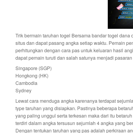
Trik bermain taruhan togel Bersama bandar togel dana 
situs dan dapat pasang angka setiap waktu. Pemain pe
perhitungkan dengan cara pas untuk keluaran hasil ang
dapat pemain turuti dan salah satunya menjadi pasaran t
Singapore (SGP)
Hongkong (HK)
Cambodia
Sydney
Lewat cara menduga angka karenanya terdapat sejumla
type taruhan yang disiapkan. Pastinya beberapa betaruh
yang paling unggul serta terkesan maka dari itu betar
terdiri dalam angka tersusun sejumlah 4 angka yang b
Dengan tentukan taruhan yang pas adalah perkiraan ang