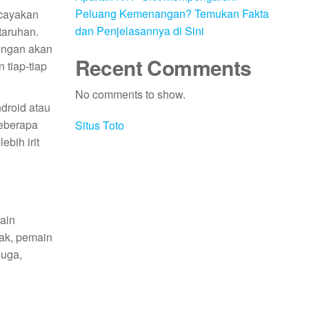
Peluang Kemenangan? Temukan Fakta
rcayakan
dan Penjelasannya di Sini
taruhan.
tungan akan
Recent Comments
 tiap-tiap
No comments to show.
droid atau
beberapa
Situs Toto
bih irit
main
yak, pemain
juga,