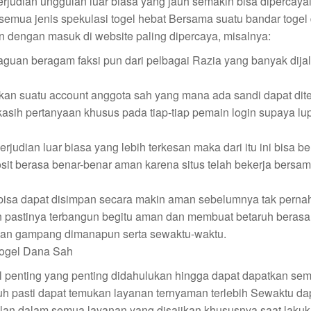
rjudian unggulan luar biasa yang jauh semakin bisa dipercayai
semua jenis spekulasi togel hebat Bersama suatu bandar togel
n dengan masuk di website paling dipercaya, misalnya:
aguan beragam faksi pun dari pelbagai Razia yang banyak dija
kan suatu account anggota sah yang mana ada sandi dapat dit
 kasih pertanyaan khusus pada tiap-tiap pemain login supaya lup
judian luar biasa yang lebih terkesan maka dari itu ini bisa be
it berasa benar-benar aman karena situs telah bekerja bersa
h bisa dapat disimpan secara makin aman sebelumnya tak perna
in pastinya terbangun begitu aman dan membuat betaruh berasa
gan gampang dimanapun serta sewaktu-waktu.
Togel Dana Sah
al penting yang penting didahulukan hingga dapat dapatkan se
uh pasti dapat temukan layanan ternyaman terlebih Sewaktu d
ulan dalam semua layanan yang disajikan khususnya saat laku