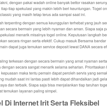
Yakni, dengan pakai wadah online banyak bettor rasakan serun
ap-tiap spekulasi yang makin lebih beri keuntungan. Togel on
lassic yang masih tetap terus ada sampai saat ini.
mbah terpenting dengan semua keunggulan terhebat yang jauh s
gan secara bermain yang lebih nyaman dan aman. Siapa saja pa
pekulasi menarik misalnya togel online. Keputusan langkah be
nkan secara ringan serta efektif. Cukup masuk Bersama bandar
ain dapat juga temukan service deposit lewat DANA secara efe
paling terkesan dengan secara bermain yang amat nyaman sert
dengan secara sangat menarik selama seharian. Prioritaskan 
 kepuasan maka tentu pemain dapat peroleh servis yang sema
 mudah saat ini lantas pasti lebih dapat dihandalkan jadi gel
aya dan terbaik. Siapa saja bisa menjalankan tiap taruhan tog
 temukan layanan paling simpel.
Di Internet Irit Serta Fleksibel