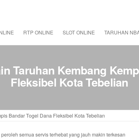
NLINE
RTP ONLINE
SLOT ONLINE
TARUHAN NB
ain Taruhan Kembang Kemp
Fleksibel Kota Tebelian
is Bandar Togel Dana Fleksibel Kota Tebelian
t peroleh semua servis terhebat yang jauh makin terkesan