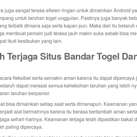
ya juga sangat terasa efisien ringan untuk dimainkan Android y
pang untuk taruhan togel unggulan. Pastinya juga banyak bet
ang terbaik dimana saja serta kapan pun. Maka dari itu betaruh
gga membuat pemain judi terasa jauh makin suka sebab bisa m
at ikuti kesibukan yang lain.
ah Terjaga Situs Bandar Togel Da
cara fleksibel serta semakin aman karena itu dapat dipercaya 
u, betaruh dapat merasai semua kehebohan taruhan yang lebih 
aran taruhan berpamor.
buat bisa dimainkan setiap saat serta dimanapun. Keamanan ya
 menjadi alat bermainnya karena itu berasa bertambah aman serta 
aga sehari-harinya. Keamanan terjaga telah dipastikan bakal d
ah paling dipercaya.