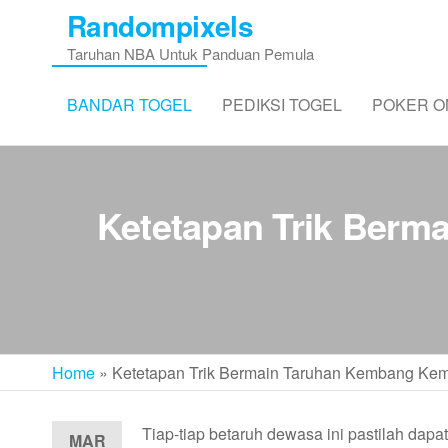
Skip
Randompixels
to
Taruhan NBA Untuk Panduan Pemula
the
content
BANDAR TOGEL
PEDIKSI TOGEL
POKER O
Ketetapan Trik Berm
Home
»
Ketetapan Trik Bermain Taruhan Kembang Kemp
Tiap-tiap betaruh dewasa ini pastilah dapa
MAR