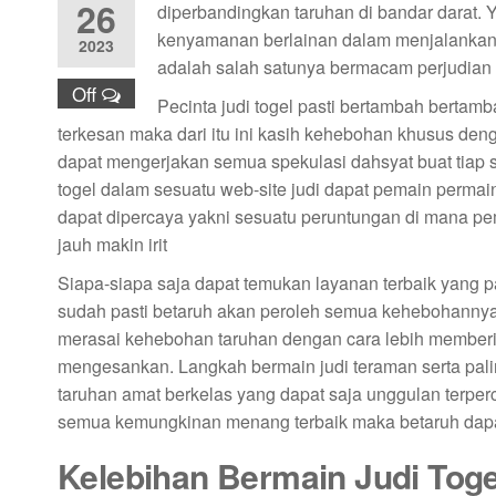
26
diperbandingkan taruhan di bandar darat. 
kenyamanan berlainan dalam menjalankan ti
2023
adalah salah satunya bermacam perjudian c
Off
Pecinta judi togel pasti bertambah berta
terkesan maka dari itu ini kasih kehebohan khusus den
dapat mengerjakan semua spekulasi dahsyat buat tiap s
togel dalam sesuatu web-site judi dapat pemain permai
dapat dipercaya yakni sesuatu peruntungan di mana pem
jauh makin irit
Siapa-siapa saja dapat temukan layanan terbaik yang 
sudah pasti betaruh akan peroleh semua kehebohannya 
merasai kehebohan taruhan dengan cara lebih memberi
mengesankan. Langkah bermain judi teraman serta paling
taruhan amat berkelas yang dapat saja unggulan terperc
semua kemungkinan menang terbaik maka betaruh dapat
Kelebihan Bermain Judi Togel 