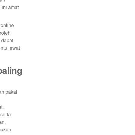
 ini amat
 online
roleh
 dapat
ntu lewat
paling
an pakai
t.
serta
an.
cukup