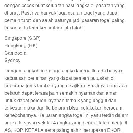
dengan cocok buat keluaran hasil angka di pasaran yang
dituruti. Pastinya banyak juga psaran togel yang dapat
pemain turuti dan salah satunya jadi pasaran togel paling
besar serta terbeken antara lain ialah:
Singapore (SGP)
Hongkong (HK)
Cambodia
Sydney
Dengan langkah menduga angka karena itu ada banyak
keputusan berlainan yang dapat pemain putuskan di
beberapa jenis taruhan yang disajikan. Pastinya beberapa
betaruh dapat terasa jauh semakin nyaman dan aman
untuk dapat peroleh layanan terbaik yang unggul dan
terkesan maka dari itu betaruh bisa melakukan beragam
kehebohannya. Keluaran angka togel ini yaitu terdiri dalam
angka tersusun sekitar 4 angka yang berurut ialah menjadi
AS, KOP, KEPALA serta paling akhir merupakan EKOR.