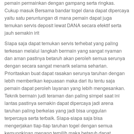
pemain permainkan dengan gampang serta ringkas.
Cukup masuk Bersama bandar togel dana dapat dipercaya
yaitu satu peruntungan di mana pemain dapat juga
temukan servis deposit lewat DANA secara efektif serta
jauh semakin irit
Siapa saja dapat temukan servis terhebat yang paling
terkesan melalui langkah bermain yang sangat nyaman
dan aman pastinya betaruh akan peroleh semua serunya
dengan secara sangat menarik selama seharian.
Prioritaskan buat dapat rasakan serunya taruhan dengan
lebih memberikan kepuasan maka dari itu tentu saja
pemain dapat peroleh layanan yang lebih mengesankan.
Teknik bermain judi teraman dan paling simpel saat ini
lantas pastinya semakin dapat dipercaya jadi arena
taruhan paling berkelas yang jadi bisa unggulan
terpercaya serta terbaik. Siapa-siapa saja bisa
mengerjakan tiap-tiap taruhan togel dengan semua
kemungkinan menang terpilih maka betaruh dapat