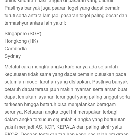
untuk keluaran hasil angka di pasaran yang dituruti.
Pastinya banyak juga psaran togel yang dapat pemain
turuti serta antara lain jadi pasaran togel paling besar dan
termashyur antara lain yakni:
Singapore (SGP)
Hongkong (HK)
Cambodia
Sydney
Melalui cara mengira angka karenanya ada sejumlah
keputusan tidak sama yang dapat pemain putuskan pada
sejumlah model taruhan yang disiapkan. Pastinya banyak
betaruh dapat terasa jauh makin nyaman serta aman buat
dapat temukan layanan terunggul yang paling unggul serta
terkesan hingga betaruh bisa menjalankan beragam
serunya. Keluaran angka togel ini merupakan terbagi
dalam angka tersusun sejumlah 4 angka yang berturutan
yakni menjadi AS, KOP, KEPALA dan paling akhir yaitu
EKOR. Dengan tentukan taruhan yang pas ialah prakiraan