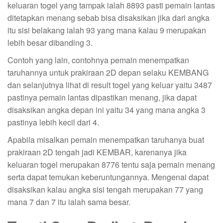
keluaran togel yang tampak ialah 8893 pasti pemain lantas
ditetapkan menang sebab bisa disaksikan jika dari angka
itu sisi belakang ialah 93 yang mana kalau 9 merupakan
lebih besar dibanding 3.
Contoh yang lain, contohnya pemain menempatkan
taruhannya untuk prakiraan 2D depan selaku KEMBANG
dan selanjutnya lihat di result togel yang keluar yaitu 3487
pastinya pemain lantas dipastikan menang, jika dapat
disaksikan angka depan ini yaitu 34 yang mana angka 3
pastinya lebih kecil dari 4.
Apabila misalkan pemain menempatkan taruhanya buat
prakiraan 2D tengah jadi KEMBAR, karenanya jika
keluaran togel merupakan 8776 tentu saja pemain menang
serta dapat temukan keberuntungannya. Mengenai dapat
disaksikan kalau angka sisi tengah merupakan 77 yang
mana 7 dan 7 itu ialah sama besar.