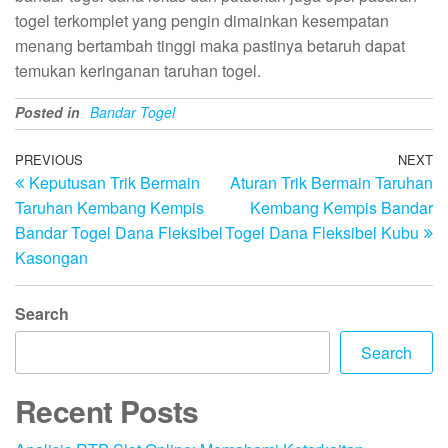
togel terkomplet yang pengin dimainkan kesempatan
menang bertambah tinggi maka pastinya betaruh dapat
temukan keringanan taruhan togel.
Posted in
Bandar Togel
Post
Previous
PREVIOUS
NEXT
N
Keputusan Trik Bermain
Aturan Trik Bermain Taruhan
Post
Po
navigation
Taruhan Kembang Kempis
Kembang Kempis Bandar
Bandar Togel Dana Fleksibel
Togel Dana Fleksibel Kubu
Kasongan
Search
Search
Recent Posts