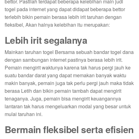
bettor. Pastilah terdapat beberapa kelebihan main judi
togel pada internet yang dapat didapat beberapa bettor
terlebih bikin pemain berasa lebih irit taruhan dengan
fleksibel, Akan halnya kelebihan itu merupakan:
Lebih irit segalanya
Mainkan taruhan togel Bersama sebuah bandar togel dana
dengan sambungan internet pastinya berasa lebih irit.
Pemain mengirit waktunya karena tak harus pergi jauh ke
suatu bandar darat yang dapat memakan banyak waktu
makin banyak, pemain juga tak perlu pergi jauh maka tidak
berasa Letih dan bikin pemain tambah dapat mengirit
tenaganya. Juga, pemain bisa mengirit keuangannya
lantaran tak harus mengeluarkan modal yang besar untuk
mulai taruhan ini.
Bermain fleksibel serta efisien