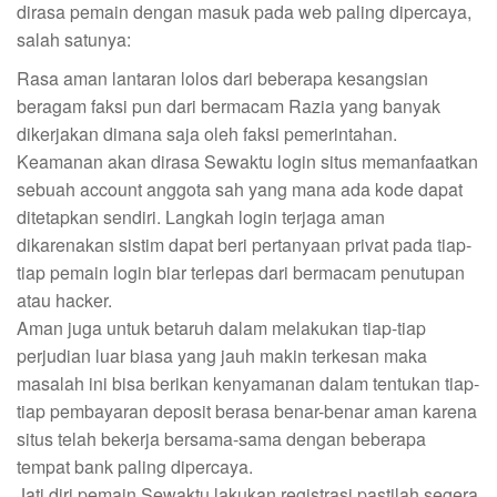
dirasa pemain dengan masuk pada web paling dipercaya,
salah satunya:
Rasa aman lantaran lolos dari beberapa kesangsian
beragam faksi pun dari bermacam Razia yang banyak
dikerjakan dimana saja oleh faksi pemerintahan.
Keamanan akan dirasa Sewaktu login situs memanfaatkan
sebuah account anggota sah yang mana ada kode dapat
ditetapkan sendiri. Langkah login terjaga aman
dikarenakan sistim dapat beri pertanyaan privat pada tiap-
tiap pemain login biar terlepas dari bermacam penutupan
atau hacker.
Aman juga untuk betaruh dalam melakukan tiap-tiap
perjudian luar biasa yang jauh makin terkesan maka
masalah ini bisa berikan kenyamanan dalam tentukan tiap-
tiap pembayaran deposit berasa benar-benar aman karena
situs telah bekerja bersama-sama dengan beberapa
tempat bank paling dipercaya.
Jati diri pemain Sewaktu lakukan registrasi pastilah segera