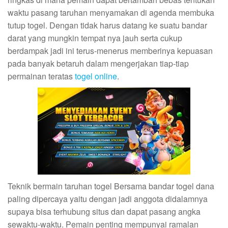
waktu pasang taruhan menyamakan di agenda membuka
tutup togel. Dengan tidak harus datang ke suatu bandar
darat yang mungkin tempat nya jauh serta cukup
berdampak jadi ini terus-menerus memberinya kepuasan
pada banyak betaruh dalam mengerjakan tiap-tiap
permainan teratas
togel online
.
Teknik bermain taruhan togel Bersama bandar togel dana
paling dipercaya yaitu dengan jadi anggota didalamnya
supaya bisa terhubung situs dan dapat pasang angka
sewaktu-waktu. Pemain penting mempunyai ramalan