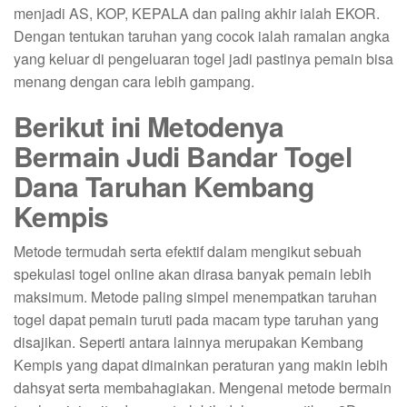
menjadi AS, KOP, KEPALA dan paling akhir ialah EKOR.
Dengan tentukan taruhan yang cocok ialah ramalan angka
yang keluar di pengeluaran togel jadi pastinya pemain bisa
menang dengan cara lebih gampang.
Berikut ini Metodenya
Bermain Judi Bandar Togel
Dana Taruhan Kembang
Kempis
Metode termudah serta efektif dalam mengikut sebuah
spekulasi togel online akan dirasa banyak pemain lebih
maksimum. Metode paling simpel menempatkan taruhan
togel dapat pemain turuti pada macam type taruhan yang
disajikan. Seperti antara lainnya merupakan Kembang
Kempis yang dapat dimainkan peraturan yang makin lebih
dahsyat serta membahagiakan. Mengenai metode bermain