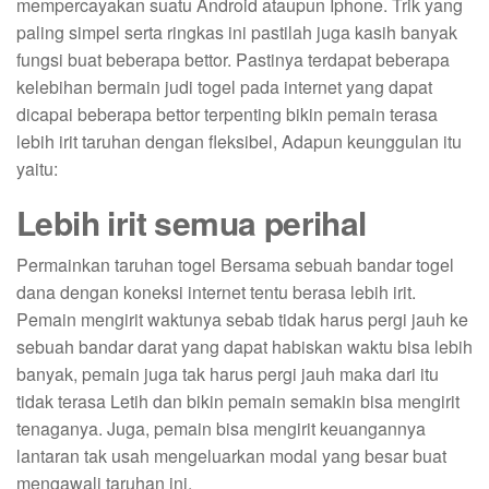
mempercayakan suatu Android ataupun Iphone. Trik yang
paling simpel serta ringkas ini pastilah juga kasih banyak
fungsi buat beberapa bettor. Pastinya terdapat beberapa
kelebihan bermain judi togel pada internet yang dapat
dicapai beberapa bettor terpenting bikin pemain terasa
lebih irit taruhan dengan fleksibel, Adapun keunggulan itu
yaitu:
Lebih irit semua perihal
Permainkan taruhan togel Bersama sebuah bandar togel
dana dengan koneksi internet tentu berasa lebih irit.
Pemain mengirit waktunya sebab tidak harus pergi jauh ke
sebuah bandar darat yang dapat habiskan waktu bisa lebih
banyak, pemain juga tak harus pergi jauh maka dari itu
tidak terasa Letih dan bikin pemain semakin bisa mengirit
tenaganya. Juga, pemain bisa mengirit keuangannya
lantaran tak usah mengeluarkan modal yang besar buat
mengawali taruhan ini.