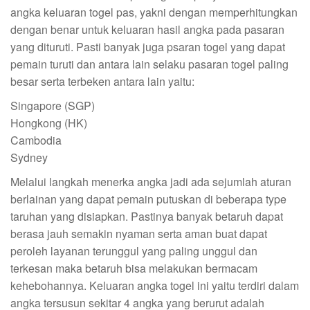
angka keluaran togel pas, yakni dengan memperhitungkan
dengan benar untuk keluaran hasil angka pada pasaran
yang dituruti. Pasti banyak juga psaran togel yang dapat
pemain turuti dan antara lain selaku pasaran togel paling
besar serta terbeken antara lain yaitu:
Singapore (SGP)
Hongkong (HK)
Cambodia
Sydney
Melalui langkah menerka angka jadi ada sejumlah aturan
berlainan yang dapat pemain putuskan di beberapa type
taruhan yang disiapkan. Pastinya banyak betaruh dapat
berasa jauh semakin nyaman serta aman buat dapat
peroleh layanan terunggul yang paling unggul dan
terkesan maka betaruh bisa melakukan bermacam
kehebohannya. Keluaran angka togel ini yaitu terdiri dalam
angka tersusun sekitar 4 angka yang berurut adalah