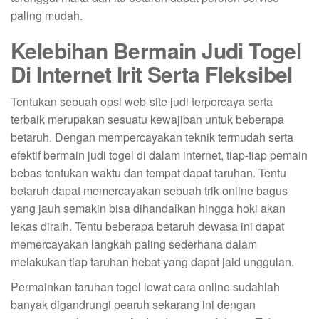
paling mudah.
Kelebihan Bermain Judi Togel
Di Internet Irit Serta Fleksibel
Tentukan sebuah opsi web-site judi terpercaya serta
terbaik merupakan sesuatu kewajiban untuk beberapa
betaruh. Dengan mempercayakan teknik termudah serta
efektif bermain judi togel di dalam internet, tiap-tiap pemain
bebas tentukan waktu dan tempat dapat taruhan. Tentu
betaruh dapat memercayakan sebuah trik online bagus
yang jauh semakin bisa dihandalkan hingga hoki akan
lekas diraih. Tentu beberapa betaruh dewasa ini dapat
memercayakan langkah paling sederhana dalam
melakukan tiap taruhan hebat yang dapat jaid unggulan.
Permainkan taruhan togel lewat cara online sudahlah
banyak digandrungi pearuh sekarang ini dengan