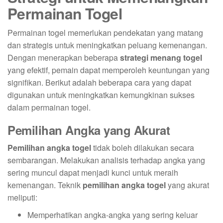
Permainan Togel
Permainan togel memerlukan pendekatan yang matang
dan strategis untuk meningkatkan peluang kemenangan.
Dengan menerapkan beberapa
strategi menang togel
yang efektif, pemain dapat memperoleh keuntungan yang
signifikan. Berikut adalah beberapa cara yang dapat
digunakan untuk meningkatkan kemungkinan sukses
dalam permainan togel.
Pemilihan Angka yang Akurat
Pemilihan angka togel
tidak boleh dilakukan secara
sembarangan. Melakukan analisis terhadap angka yang
sering muncul dapat menjadi kunci untuk meraih
kemenangan. Teknik
pemilihan angka togel
yang akurat
meliputi:
Memperhatikan angka-angka yang sering keluar