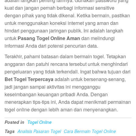
adalah langkah penting lainnya. Gunakan password yang
kuat dan jangan pernah berbagi informasi sensitive
dengan pihak yang tidak dikenal. Ketika bermain, pastikan
untuk menggunakan koneksi internet yang aman dan
hindari penggunaan jaringan publik. Ini adalah langkah
untuk
Pasang Togel Online Aman
dan melindungi
informasi Anda dari potensi pencurian data.
Terakhir, pahami batasan dalam bermain togel. Tetapkan
anggaran dan patuhi rencana tersebut untuk menghindari
pengeluaran yang tidak terkendali. Ingat bahwa tujuan dari
Bet Togel Terpercaya
adalah untuk bersenang-senang,
jadi jangan sampai aktivitas ini mengganggu
keseimbangan keuangan pribadi Anda. Dengan
menerapkan tips-tips ini, Anda dapat menikmati permainan
togel online dengan lebih aman dan menyenangkan.
Posted in
Togel Online
Tags
Analisis Pasaran Togel
Cara Bermain Togel Online