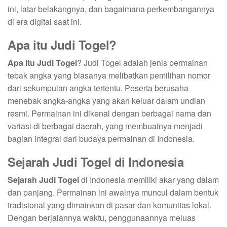
ini, latar belakangnya, dan bagaimana perkembangannya
di era digital saat ini.
Apa itu Judi Togel?
Apa itu Judi Togel
? Judi Togel adalah jenis permainan
tebak angka yang biasanya melibatkan pemilihan nomor
dari sekumpulan angka tertentu. Peserta berusaha
menebak angka-angka yang akan keluar dalam undian
resmi. Permainan ini dikenal dengan berbagai nama dan
variasi di berbagai daerah, yang membuatnya menjadi
bagian integral dari budaya permainan di Indonesia.
Sejarah Judi Togel di Indonesia
Sejarah Judi Togel
di Indonesia memiliki akar yang dalam
dan panjang. Permainan ini awalnya muncul dalam bentuk
tradisional yang dimainkan di pasar dan komunitas lokal.
Dengan berjalannya waktu, penggunaannya meluas