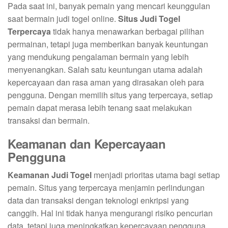
Pada saat ini, banyak pemain yang mencari keunggulan
saat bermain judi togel online.
Situs Judi Togel
Terpercaya
tidak hanya menawarkan berbagai pilihan
permainan, tetapi juga memberikan banyak keuntungan
yang mendukung pengalaman bermain yang lebih
menyenangkan. Salah satu keuntungan utama adalah
kepercayaan dan rasa aman yang dirasakan oleh para
pengguna. Dengan memilih situs yang terpercaya, setiap
pemain dapat merasa lebih tenang saat melakukan
transaksi dan bermain.
Keamanan dan Kepercayaan
Pengguna
Keamanan Judi Togel
menjadi prioritas utama bagi setiap
pemain. Situs yang terpercaya menjamin perlindungan
data dan transaksi dengan teknologi enkripsi yang
canggih. Hal ini tidak hanya mengurangi risiko pencurian
data, tetapi juga meningkatkan kepercayaan pengguna