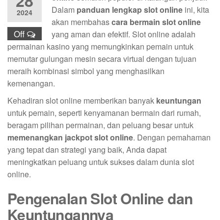
28
Dalam
panduan lengkap slot online
ini, kita
2024
akan membahas
cara bermain slot online
Off
yang aman dan efektif. Slot online adalah
permainan kasino yang memungkinkan pemain untuk
memutar gulungan mesin secara virtual dengan tujuan
meraih kombinasi simbol yang menghasilkan
kemenangan.
Kehadiran slot online memberikan banyak
keuntungan
untuk pemain, seperti kenyamanan bermain dari rumah,
beragam pilihan permainan, dan peluang besar untuk
memenangkan jackpot slot online
. Dengan pemahaman
yang tepat dan strategi yang baik, Anda dapat
meningkatkan peluang untuk sukses dalam dunia slot
online.
Pengenalan Slot Online dan
Keuntungannya