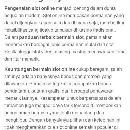
Pengenalan slot online
menjadi penting dalam dunia
perjudian modern. Slot online merupakan permainan yang
dapat dijangkau kapan saja dan di mana saja, memberikan
fleksibilitas yang tidak ditemukan di kasino tradisional.
Dalam
panduan terbaik bermain slot
, pemain akan
menemukan berbagai jenis permainan mulai dari slot
klasik hingga slot video, masing-masing menawarkan tema
dan fitur menarik.
Keuntungan bermain slot online
cukup beragam, salah
satunya adalah banyaknya bonus dan promosi yang
ditawarkan. Pemain sering kali mendapatkan bonus
pendaftaran, putaran gratis, dan berbagai penawaran
menarik lainnya. Kesempatan untuk berpartisipasi dalam
turnamen juga menjadi daya tarik tersendiri, memberikan
pengalaman bermain yang lebih menantang dan
menghibur. Dengan banyaknya pilihan dan kelebihan ini,
tidak mengherankan bila slot online semakin populer di