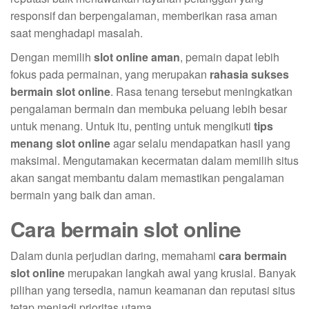
responsif dan berpengalaman, memberikan rasa aman
saat menghadapi masalah.
Dengan memilih
slot online aman
, pemain dapat lebih
fokus pada permainan, yang merupakan
rahasia sukses
bermain slot online
. Rasa tenang tersebut meningkatkan
pengalaman bermain dan membuka peluang lebih besar
untuk menang. Untuk itu, penting untuk mengikuti
tips
menang slot online
agar selalu mendapatkan hasil yang
maksimal. Mengutamakan kecermatan dalam memilih situs
akan sangat membantu dalam memastikan pengalaman
bermain yang baik dan aman.
Cara bermain slot online
Dalam dunia perjudian daring, memahami
cara bermain
slot online
merupakan langkah awal yang krusial. Banyak
pilihan yang tersedia, namun keamanan dan reputasi situs
tetap menjadi prioritas utama.