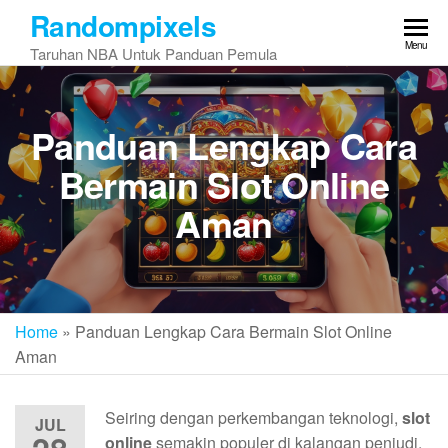
Skip
Randompixels
to
Menu
Taruhan NBA Untuk Panduan Pemula
the
content
Panduan Lengkap Cara
Bermain Slot Online
Aman
Home
»
Panduan Lengkap Cara Bermain Slot Online
Aman
Seiring dengan perkembangan teknologi,
slot
JUL
online
semakin populer di kalangan penjudi.