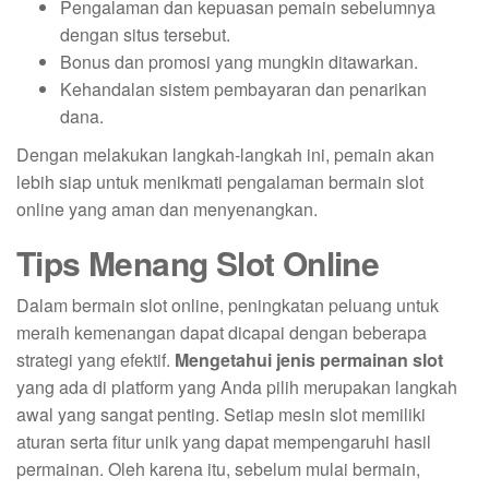
Pengalaman dan kepuasan pemain sebelumnya
dengan situs tersebut.
Bonus dan promosi yang mungkin ditawarkan.
Kehandalan sistem pembayaran dan penarikan
dana.
Dengan melakukan langkah-langkah ini, pemain akan
lebih siap untuk menikmati pengalaman bermain slot
online yang aman dan menyenangkan.
Tips Menang Slot Online
Dalam bermain slot online, peningkatan peluang untuk
meraih kemenangan dapat dicapai dengan beberapa
strategi yang efektif.
Mengetahui jenis permainan slot
yang ada di platform yang Anda pilih merupakan langkah
awal yang sangat penting. Setiap mesin slot memiliki
aturan serta fitur unik yang dapat mempengaruhi hasil
permainan. Oleh karena itu, sebelum mulai bermain,