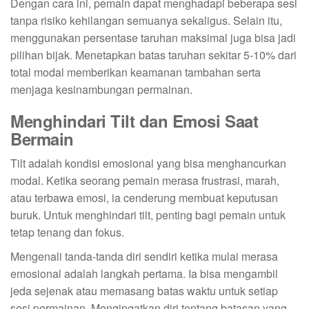
Dengan cara ini, pemain dapat menghadapi beberapa sesi
tanpa risiko kehilangan semuanya sekaligus. Selain itu,
menggunakan persentase taruhan maksimal juga bisa jadi
pilihan bijak. Menetapkan batas taruhan sekitar 5-10% dari
total modal memberikan keamanan tambahan serta
menjaga kesinambungan permainan.
Menghindari Tilt dan Emosi Saat
Bermain
Tilt adalah kondisi emosional yang bisa menghancurkan
modal. Ketika seorang pemain merasa frustrasi, marah,
atau terbawa emosi, ia cenderung membuat keputusan
buruk. Untuk menghindari tilt, penting bagi pemain untuk
tetap tenang dan fokus.
Mengenali tanda-tanda diri sendiri ketika mulai merasa
emosional adalah langkah pertama. Ia bisa mengambil
jeda sejenak atau memasang batas waktu untuk setiap
sesi permainan. Mengingatkan diri tentang batasan yang