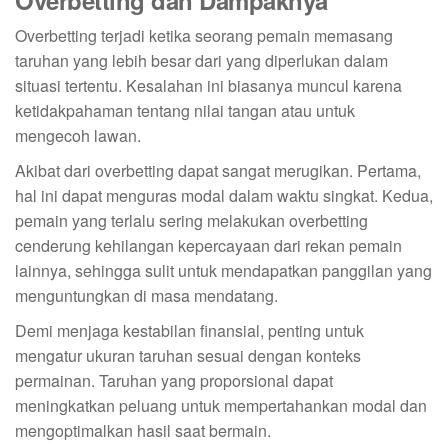
Overbetting terjadi ketika seorang pemain memasang
taruhan yang lebih besar dari yang diperlukan dalam
situasi tertentu. Kesalahan ini biasanya muncul karena
ketidakpahaman tentang nilai tangan atau untuk
mengecoh lawan.
Akibat dari overbetting dapat sangat merugikan. Pertama,
hal ini dapat menguras modal dalam waktu singkat. Kedua,
pemain yang terlalu sering melakukan overbetting
cenderung kehilangan kepercayaan dari rekan pemain
lainnya, sehingga sulit untuk mendapatkan panggilan yang
menguntungkan di masa mendatang.
Demi menjaga kestabilan finansial, penting untuk
mengatur ukuran taruhan sesuai dengan konteks
permainan. Taruhan yang proporsional dapat
meningkatkan peluang untuk mempertahankan modal dan
mengoptimalkan hasil saat bermain.