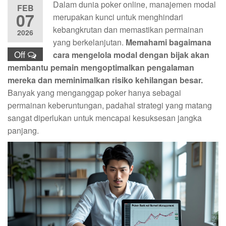
Dalam dunia poker online, manajemen modal
FEB
07
merupakan kunci untuk menghindari
kebangkrutan dan memastikan permainan
2026
yang berkelanjutan.
Memahami bagaimana
Off
cara mengelola modal dengan bijak akan
membantu pemain mengoptimalkan pengalaman
mereka dan meminimalkan risiko kehilangan besar.
Banyak yang menganggap poker hanya sebagai
permainan keberuntungan, padahal strategi yang matang
sangat diperlukan untuk mencapai kesuksesan jangka
panjang.