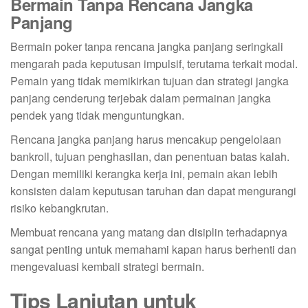
Bermain Tanpa Rencana Jangka
Panjang
Bermain poker tanpa rencana jangka panjang seringkali
mengarah pada keputusan impulsif, terutama terkait modal.
Pemain yang tidak memikirkan tujuan dan strategi jangka
panjang cenderung terjebak dalam permainan jangka
pendek yang tidak menguntungkan.
Rencana jangka panjang harus mencakup pengelolaan
bankroll, tujuan penghasilan, dan penentuan batas kalah.
Dengan memiliki kerangka kerja ini, pemain akan lebih
konsisten dalam keputusan taruhan dan dapat mengurangi
risiko kebangkrutan.
Membuat rencana yang matang dan disiplin terhadapnya
sangat penting untuk memahami kapan harus berhenti dan
mengevaluasi kembali strategi bermain.
Tips Lanjutan untuk