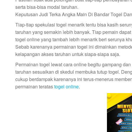
serta bisa-bisa modal taruhan.
Keputusan Judi Terka Angka Main Di Bandar Togel Dan
Tiap-tiap spekulasi togel menarik tentu bisa kasih ser
taruhan yang semakin lebih banyak. Tiap pemain dapat 
togel online yang tambah lebih menarik beri serunya 
Sebab karenanya permainan togel ini dimainkan metode
kelapangan akses taruhan untuk siapa-siapa saja.
Permainan togel lewat cara online begitu gampang dan
taruhan sesuaikan di skedul membuka tutup togel. Den
cukup berdampak karenanya ini terus-menerus member
permainan teratas
togel online
.