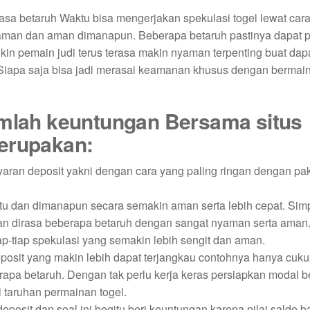
asa betaruh Waktu bisa mengerjakan spekulasi togel lewat cara
nyaman dan aman dimanapun. Beberapa betaruh pastinya dapat 
bikin pemain judi terus terasa makin nyaman terpenting buat dap
Siapa saja bisa jadi merasai keamanan khusus dengan bermain
umlah keuntungan Bersama situs
merupakan:
yaran deposit yakni dengan cara yang paling ringan dengan pak
aktu dan dimanapun secara semakin aman serta lebih cepat. Sim
i akan dirasa beberapa betaruh dengan sangat nyaman serta aman
ap-tiap spekulasi yang semakin lebih sengit dan aman.
osit yang makin lebih dapat terjangkau contohnya hanya cuk
a betaruh. Dengan tak perlu kerja keras persiapkan modal b
 taruhan permainan togel.
eposit dan soal ini begitu beri keuntungan karena nilai saldo b