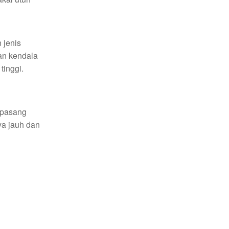
 jenis
an kendala
tinggi.
 pasang
ya jauh dan