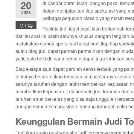
20
di bandar darat. Ialah, dengan pakai tempa
dalam menjalankan tiap spekulasi yang ma
2023
pelbagai perjudian classic yang masih tetap
Off
Pecinta judi togel pasti kian bertambah t
dari itu soal ini kasih serunya khusus dengan langkah
melakukan semua spekulasi hebat buat tiap-tiap spekula
suatu blog judi dapat pemain permainkan dengan muda
yaitu satu hoki di mana pemain dapat juga temukan servi
Siapa-siapa saja dapat peroleh servis terbaik yang pa
tentunya betaruh akan temukan semua serunya secara s
serunya taruhan dengan lebih memberikan kepuasan mak
memberikan kepuasan. Trik bermain judi teraman dan pal
taruhan amat berkelas yang bisa saja unggulan terpercay
dengan semua kemungkinan menang terhebat maka beta
Keunggulan Bermain Judi Toge
Tentukan suatu opsi web-site judi terpercaya serta ter