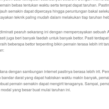
p pemain bebas tentukan waktu serta tempat dapat taruhan. Pasti
jauh semakin dapat dipercaya hingga peruntungan bakal sele
rcayakan teknik paling mudah dalam melakukan tiap taruhan he
 diminati pearuh sekarang ini dengan mempercayakan sebuah 
pasti juga beri banyak faedah untuk banyak bettor. Pasti terdapa
aih beberapa bettor terpenting bikin pemain terasa lebih irit ta
an:
ana dengan sambungan internet pastinya berasa lebih irit. Pe
h bandar darat yang dapat habiskan waktu makin banyak, pemai
embuat pemain semakin dapat mengirit tenaganya. Sampai, pema
modal yang besar buat mulai taruhan ini.