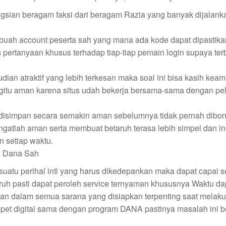
ngsian beragam faksi dari beragam Razia yang banyak dijalan
uah account peserta sah yang mana ada kode dapat dipastikan
h pertanyaan khusus terhadap tiap-tiap pemain login supaya ter
dian atraktif yang lebih terkesan maka soal ini bisa kasih kea
egitu aman karena situs udah bekerja bersama-sama dengan pe
at disimpan secara semakin aman sebelumnya tidak pernah dibon
gatlah aman serta membuat betaruh terasa lebih simpel dan in
 setiap waktu.
el Dana Sah
sesuatu perihal inti yang harus dikedepankan maka dapat capai
aruh pasti dapat peroleh service ternyaman khususnya Waktu d
lan dalam semua sarana yang disiapkan terpenting saat melak
pet digital sama dengan program DANA pastinya masalah ini b