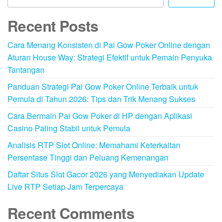
Recent Posts
Cara Menang Konsisten di Pai Gow Poker Online dengan
Aturan House Way: Strategi Efektif untuk Pemain Penyuka
Tantangan
Panduan Strategi Pai Gow Poker Online Terbaik untuk
Pemula di Tahun 2026: Tips dan Trik Menang Sukses
Cara Bermain Pai Gow Poker di HP dengan Aplikasi
Casino Paling Stabil untuk Pemula
Analisis RTP Slot Online: Memahami Keterkaitan
Persentase Tinggi dan Peluang Kemenangan
Daftar Situs Slot Gacor 2026 yang Menyediakan Update
Live RTP Setiap Jam Terpercaya
Recent Comments