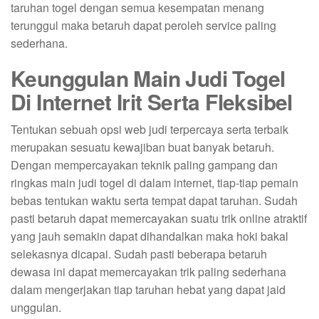
taruhan togel dengan semua kesempatan menang
terunggul maka betaruh dapat peroleh service paling
sederhana.
Keunggulan Main Judi Togel
Di Internet Irit Serta Fleksibel
Tentukan sebuah opsi web judi terpercaya serta terbaik
merupakan sesuatu kewajiban buat banyak betaruh.
Dengan mempercayakan teknik paling gampang dan
ringkas main judi togel di dalam internet, tiap-tiap pemain
bebas tentukan waktu serta tempat dapat taruhan. Sudah
pasti betaruh dapat memercayakan suatu trik online atraktif
yang jauh semakin dapat dihandalkan maka hoki bakal
selekasnya dicapai. Sudah pasti beberapa betaruh
dewasa ini dapat memercayakan trik paling sederhana
dalam mengerjakan tiap taruhan hebat yang dapat jaid
unggulan.