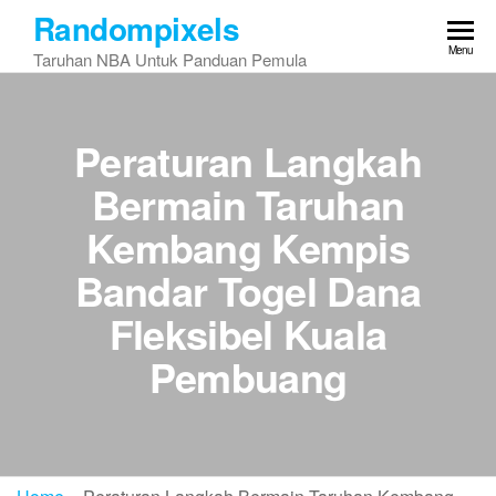
Skip
Randompixels
to
Menu
Taruhan NBA Untuk Panduan Pemula
the
content
Peraturan Langkah
Bermain Taruhan
Kembang Kempis
Bandar Togel Dana
Fleksibel Kuala
Pembuang