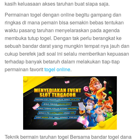
kasih keluasaan akses taruhan buat siapa saja.
Permainan togel dengan online begitu gampang dan
ringkas di mana pemain bisa semakin bebas tentukan
waktu pasang taruhan menyelaraskan pada agenda
membuka tutup togel. Dengan tak perlu berangkat ke
sebuah bandar darat yang mungkin tempat nya jauh dan
cukup berefek jadi soal ini selalu memberikan kepuasan
terhadap banyak betaruh dalam melakukan tiap-tiap
permainan favorit
togel online
.
Teknik bermain taruhan togel Bersama bandar togel dana