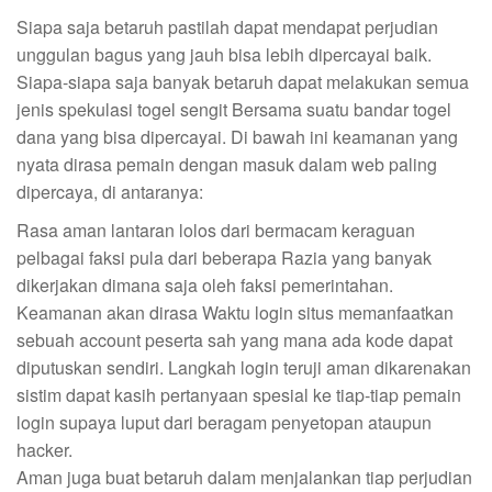
Siapa saja betaruh pastilah dapat mendapat perjudian
unggulan bagus yang jauh bisa lebih dipercayai baik.
Siapa-siapa saja banyak betaruh dapat melakukan semua
jenis spekulasi togel sengit Bersama suatu bandar togel
dana yang bisa dipercayai. Di bawah ini keamanan yang
nyata dirasa pemain dengan masuk dalam web paling
dipercaya, di antaranya:
Rasa aman lantaran lolos dari bermacam keraguan
pelbagai faksi pula dari beberapa Razia yang banyak
dikerjakan dimana saja oleh faksi pemerintahan.
Keamanan akan dirasa Waktu login situs memanfaatkan
sebuah account peserta sah yang mana ada kode dapat
diputuskan sendiri. Langkah login teruji aman dikarenakan
sistim dapat kasih pertanyaan spesial ke tiap-tiap pemain
login supaya luput dari beragam penyetopan ataupun
hacker.
Aman juga buat betaruh dalam menjalankan tiap perjudian