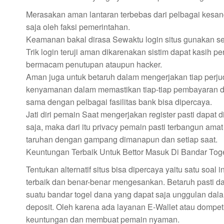
Merasakan aman lantaran terbebas dari pelbagai kesan
saja oleh faksi pemerintahan.
Keamanan bakal dirasa Sewaktu login situs gunakan se
Trik login teruji aman dikarenakan sistim dapat kasih p
bermacam penutupan ataupun hacker.
Aman juga untuk betaruh dalam mengerjakan tiap perjudi
kenyamanan dalam memastikan tiap-tiap pembayaran dep
sama dengan pelbagai fasilitas bank bisa dipercaya.
Jati diri pemain Saat mengerjakan register pasti dapa
saja, maka dari itu privacy pemain pasti terbangun amat
taruhan dengan gampang dimanapun dan setiap saat.
Keuntungan Terbaik Untuk Bettor Masuk Di Bandar To
Tentukan alternatif situs bisa dipercaya yaitu satu soal
terbaik dan benar-benar mengesankan. Betaruh pasti 
suatu bandar togel dana yang dapat saja unggulan da
deposit. Oleh karena ada layanan E-Wallet atau dompet
keuntungan dan membuat pemain nyaman.