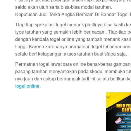
saldo akan utuh serta bisa-bisa modal taruhan.
Keputusan Judi Terka Angka Bermain Di Bandar Togel
Tiap-tiap spekulasi togel menarik pastinya bisa kasih
type taruhan yang semakin lebih bermacam. Tiap-tiap p
dengan kendala togel online yang tambah menarik kas
tinggi. Karena karenanya permainan togel ini benar-be
selalu beri kelapangan akses taruhan buat siapa saja.
Permainan togel lewat cara online benar-benar gampan
pasang taruhan menyamakan pada skedul membuka tutup
nya jauh dan cukup berdampak jadi ini selalu berikan 
togel online
.