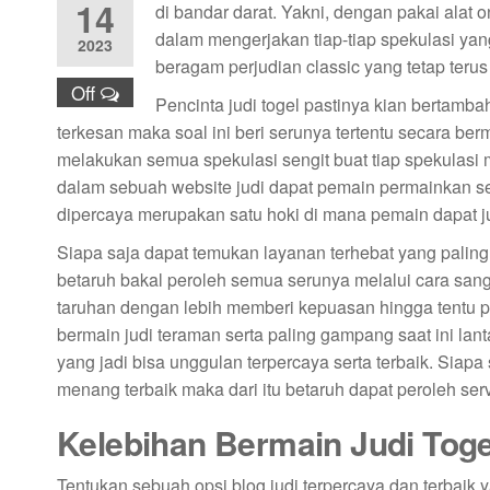
14
di bandar darat. Yakni, dengan pakai alat 
dalam mengerjakan tiap-tiap spekulasi ya
2023
beragam perjudian classic yang tetap terus 
Off
Pencinta judi togel pastinya kian bertam
terkesan maka soal ini beri serunya tertentu secara be
melakukan semua spekulasi sengit buat tiap spekulasi 
dalam sebuah website judi dapat pemain permainkan se
dipercaya merupakan satu hoki di mana pemain dapat j
Siapa saja dapat temukan layanan terhebat yang palin
betaruh bakal peroleh semua serunya melalui cara sa
taruhan dengan lebih memberi kepuasan hingga tentu 
bermain judi teraman serta paling gampang saat ini lant
yang jadi bisa unggulan terpercaya serta terbaik. Siap
menang terbaik maka dari itu betaruh dapat peroleh se
Kelebihan Bermain Judi Togel 
Tentukan sebuah opsi blog judi terpercaya dan terbaik