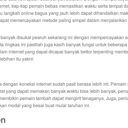
ternet, tiap-tiap pemain bebas memastikan waktu serta tempat d
 langkah online bagus yang jauh lebih dapat dihandalkan maka
i dapat memercayakan metode paling simpel dalam menjalankan t
h banyak disukai pearuh sekarang ini dengan mempercayakan 
 ringkas ini pastilah juga kasih banyak fungsi untuk beberapa 
alam internet yang dapat dicapai banyak bettor terpenting mem
lebihan itu yakni:
dengan koneksi internet sudah pasti berasa lebih irit. Pemain 
arat yang dapat memakan banyak waktu bisa lebih banyak, pema
a membikin pemain tambah dapat mengirit tenaganya. Juga, pem
an modal yang besar buat mulai taruhan ini.
en