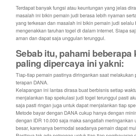
Terdapat banyak fungsi atau keuntungan yang jelas dir
masalah ini bikin pemain judi berasa lebih nyaman ser
yang terkesan dan masalah ini bikin pemain judi selal
mengenakkan taruhan togel di dalam internet. Siapa s
aman dan dapat saja unggulan terunggul.
Sebab itu, pahami beberapa
paling dipercaya ini yakni:
Tiap-tiap pemain pastinya diringankan saat melakukan
terapan DANA.
Kelapangan ini lantas dirasa buat berbisnis setiap wa
menjalankan tiap spekulasi judi togel terunggul pasti
saja pasti ringan juga untuk dapat menjalankan tiap sp
Metode bayar dengan DANA cukup hanya dengan minim
dengan IDR 10.000 saja maka sangatlah meringankan u
besar, karenanya bermodal seadanya pemain dapat mula
Pastinya tak ada potongan untuk tiap-tiap pembayaran 