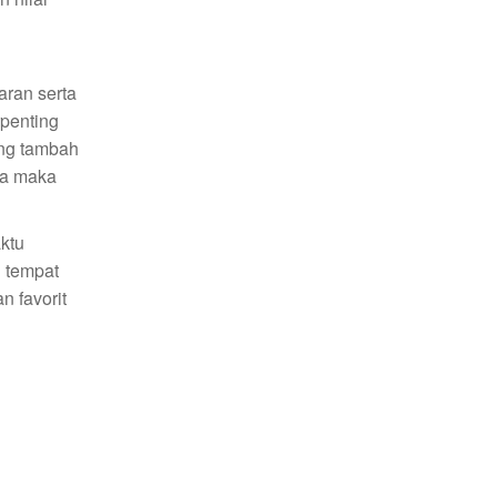
aran serta
rpenting
ang tambah
ya maka
ktu
 tempat
n favorit