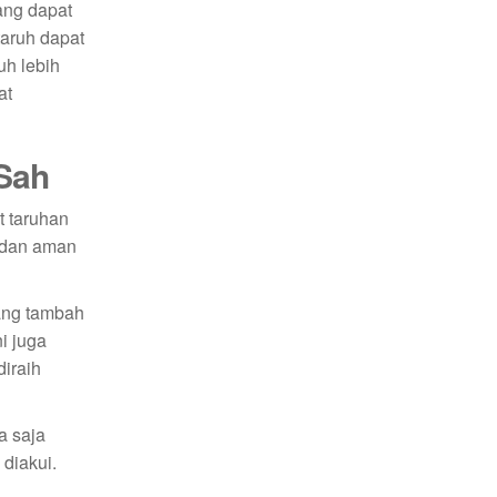
yang dapat
aruh dapat
uh lebih
at
 Sah
t taruhan
n dan aman
yang tambah
i juga
iraih
a saja
diakui.