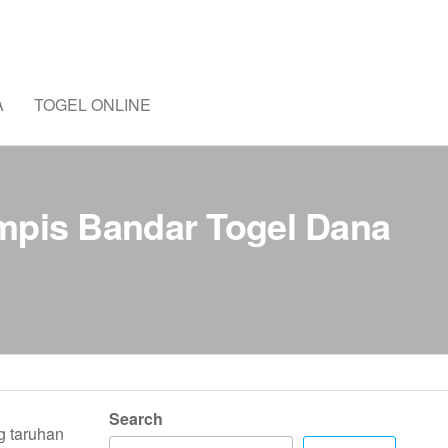
A
TOGEL ONLINE
pis Bandar Togel Dana
Search
g taruhan