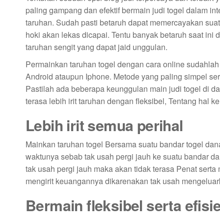
paling gampang dan efektif bermain judi togel dalam in
taruhan. Sudah pasti betaruh dapat memercayakan suatu
hoki akan lekas dicapai. Tentu banyak betaruh saat in
taruhan sengit yang dapat jaid unggulan.
Permainkan taruhan togel dengan cara online sudahla
Android ataupun Iphone. Metode yang paling simpel serta
Pastilah ada beberapa keunggulan main judi togel di d
terasa lebih irit taruhan dengan fleksibel, Tentang hal ke
Lebih irit semua perihal
Mainkan taruhan togel Bersama suatu bandar togel dana 
waktunya sebab tak usah pergi jauh ke suatu bandar d
tak usah pergi jauh maka akan tidak terasa Penat sert
mengirit keuangannya dikarenakan tak usah mengeluark
Bermain fleksibel serta efisi