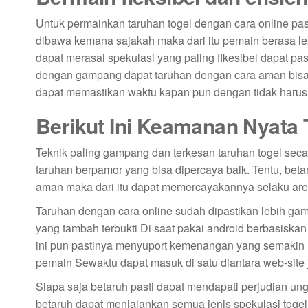
Untuk permainkan taruhan togel dengan cara online past
dibawa kemana sajakah maka dari itu pemain berasa leb
dapat merasai spekulasi yang paling flkesibel dapat p
dengan gampang dapat taruhan dengan cara aman bisa d
dapat memastikan waktu kapan pun dengan tidak harus ku
Berikut Ini Keamanan Nyata 
Teknik paling gampang dan terkesan taruhan togel secar
taruhan berpamor yang bisa dipercaya baik. Tentu, bet
aman maka dari itu dapat memercayakannya selaku are
Taruhan dengan cara online sudah dipastikan lebih g
yang tambah terbukti Di saat pakai android berbasiskan
ini pun pastinya menyuport kemenangan yang semakin le
pemain Sewaktu dapat masuk di satu diantara web-site j
Siapa saja betaruh pasti dapat mendapati perjudian ung
betaruh dapat menjalankan semua jenis spekulasi togel