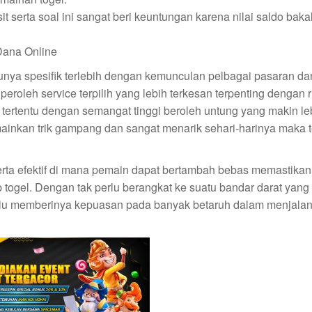
t serta soal ini sangat beri keuntungan karena nilai saldo baka
Dana Online
runya spesifik terlebih dengan kemunculan pelbagai pasaran da
eroleh service terpilih yang lebih terkesan terpenting dengan 
tertentu dengan semangat tinggi beroleh untung yang makin leb
ainkan trik gampang dan sangat menarik sehari-harinya maka t
rta efektif di mana pemain dapat bertambah bebas memastikan
ogel. Dengan tak perlu berangkat ke suatu bandar darat yang
lalu memberinya kepuasan pada banyak betaruh dalam menjalan