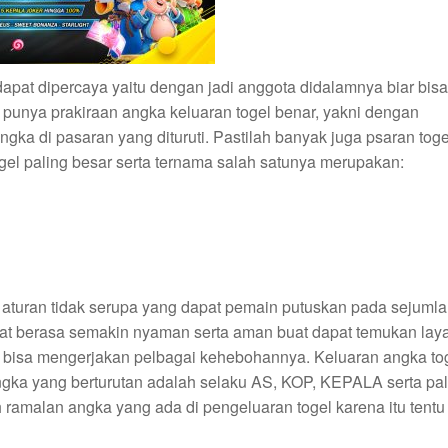
dapat dipercaya yaitu dengan jadi anggota didalamnya biar bis
 punya prakiraan angka keluaran togel benar, yakni dengan
gka di pasaran yang dituruti. Pastilah banyak juga psaran tog
togel paling besar serta ternama salah satunya merupakan:
turan tidak serupa yang dapat pemain putuskan pada sejuml
pat berasa semakin nyaman serta aman buat dapat temukan lay
h bisa mengerjakan pelbagai kehebohannya. Keluaran angka tog
gka yang berturutan adalah selaku AS, KOP, KEPALA serta pal
ramalan angka yang ada di pengeluaran togel karena itu tentu