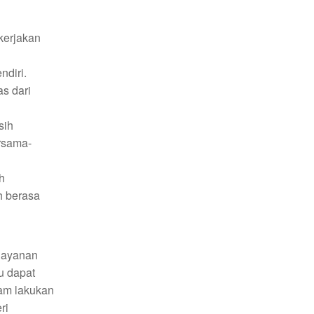
kerjakan
ndiri.
as dari
sih
rsama-
h
h berasa
 layanan
u dapat
lam lakukan
ri