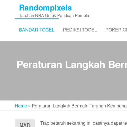
Skip
Randompixels
to
Taruhan NBA Untuk Panduan Pemula
the
content
BANDAR TOGEL
PEDIKSI TOGEL
POKER O
Peraturan Langkah Be
Home
»
Peraturan Langkah Bermain Taruhan Kembang 
Tiap betaruh sekarang ini pastinya dapat 
MAR