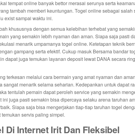
akai tempat online banyak bettor merasai serunya serta keaman
yang tambah memberi keuntungan. Togel online sebagai salah 
u exist sampai waktu ini.
ambah khususnya dengan semua kelebihan terhebat yang semaki
bermain yang semakin lebih nyaman dan aman. Siapa saja pasti d
ekulasi menarik umpamanya togel online. Ketetapan teknik berm
dengan gampang serta efektif. Cukup masuk Bersama bandar to
n dapat juga temukan layanan deposit lewat DANA secara ring
aling terkesan melalui cara bermain yang amat nyaman dan aman
a sangat menarik selama seharian. Kedepankan untuk dapat r
ka tentulah pemain dapat peroleh service yang semakin meng
t ini juga pasti semakin bisa dipercaya selaku arena taruhan a
erbaik. Siapa saja bisa mengerjakan tiap-tiap taruhan togel de
 temukan servis paling simpel.
Di Internet Irit Dan Fleksibel