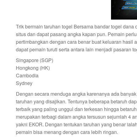
Trik bermain taruhan togel Bersama bandar togel dana 
situs dan dapat pasang angka kapan pun. Pemain perlu
pertimbangkan dengan cara benar buat keluaran hasil an
dapat pemain turuti serta antara lain menjadi pasaran 
Singapore (SGP)
Hongkong (HK)
Cambodia
Sydney
Dengan secara menduga angka karenanya ada banyak a
taruhan yang disajikan. Tentunya beberapa betaruh da
terbaik yang paling unggul dan terkesan hingga betaru
merupakan terbagi dalam angka tersusun sejumlah 4 an
yakni EKOR. Dengan tentukan taruhan yang benar ialah 
pemain bisa menang dengan cara lebih ringan.