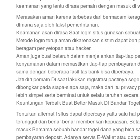
keamanan yang tentu dirasa pemain dengan masuk di we
Merasakan aman karena terbebas dari bermacam kerag
dimana saja oleh faksi pemerintahan.
Keamanan akan dirasa Saat login situs gunakan sebuah
Metode login teruji aman dikarenakan sistim dapat beri
beragam penyetopan atau hacker.
Aman juga buat betaruh dalam menjalankan tiap-tiap perj
kenyamanan dalam memastikan tiap-tiap pembayaran dep
sama dengan beberapa fasilitas bank bisa dipercaya.
Jati diri pemain Di saat lakukan registrasi pastinya 
dibongkar pada siapa-siapa saja, maka dari itu privacy
lebih simpel serta berminat untuk selalu taruhan seca
Keuntungan Terbaik Buat Bettor Masuk Di Bandar Toge
Tentukan alternatif situs dapat dipercaya yaitu satu 
terunggul dan benar-benar memberikan kepuasan. Beta
masuk Bersama sebuah bandar togel dana yang bisa sa
pembayaran deposit. Adanya servis E-Wallet atau dompe