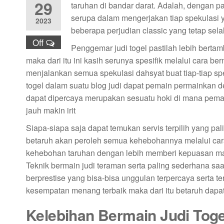
29
taruhan di bandar darat. Adalah, dengan p
serupa dalam mengerjakan tiap spekulasi 
2023
beberapa perjudian classic yang tetap selal
Off
Penggemar judi togel pastilah lebih bert
maka dari itu ini kasih serunya spesifik melalui cara 
menjalankan semua spekulasi dahsyat buat tiap-tiap sp
togel dalam suatu blog judi dapat pemain permainkan 
dapat dipercaya merupakan sesuatu hoki di mana pemai
jauh makin irit
Siapa-siapa saja dapat temukan servis terpilih yang p
betaruh akan peroleh semua kehebohannya melalui car
kehebohan taruhan dengan lebih memberi kepuasan ma
Teknik bermain judi teraman serta paling sederhana saa
berprestise yang bisa-bisa unggulan terpercaya serta t
kesempatan menang terbaik maka dari itu betaruh dapat
Kelebihan Bermain Judi Togel 