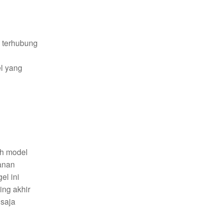
a terhubung
el yang
ah model
anan
el ini
ing akhir
 saja