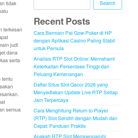
Search
an tidak
satu
Recent Posts
n terkesan
Cara Bermain Pai Gow Poker di HP
apat
dengan Aplikasi Casino Paling Stabil
ain judi
untuk Pemula
gel dana
Analisis RTP Slot Online: Memahami
kas serta
Keterkaitan Persentase Tinggi dan
Peluang Kemenangan
 tentu
Daftar Situs Slot Gacor 2026 yang
asakan
Menyediakan Update Live RTP Setiap
esankan.
Jam Terpercaya
mat
ngan semua
Cara Menghitung Return to Player
(RTP) Slot Sendiri dengan Mudah dan
Cepat: Panduan Praktis
Apakah RTP Slot Mempengaruhi