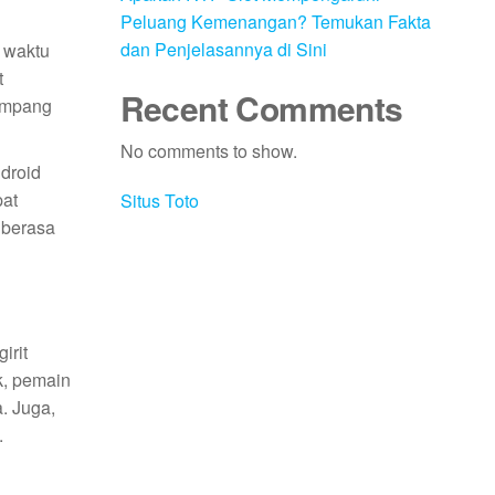
Peluang Kemenangan? Temukan Fakta
dan Penjelasannya di Sini
n waktu
t
Recent Comments
gampang
No comments to show.
droid
pat
Situs Toto
 berasa
irit
k, pemain
. Juga,
.