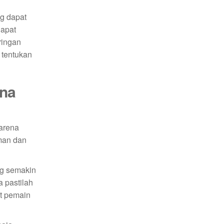
ng dapat
dapat
ringan
 tentukan
ana
 arena
aman dan
ng semakin
a pastilah
at pemain