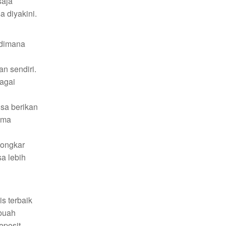
saja
 diyakini.
 dimana
n sendiri.
bagai
isa berikan
ama
bongkar
a lebih
s terbaik
ebuah
eposit.