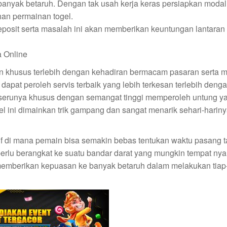
nyak betaruh. Dengan tak usah kerja keras persiapkan modal
han permainan togel.
eposit serta masalah ini akan memberikan keuntungan lantaran n
a Online
han khusus terlebih dengan kehadiran bermacam pasaran serta 
dapat peroleh servis terbaik yang lebih terkesan terlebih deng
ri serunya khusus dengan semangat tinggi memperoleh untung y
l ini dimainkan trik gampang dan sangat menarik sehari-harin
ktif di mana pemain bisa semakin bebas tentukan waktu pasang 
erlu berangkat ke suatu bandar darat yang mungkin tempat nya
 memberikan kepuasan ke banyak betaruh dalam melakukan tiap-