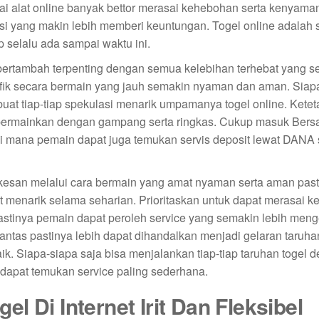
kai alat online banyak bettor merasai kehebohan serta kenyama
si yang makin lebih memberi keuntungan. Togel online adalah 
 selalu ada sampai waktu ini.
bertambah terpenting dengan semua kelebihan terhebat yang 
sifik secara bermain yang jauh semakin nyaman dan aman. Siap
uat tiap-tiap spekulasi menarik umpamanya togel online. Ketet
in permainkan dengan gampang serta ringkas. Cukup masuk Ber
 di mana pemain dapat juga temukan servis deposit lewat DANA
erkesan melalui cara bermain yang amat nyaman serta aman pas
 menarik selama seharian. Prioritaskan untuk dapat merasai 
astinya pemain dapat peroleh service yang semakin lebih men
lantas pastinya lebih dapat dihandalkan menjadi gelaran taruh
ik. Siapa-siapa saja bisa menjalankan tiap-tiap taruhan togel 
apat temukan service paling sederhana.
l Di Internet Irit Dan Fleksibel