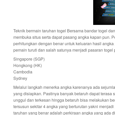
Teknik bermain taruhan togel Bersama bandar togel dan
membuka situs serta dapat pasang angka kapan pun. Pe
perhitungkan dengan benar untuk keluaran hasil angka 
pemain turuti dan salah satunya menjadi pasaran togel p
Singapore (SGP)
Hongkong (HK)
Cambodia
Sydney
Melalui langkah menerka angka karenanya ada sejumlah
yang disiapkan. Pastinya banyak betaruh dapat terasa 
unggul dan terkesan hingga betaruh bisa melakukan ber
tersusun sekitar 4 angka yang berturutan yakni menja
taruhan yang benar adalah perkiraan angka yang ada d