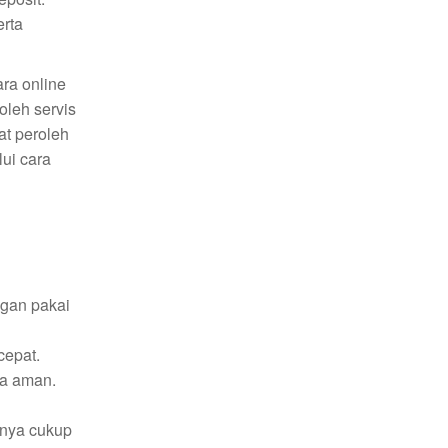
erta
ra online
oleh servis
at peroleh
ui cara
ngan pakai
cepat.
ta aman.
nya cukup