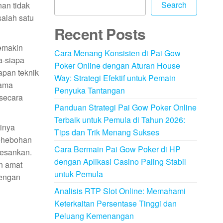
Search
nan tidak
salah satu
Recent Posts
semakin
Cara Menang Konsisten di Pai Gow
a-siapa
Poker Online dengan Aturan House
apan teknik
Way: Strategi Efektif untuk Pemain
sama
Penyuka Tantangan
 secara
Panduan Strategi Pai Gow Poker Online
Terbaik untuk Pemula di Tahun 2026:
tinya
Tips dan Trik Menang Sukses
kehebohan
Cara Bermain Pai Gow Poker di HP
gesankan.
dengan Aplikasi Casino Paling Stabil
an amat
untuk Pemula
dengan
Analisis RTP Slot Online: Memahami
Keterkaitan Persentase Tinggi dan
Peluang Kemenangan