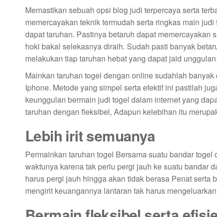
Memastikan sebuah opsi blog judi terpercaya serta te
memercayakan teknik termudah serta ringkas main judi t
dapat taruhan. Pastinya betaruh dapat memercayakan sua
hoki bakal selekasnya diraih. Sudah pasti banyak bet
melakukan tiap taruhan hebat yang dapat jaid unggulan
Mainkan taruhan togel dengan online sudahlah banyak
Iphone. Metode yang simpel serta efektif ini pastilah j
keunggulan bermain judi togel dalam internet yang dapat
taruhan dengan fleksibel, Adapun kelebihan itu merupa
Lebih irit semuanya
Permainkan taruhan togel Bersama suatu bandar togel da
waktunya karena tak perlu pergi jauh ke suatu bandar 
harus pergi jauh hingga akan tidak berasa Penat serta 
mengirit keuangannya lantaran tak harus mengeluarkan 
Bermain fleksibel serta efisi