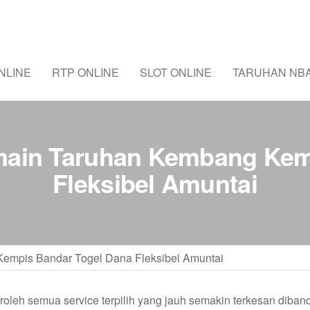
NLINE
RTP ONLINE
SLOT ONLINE
TARUHAN NB
main Taruhan Kembang Kem
Fleksibel Amuntai
empis Bandar Togel Dana Fleksibel Amuntai
eroleh semua service terpilih yang jauh semakin terkesan diban