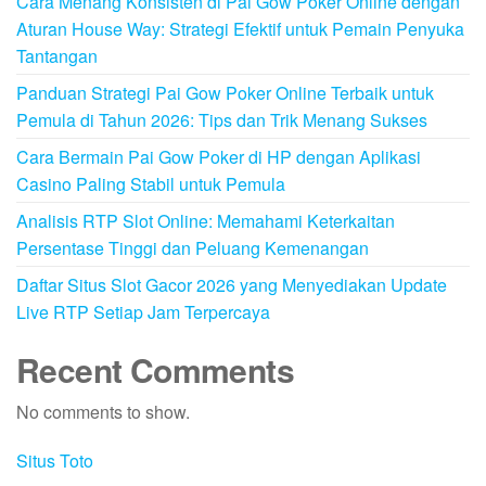
Cara Menang Konsisten di Pai Gow Poker Online dengan
Aturan House Way: Strategi Efektif untuk Pemain Penyuka
Tantangan
Panduan Strategi Pai Gow Poker Online Terbaik untuk
Pemula di Tahun 2026: Tips dan Trik Menang Sukses
Cara Bermain Pai Gow Poker di HP dengan Aplikasi
Casino Paling Stabil untuk Pemula
Analisis RTP Slot Online: Memahami Keterkaitan
Persentase Tinggi dan Peluang Kemenangan
Daftar Situs Slot Gacor 2026 yang Menyediakan Update
Live RTP Setiap Jam Terpercaya
Recent Comments
No comments to show.
Situs Toto