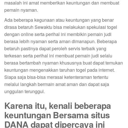
masalah ini amat memberikan keuntungan dan membuat
pemain nyaman.
Ada beberapa kegunaan atau keuntungan yang benar
dirasa betaruh Sewaktu bisa melakukan spekulasi togel
dengan online serta perihal ini membikin pemain judi
berasa lebih nyaman serta aman dimanapun. Beberapa
betaruh pastinya dapat peroleh servis terbaik yang
terkesan serta perihal ini membuat pemain judi selalu
berasa bertambah nyaman khususnya buat dapat temukan
keuntungan mengenakkan taruhan togel pada internet.
Siapa saja bisa-bisa merasai ketenteraman tertentu
melalui langkah bermain amat aman dan dapat saja
unggulan terunggul.
Karena itu, kenali beberapa
keuntungan Bersama situs
DANA dapat dipercaya ini