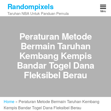
Skip
Randompixels
to
Menu
Taruhan NBA Untuk Panduan Pemula
the
content
Peraturan Metode
Bermain Taruhan
Kembang Kempis
Bandar Togel Dana
Fleksibel Berau
Home
»
Peraturan Metode Bermain Taruhan Kembang
Kempis Bandar Togel Dana Fleksibel Berau