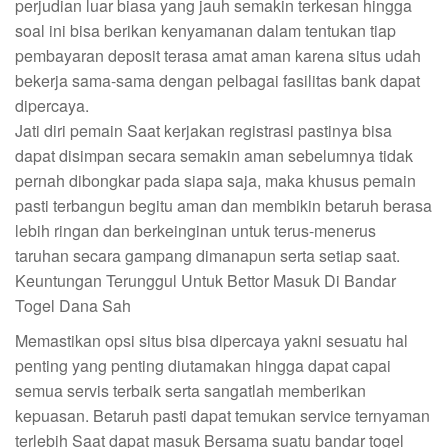
perjudian luar biasa yang jauh semakin terkesan hingga
soal ini bisa berikan kenyamanan dalam tentukan tiap
pembayaran deposit terasa amat aman karena situs udah
bekerja sama-sama dengan pelbagai fasilitas bank dapat
dipercaya.
Jati diri pemain Saat kerjakan registrasi pastinya bisa
dapat disimpan secara semakin aman sebelumnya tidak
pernah dibongkar pada siapa saja, maka khusus pemain
pasti terbangun begitu aman dan membikin betaruh berasa
lebih ringan dan berkeinginan untuk terus-menerus
taruhan secara gampang dimanapun serta setiap saat.
Keuntungan Terunggul Untuk Bettor Masuk Di Bandar
Togel Dana Sah
Memastikan opsi situs bisa dipercaya yakni sesuatu hal
penting yang penting diutamakan hingga dapat capai
semua servis terbaik serta sangatlah memberikan
kepuasan. Betaruh pasti dapat temukan service ternyaman
terlebih Saat dapat masuk Bersama suatu bandar togel