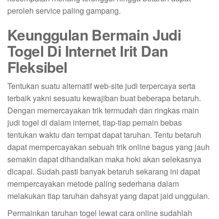
peroleh service paling gampang.
Keunggulan Bermain Judi
Togel Di Internet Irit Dan
Fleksibel
Tentukan suatu alternatif web-site judi terpercaya serta
terbaik yakni sesuatu kewajiban buat beberapa betaruh.
Dengan memercayakan trik termudah dan ringkas main
judi togel di dalam internet, tiap-tiap pemain bebas
tentukan waktu dan tempat dapat taruhan. Tentu betaruh
dapat mempercayakan sebuah trik online bagus yang jauh
semakin dapat dihandalkan maka hoki akan selekasnya
dicapai. Sudah pasti banyak betaruh sekarang ini dapat
mempercayakan metode paling sederhana dalam
melakukan tiap taruhan dahsyat yang dapat jaid unggulan.
Permainkan taruhan togel lewat cara online sudahlah