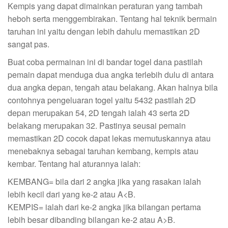
Kempis yang dapat dimainkan peraturan yang tambah
heboh serta menggembirakan. Tentang hal teknik bermain
taruhan ini yaitu dengan lebih dahulu memastikan 2D
sangat pas.
Buat coba permainan ini di bandar togel dana pastilah
pemain dapat menduga dua angka terlebih dulu di antara
dua angka depan, tengah atau belakang. Akan halnya bila
contohnya pengeluaran togel yaitu 5432 pastilah 2D
depan merupakan 54, 2D tengah ialah 43 serta 2D
belakang merupakan 32. Pastinya seusai pemain
memastikan 2D cocok dapat lekas memutuskannya atau
menebaknya sebagai taruhan kembang, kempis atau
kembar. Tentang hal aturannya ialah:
KEMBANG= bila dari 2 angka jika yang rasakan ialah
lebih kecil dari yang ke-2 atau A<B.
KEMPIS= ialah dari ke-2 angka jika bilangan pertama
lebih besar dibanding bilangan ke-2 atau A>B.