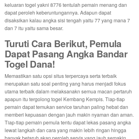
keluaran togel yakni 8776 tentulah pemain menang dan
dapat peroleh keberuntungannya. Adapun dapat
disaksikan kalau angka sisi tengah yaitu 77 yang mana 7
dan 7 itu yaitu sama besar.
Turuti Cara Berikut, Pemula
Dapat Pasang Angka Bandar
Togel Dana!
Memastikan satu opsi situs terpercaya serta terbaik
merupakan satu soal penting yang harus menjadi fokus
utama terbaik dalam melaksanakn semua macan pertaruh
apapun itu tergolong togel Kembang Kempis. Tiap-tiap
pemain dapat temukan service taruhan paling hebat dan
memberi kepuasan dengan jauh makin nyaman dan aman.
Tiap-tiap pemain pemula tentu dapat lekas pasang angka
lewat langkah dan cara yang makin lebih ringan hingga
banyak betaruh akan peroleh servis yang jauh semakin