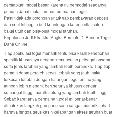
persiapkan modal besar, karena itu bermodal seadanya
pemain dapat mulai taruhan permainan togel.
Pasti tidak ada potongan untuk tiap pembayaran deposit
dan soal ini begitu beri keuntungan karena nilai saldo
bakal utuh dan bisa-bisa modal taruhan.
Keputusan Judi Kira-kira Angka Bermain Di Bandar Togel
Dana Online
Tiap spekulasi togel menarik tentu bisa kasih kehebohan
spesifik khususnya dengan kemunculan pelbagai pasaran
serta jenis taruhan yang tambah lebih beraneka. Tiap-tiap
pemain dapat peroleh servis terbaik yang jauh makin
terkesan terlebih dengan halangan togel online yang
tambah lebih menarik beri serunya khusus dengan
semangat tinggi meraih untung yang tambah lebih tinggi.
Sebab karenanya permainan togel ini benar-benar
dimainkan langkah gampang serta sangat menarik sehari-
harinya hingga terus kasih kelapangan akses taruhan buat