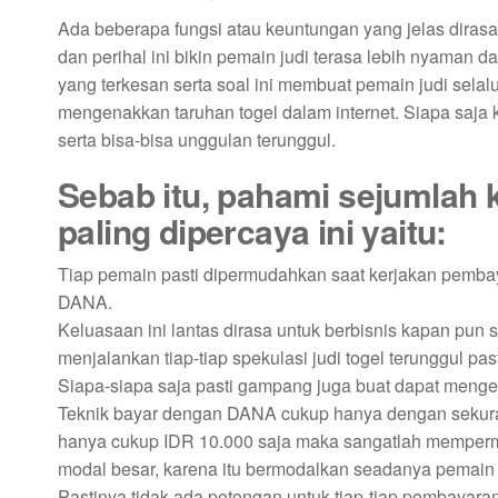
Ada beberapa fungsi atau keuntungan yang jelas dirasa
dan perihal ini bikin pemain judi terasa lebih nyaman 
yang terkesan serta soal ini membuat pemain judi sela
mengenakkan taruhan togel dalam internet. Siapa saja 
serta bisa-bisa unggulan terunggul.
Sebab itu, pahami sejumlah
paling dipercaya ini yaitu:
Tiap pemain pasti dipermudahkan saat kerjakan pembay
DANA.
Keluasaan ini lantas dirasa untuk berbisnis kapan pun
menjalankan tiap-tiap spekulasi judi togel terunggul p
Siapa-siapa saja pasti gampang juga buat dapat menger
Teknik bayar dengan DANA cukup hanya dengan sekuran
hanya cukup IDR 10.000 saja maka sangatlah memperm
modal besar, karena itu bermodalkan seadanya pemain 
Pastinya tidak ada potongan untuk tiap-tiap pembayaran 