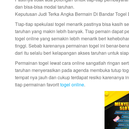
dan bisa-bisa modal taruhan.
Keputusan Judi Terka Angka Bermain Di Bandar Togel
Tiap-tiap spekulasi togel menarik pastinya bisa kasih 
taruhan yang makin lebih banyak. Tiap pemain dapat pe
togel online yang semakin lebih menarik beri keheboha
tinggi. Sebab karenanya permainan togel ini benar-ben
dari itu selalu beri kelapangan akses taruhan untuk siap
Permainan togel lewat cara online sangatlah ringan se
taruhan menyerasikan pada agenda membuka tutup toge
tempat nya jauh dan cukup terdapat resiko karenanya 
tiap permainan favorit
togel online
.