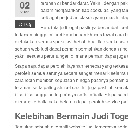
02
taruhan di bandar darat. Yakni, dengan pak
dalam menjalankan tiap spekulasi yang ta
2023
pelbagai perjudian classic yang masih tetap
Off
Pencinta judi togel pastinya bertambah 
terkesan hingga ini beri kehebohan khusus lewat cara 
melakukan semua spekulasi heboh buat tiap spekulasi me
sebuah web judi dapat pemain permainkan dengan ringa
yakni sesuatu peruntungan di mana pemain dapat juga te
Siapa saja dapat peroleh layanan terhebat yang terke
peroleh semua serunya secara sangat menarik selama
cara lebih memberi kepuasan hingga pastinya pemain d
teraman serta paling simpel saat ini juga pastilah sem
bisa-bisa unggulan terpercaya serta terbaik. Siapa sa
menang terbaik maka betaruh dapat peroleh service pa
Kelebihan Bermain Judi Togel 
Tentukan sebuah alternatif website judi terpercaya ser