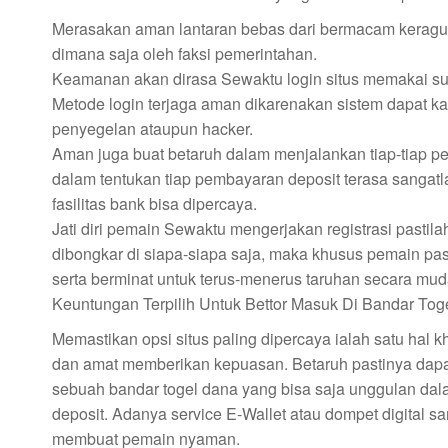
Merasakan aman lantaran bebas dari bermacam keragua
dimana saja oleh faksi pemerintahan.
Keamanan akan dirasa Sewaktu login situs memakai sua
Metode login terjaga aman dikarenakan sistem dapat kasi
penyegelan ataupun hacker.
Aman juga buat betaruh dalam menjalankan tiap-tiap p
dalam tentukan tiap pembayaran deposit terasa sangat
fasilitas bank bisa dipercaya.
Jati diri pemain Sewaktu mengerjakan registrasi pasti
dibongkar di siapa-siapa saja, maka khusus pemain past
serta berminat untuk terus-menerus taruhan secara mud
Keuntungan Terpilih Untuk Bettor Masuk Di Bandar To
Memastikan opsi situs paling dipercaya ialah satu hal 
dan amat memberikan kepuasan. Betaruh pastinya dap
sebuah bandar togel dana yang bisa saja unggulan dal
deposit. Adanya service E-Wallet atau dompet digital 
membuat pemain nyaman.