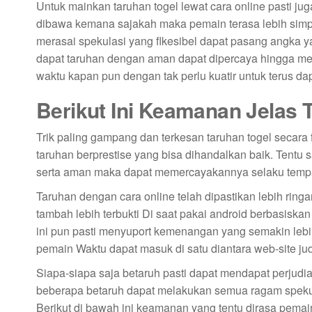
Untuk mainkan taruhan togel lewat cara online pasti ju
dibawa kemana sajakah maka pemain terasa lebih simpe
merasai spekulasi yang flkesibel dapat pasang angka y
dapat taruhan dengan aman dapat dipercaya hingga me
waktu kapan pun dengan tak perlu kuatir untuk terus dap
Berikut Ini Keamanan Jelas 
Trik paling gampang dan terkesan taruhan togel secara 
taruhan berprestise yang bisa dihandalkan baik. Tentu
serta aman maka dapat memercayakannya selaku tempa
Taruhan dengan cara online telah dipastikan lebih ri
tambah lebih terbukti Di saat pakai android berbasiska
ini pun pasti menyuport kemenangan yang semakin lebih
pemain Waktu dapat masuk di satu diantara web-site jud
Siapa-siapa saja betaruh pasti dapat mendapat perjudia
beberapa betaruh dapat melakukan semua ragam spekula
Berikut di bawah ini keamanan yang tentu dirasa pemai