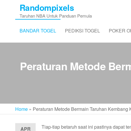
Skip
Randompixels
to
Taruhan NBA Untuk Panduan Pemula
the
content
BANDAR TOGEL
PEDIKSI TOGEL
POKER O
Peraturan Metode Ber
Home
»
Peraturan Metode Bermain Taruhan Kembang K
Tiap-tiap betaruh saat ini pastinya dapat
APR