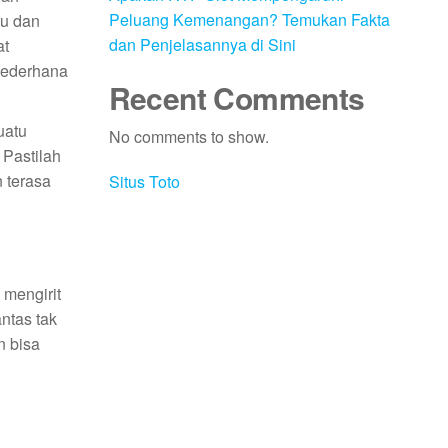
Peluang Kemenangan? Temukan Fakta
tu dan
dan Penjelasannya di Sini
at
 sederhana
Recent Comments
uatu
No comments to show.
 Pastilah
 terasa
Situs Toto
 mengirit
ntas tak
n bisa