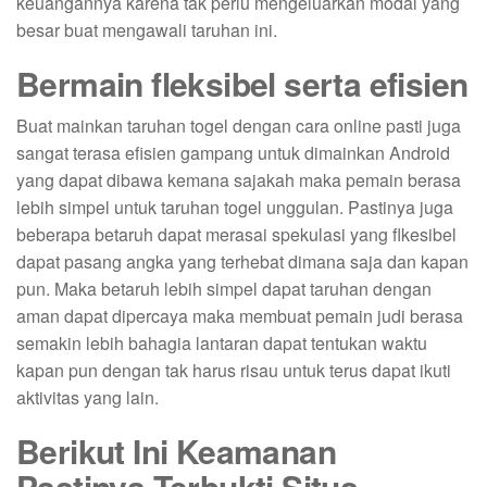
keuangannya karena tak perlu mengeluarkan modal yang
besar buat mengawali taruhan ini.
Bermain fleksibel serta efisien
Buat mainkan taruhan togel dengan cara online pasti juga
sangat terasa efisien gampang untuk dimainkan Android
yang dapat dibawa kemana sajakah maka pemain berasa
lebih simpel untuk taruhan togel unggulan. Pastinya juga
beberapa betaruh dapat merasai spekulasi yang flkesibel
dapat pasang angka yang terhebat dimana saja dan kapan
pun. Maka betaruh lebih simpel dapat taruhan dengan
aman dapat dipercaya maka membuat pemain judi berasa
semakin lebih bahagia lantaran dapat tentukan waktu
kapan pun dengan tak harus risau untuk terus dapat ikuti
aktivitas yang lain.
Berikut Ini Keamanan
Pastinya Terbukti Situs