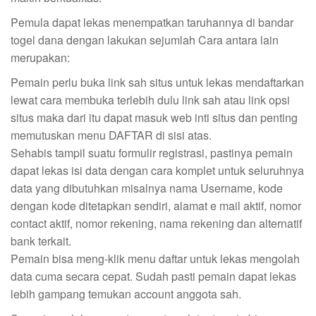
Pemula dapat lekas menempatkan taruhannya di bandar
togel dana dengan lakukan sejumlah Cara antara lain
merupakan:
Pemain perlu buka link sah situs untuk lekas mendaftarkan
lewat cara membuka terlebih dulu link sah atau link opsi
situs maka dari itu dapat masuk web inti situs dan penting
memutuskan menu DAFTAR di sisi atas.
Sehabis tampil suatu formulir registrasi, pastinya pemain
dapat lekas isi data dengan cara komplet untuk seluruhnya
data yang dibutuhkan misalnya nama Username, kode
dengan kode ditetapkan sendiri, alamat e mail aktif, nomor
contact aktif, nomor rekening, nama rekening dan alternatif
bank terkait.
Pemain bisa meng-klik menu daftar untuk lekas mengolah
data cuma secara cepat. Sudah pasti pemain dapat lekas
lebih gampang temukan account anggota sah.