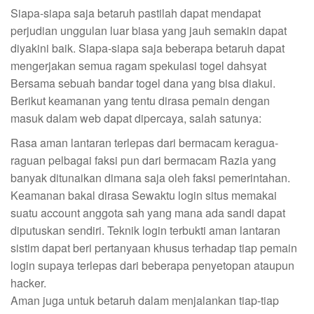
Siapa-siapa saja betaruh pastilah dapat mendapat
perjudian unggulan luar biasa yang jauh semakin dapat
diyakini baik. Siapa-siapa saja beberapa betaruh dapat
mengerjakan semua ragam spekulasi togel dahsyat
Bersama sebuah bandar togel dana yang bisa diakui.
Berikut keamanan yang tentu dirasa pemain dengan
masuk dalam web dapat dipercaya, salah satunya:
Rasa aman lantaran terlepas dari bermacam keragua-
raguan pelbagai faksi pun dari bermacam Razia yang
banyak ditunaikan dimana saja oleh faksi pemerintahan.
Keamanan bakal dirasa Sewaktu login situs memakai
suatu account anggota sah yang mana ada sandi dapat
diputuskan sendiri. Teknik login terbukti aman lantaran
sistim dapat beri pertanyaan khusus terhadap tiap pemain
login supaya terlepas dari beberapa penyetopan ataupun
hacker.
Aman juga untuk betaruh dalam menjalankan tiap-tiap