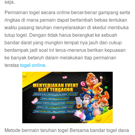
saja.
Permainan togel secara online benar-benar gampang serta
ringkas di mana pemain dapat bertambah bebas tentukan
waktu pasang taruhan menyelaraskan di skedul membuka
tutup togel. Dengan tidak harus berangkat ke sebuah
bandar darat yang mungkin tempat nya jauh dan cukup
berdampak jadi soal ini terus-menerus berikan kepuasan
ke banyak betaruh dalam melakukan tiap permainan
teratas
togel online
.
Metode bermain taruhan togel Bersama bandar togel dana