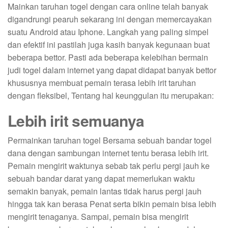
Mainkan taruhan togel dengan cara online telah banyak
digandrungi pearuh sekarang ini dengan memercayakan
suatu Android atau Iphone. Langkah yang paling simpel
dan efektif ini pastilah juga kasih banyak kegunaan buat
beberapa bettor. Pasti ada beberapa kelebihan bermain
judi togel dalam internet yang dapat didapat banyak bettor
khususnya membuat pemain terasa lebih irit taruhan
dengan fleksibel, Tentang hal keunggulan itu merupakan:
Lebih irit semuanya
Permainkan taruhan togel Bersama sebuah bandar togel
dana dengan sambungan internet tentu berasa lebih irit.
Pemain mengirit waktunya sebab tak perlu pergi jauh ke
sebuah bandar darat yang dapat memerlukan waktu
semakin banyak, pemain lantas tidak harus pergi jauh
hingga tak kan berasa Penat serta bikin pemain bisa lebih
mengirit tenaganya. Sampai, pemain bisa mengirit