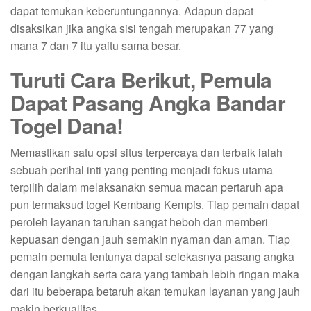
dapat temukan keberuntungannya. Adapun dapat
disaksikan jika angka sisi tengah merupakan 77 yang
mana 7 dan 7 itu yaitu sama besar.
Turuti Cara Berikut, Pemula
Dapat Pasang Angka Bandar
Togel Dana!
Memastikan satu opsi situs terpercaya dan terbaik ialah
sebuah perihal inti yang penting menjadi fokus utama
terpilih dalam melaksanakn semua macan pertaruh apa
pun termaksud togel Kembang Kempis. Tiap pemain dapat
peroleh layanan taruhan sangat heboh dan memberi
kepuasan dengan jauh semakin nyaman dan aman. Tiap
pemain pemula tentunya dapat selekasnya pasang angka
dengan langkah serta cara yang tambah lebih ringan maka
dari itu beberapa betaruh akan temukan layanan yang jauh
makin berkualitas.