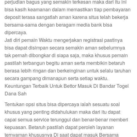
perjudian bagus yang semakin terkesan maka dari itu ini
bisa kasih keamanan dalam memastikan tiap pembayaran
deposit terasa sangatlah aman karena situs telah bekerja
bersama-sama dengan beragam media bank bisa
dipercaya.
Jati diri pemain Waktu mengerjakan registrasi pastinya
bisa dapat disimpan secara semakin aman sebelumnya
tak pernah dibongkar di siapa saja, maka khusus pemain
pastilah terbangun begitu aman serta membikin betaruh
berasa lebih ringan dan berkeinginan untuk selalu taruhan
secara gampang dimanapun serta setiap waktu.
Keuntungan Terbaik Untuk Bettor Masuk Di Bandar Togel
Dana Sah
Tentukan opsi situs bisa dipercaya ialah sesuatu soal
khusus yang penting didahulukan maka dari itu dapat
capai semua service terunggul dan benar-benar memberi
kepuasan. Betaruh pastilah dapat peroleh layanan
ternyaman khususnya Di saat dapat masuk Bersama