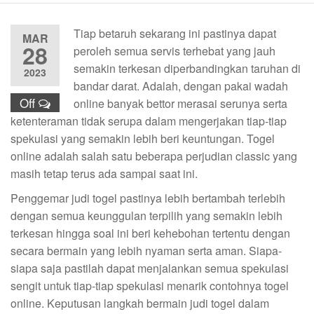
Tiap betaruh sekarang ini pastinya dapat
MAR
28
peroleh semua servis terhebat yang jauh
semakin terkesan diperbandingkan taruhan di
2023
bandar darat. Adalah, dengan pakai wadah
Off
online banyak bettor merasai serunya serta
ketenteraman tidak serupa dalam mengerjakan tiap-tiap
spekulasi yang semakin lebih beri keuntungan. Togel
online adalah salah satu beberapa perjudian classic yang
masih tetap terus ada sampai saat ini.
Penggemar judi togel pastinya lebih bertambah terlebih
dengan semua keunggulan terpilih yang semakin lebih
terkesan hingga soal ini beri kehebohan tertentu dengan
secara bermain yang lebih nyaman serta aman. Siapa-
siapa saja pastilah dapat menjalankan semua spekulasi
sengit untuk tiap-tiap spekulasi menarik contohnya togel
online. Keputusan langkah bermain judi togel dalam