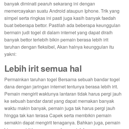
banyak diminati pearuh sekarang ini dengan
memercayakan suatu Android ataupun Iphone. Trik yang
simpel serta ringkas ini pasti juga kasih banyak faedah
buat beberapa bettor. Pastilah ada beberapa keunggulan
bermain judi togel di dalam internet yang dapat diraih
banyak bettor terlebih bikin pemain berasa lebih irit
taruhan dengan fleksibel, Akan halnya keunggulan itu
yakni:
Lebih irit semua hal
Permainkan taruhan togel Bersama sebuah bandar togel
dana dengan jaringan internet tentunya berasa lebih irit.
Pemain mengirit waktunya lantaran tidak harus pergi jauh
ke sebuah bandar darat yang dapat memakan banyak
waktu makin banyak, pemain juga tak harus pergi jauh
hingga tak kan terasa Capek serta membikin pemain
semakin dapat mengirit tenaganya. Bahkan juga, pemain