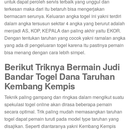
untuk dapat peroleh servis terbaik yang unggul dan
terkesan maka dari itu betaruh bisa mengerjakan
bermacam serunya. Keluaran angka togel ini yakni terdiri
dalam angka tersusun sekitar 4 angka yang berurut adalah
menjadi AS, KOP, KEPALA dan paling akhir yaitu EKOR.
Dengan tentukan taruhan yang cocok yakni ramalan angka
yang ada di pengeluaran togel karena itu pastinya pemain
bisa menang dengan cara lebih simpel.
Berikut Triknya Bermain Judi
Bandar Togel Dana Taruhan
Kembang Kempis
Teknik paling gampang dan ringkas dalam mengikut suatu
spekulasi togel online akan dirasa beberapa pemain
secara optimal. Trik paling mudah memasangkan taruhan
togel dapat pemain turuti pada model type taruhan yang
disajikan. Seperti diantaranya yakni Kembang Kempis