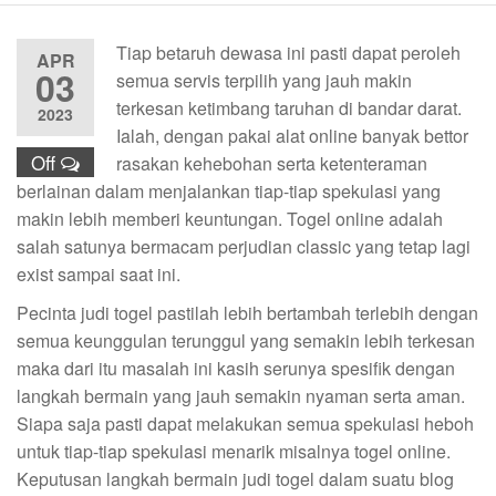
Tiap betaruh dewasa ini pasti dapat peroleh
APR
03
semua servis terpilih yang jauh makin
terkesan ketimbang taruhan di bandar darat.
2023
Ialah, dengan pakai alat online banyak bettor
Off
rasakan kehebohan serta ketenteraman
berlainan dalam menjalankan tiap-tiap spekulasi yang
makin lebih memberi keuntungan. Togel online adalah
salah satunya bermacam perjudian classic yang tetap lagi
exist sampai saat ini.
Pecinta judi togel pastilah lebih bertambah terlebih dengan
semua keunggulan terunggul yang semakin lebih terkesan
maka dari itu masalah ini kasih serunya spesifik dengan
langkah bermain yang jauh semakin nyaman serta aman.
Siapa saja pasti dapat melakukan semua spekulasi heboh
untuk tiap-tiap spekulasi menarik misalnya togel online.
Keputusan langkah bermain judi togel dalam suatu blog