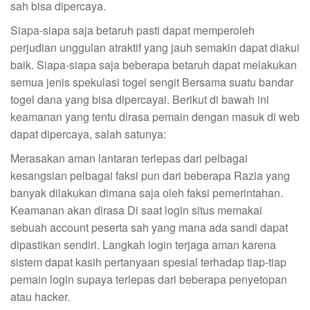
sah bisa dipercaya.
Siapa-siapa saja betaruh pasti dapat memperoleh
perjudian unggulan atraktif yang jauh semakin dapat diakui
baik. Siapa-siapa saja beberapa betaruh dapat melakukan
semua jenis spekulasi togel sengit Bersama suatu bandar
togel dana yang bisa dipercayai. Berikut di bawah ini
keamanan yang tentu dirasa pemain dengan masuk di web
dapat dipercaya, salah satunya:
Merasakan aman lantaran terlepas dari pelbagai
kesangsian pelbagai faksi pun dari beberapa Razia yang
banyak dilakukan dimana saja oleh faksi pemerintahan.
Keamanan akan dirasa Di saat login situs memakai
sebuah account peserta sah yang mana ada sandi dapat
dipastikan sendiri. Langkah login terjaga aman karena
sistem dapat kasih pertanyaan spesial terhadap tiap-tiap
pemain login supaya terlepas dari beberapa penyetopan
atau hacker.