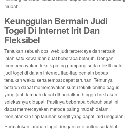
mudah.
Keunggulan Bermain Judi
Togel Di Internet Irit Dan
Fleksibel
Tentukan sebuah opsi web judi terpercaya dan terbaik
ialah satu kewajiban buat beberapa betaruh. Dengan
mempercayakan teknik paling gampang serta efektif main
judi togel di dalam internet, tiap-tiap pemain bebas
tentukan waktu serta tempat dapat taruhan. Tentunya
betaruh dapat memercayakan suatu teknik online bagus
yang jauh tambah dapat dihandalkan hingga hoki akan
selekasnya didapat. Pastinya beberapa betaruh saat ini
dapat memercayakan metode paling mudah dalam
menjalankan tiap taruhan sengit yang dapat jaid unggulan.
Permainkan taruhan togel dengan cara online sudahlah