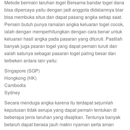
Metode bermain taruhan togel Bersama bandar togel dana
bisa dipercaya yaitu dengan jadi anggota didalamnya biar
bisa membuka situs dan dapat pasang angka setiap saat.
Pemain butuh punya ramalan angka keluaran togel cocok,
ialah dengan memperhitungkan dengan cara benar untuk
keluaran hasil angka pada pasaran yang dituruti. Pastilah
banyak juga psaran togel yang dapat pemain turuti dan
salah satunya sebagai pasaran togel paling besar dan
terbeken antara lain yaitu:
Singapore (SGP)
Hongkong (HK)
Cambodia
Sydney
Secara menduga angka karena itu terdapat sejumlah
keputusan tidak serupa yang dapat pemain tentukan di
beberapa jenis taruhan yang disajikan. Tentunya banyak
betaruh dapat berasa jauh makin nyaman serta aman