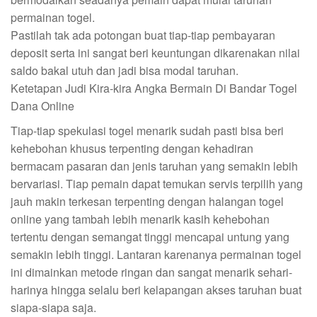
permainan togel.
Pastilah tak ada potongan buat tiap-tiap pembayaran
deposit serta ini sangat beri keuntungan dikarenakan nilai
saldo bakal utuh dan jadi bisa modal taruhan.
Ketetapan Judi Kira-kira Angka Bermain Di Bandar Togel
Dana Online
Tiap-tiap spekulasi togel menarik sudah pasti bisa beri
kehebohan khusus terpenting dengan kehadiran
bermacam pasaran dan jenis taruhan yang semakin lebih
bervariasi. Tiap pemain dapat temukan servis terpilih yang
jauh makin terkesan terpenting dengan halangan togel
online yang tambah lebih menarik kasih kehebohan
tertentu dengan semangat tinggi mencapai untung yang
semakin lebih tinggi. Lantaran karenanya permainan togel
ini dimainkan metode ringan dan sangat menarik sehari-
harinya hingga selalu beri kelapangan akses taruhan buat
siapa-siapa saja.