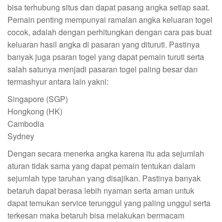
bisa terhubung situs dan dapat pasang angka setiap saat.
Pemain penting mempunyai ramalan angka keluaran togel
cocok, adalah dengan perhitungkan dengan cara pas buat
keluaran hasil angka di pasaran yang dituruti. Pastinya
banyak juga psaran togel yang dapat pemain turuti serta
salah satunya menjadi pasaran togel paling besar dan
termashyur antara lain yakni:
Singapore (SGP)
Hongkong (HK)
Cambodia
Sydney
Dengan secara menerka angka karena itu ada sejumlah
aturan tidak sama yang dapat pemain tentukan dalam
sejumlah type taruhan yang disajikan. Pastinya banyak
betaruh dapat berasa lebih nyaman serta aman untuk
dapat temukan service terunggul yang paling unggul serta
terkesan maka betaruh bisa melakukan bermacam