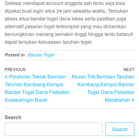
Selesai mendapat account anggota sah tentu saja bisa
dipakai buat login situs 24 jam sewaktu-waktu. Temukan
akses situs bandar togel dana lekas serta pastikan juga
alternatif pasaran togel terkomplet yang mau dimainkan
kemungkinan menang semakin tinggi hingga tentu betaruh
dapat temukan keluasaan taruhan togel.
Posted in
Bandar Togel
Post
Previous
PREVIOUS
NEXT
N
Peraturan Teknik Bermain
Aturan Trik Bermain Taruhan
Post
Po
navigation
Taruhan Kembang Kempis
Kembang Kempis Bandar
Bandar Togel Dana Fleksibel
Togel Dana Fleksibel
Kotawaringin Barat
Marabahan
Search
Search