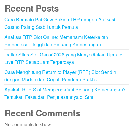
Recent Posts
Cara Bermain Pai Gow Poker di HP dengan Aplikasi
Casino Paling Stabil untuk Pemula
Analisis RTP Slot Online: Memahami Keterkaitan
Persentase Tinggi dan Peluang Kemenangan
Daftar Situs Slot Gacor 2026 yang Menyediakan Update
Live RTP Setiap Jam Terpercaya
Cara Menghitung Return to Player (RTP) Slot Sendiri
dengan Mudah dan Cepat: Panduan Praktis
Apakah RTP Slot Mempengaruhi Peluang Kemenangan?
Temukan Fakta dan Penjelasannya di Sini
Recent Comments
No comments to show.