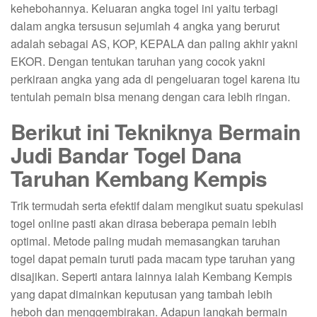
kehebohannya. Keluaran angka togel ini yaitu terbagi
dalam angka tersusun sejumlah 4 angka yang berurut
adalah sebagai AS, KOP, KEPALA dan paling akhir yakni
EKOR. Dengan tentukan taruhan yang cocok yakni
perkiraan angka yang ada di pengeluaran togel karena itu
tentulah pemain bisa menang dengan cara lebih ringan.
Berikut ini Tekniknya Bermain
Judi Bandar Togel Dana
Taruhan Kembang Kempis
Trik termudah serta efektif dalam mengikut suatu spekulasi
togel online pasti akan dirasa beberapa pemain lebih
optimal. Metode paling mudah memasangkan taruhan
togel dapat pemain turuti pada macam type taruhan yang
disajikan. Seperti antara lainnya ialah Kembang Kempis
yang dapat dimainkan keputusan yang tambah lebih
heboh dan menggembirakan. Adapun langkah bermain