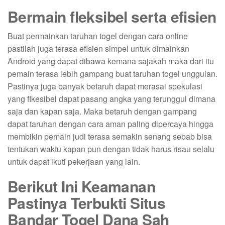
Bermain fleksibel serta efisien
Buat permainkan taruhan togel dengan cara online
pastilah juga terasa efisien simpel untuk dimainkan
Android yang dapat dibawa kemana sajakah maka dari itu
pemain terasa lebih gampang buat taruhan togel unggulan.
Pastinya juga banyak betaruh dapat merasai spekulasi
yang flkesibel dapat pasang angka yang terunggul dimana
saja dan kapan saja. Maka betaruh dengan gampang
dapat taruhan dengan cara aman paling dipercaya hingga
membikin pemain judi terasa semakin senang sebab bisa
tentukan waktu kapan pun dengan tidak harus risau selalu
untuk dapat ikuti pekerjaan yang lain.
Berikut Ini Keamanan
Pastinya Terbukti Situs
Bandar Togel Dana Sah