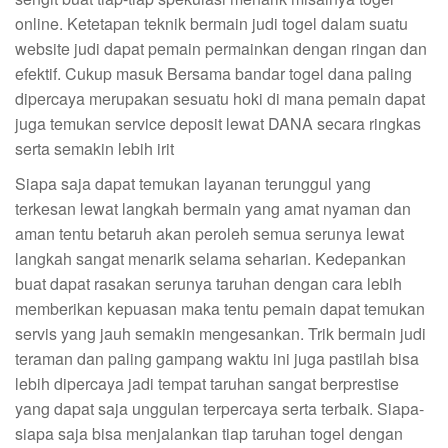
online. Ketetapan teknik bermain judi togel dalam suatu
website judi dapat pemain permainkan dengan ringan dan
efektif. Cukup masuk Bersama bandar togel dana paling
dipercaya merupakan sesuatu hoki di mana pemain dapat
juga temukan service deposit lewat DANA secara ringkas
serta semakin lebih irit
Siapa saja dapat temukan layanan terunggul yang
terkesan lewat langkah bermain yang amat nyaman dan
aman tentu betaruh akan peroleh semua serunya lewat
langkah sangat menarik selama seharian. Kedepankan
buat dapat rasakan serunya taruhan dengan cara lebih
memberikan kepuasan maka tentu pemain dapat temukan
servis yang jauh semakin mengesankan. Trik bermain judi
teraman dan paling gampang waktu ini juga pastilah bisa
lebih dipercaya jadi tempat taruhan sangat berprestise
yang dapat saja unggulan terpercaya serta terbaik. Siapa-
siapa saja bisa menjalankan tiap taruhan togel dengan