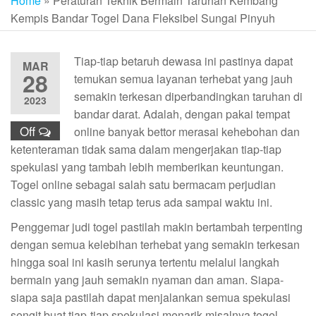
Home
»
Peraturan Teknik Bermain Taruhan Kembang
Kempis Bandar Togel Dana Fleksibel Sungai Pinyuh
Tiap-tiap betaruh dewasa ini pastinya dapat
MAR
28
temukan semua layanan terhebat yang jauh
semakin terkesan diperbandingkan taruhan di
2023
bandar darat. Adalah, dengan pakai tempat
Off
online banyak bettor merasai kehebohan dan
ketenteraman tidak sama dalam mengerjakan tiap-tiap
spekulasi yang tambah lebih memberikan keuntungan.
Togel online sebagai salah satu bermacam perjudian
classic yang masih tetap terus ada sampai waktu ini.
Penggemar judi togel pastilah makin bertambah terpenting
dengan semua kelebihan terhebat yang semakin terkesan
hingga soal ini kasih serunya tertentu melalui langkah
bermain yang jauh semakin nyaman dan aman. Siapa-
siapa saja pastilah dapat menjalankan semua spekulasi
sengit buat tiap-tiap spekulasi menarik misalnya togel