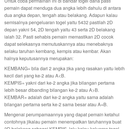
Untuk coba permainan ini di bandar togel dana pasti
pemain dapat menduga dua angka lebih dahulu di antara
dua angka depan, tengah atau belakang. Adapun kalau
semisalnya pengeluaran togel yaitu 5432 pastilah 2D
depan yakni 54, 2D tengah yaitu 43 serta 2D belakang
ialah 32. Pasti sehabis pemain memastikan 2D cocok
dapat selekasnya memutuskannya atau menebaknya
selaku taruhan kembang, kempis atau kembar. Akan
halnya keputusannya merupakan:
KEMBANG= bila dari 2 angka jika yang rasakan yaitu lebih
kecil dari yang ke-2 atau A<B.
KEMPIS= yakni dari ke-2 angka jika bilangan pertama
lebih besar dibanding bilangan ke-2 atau A>B.
KEMBAR= adalah dari ke-2 angka yaitu sama adalah
bilangan pertama serta ke-2 sama besar atau A=B.
Mengenai perumpamaannya yang dapat pemain ketahui
contohnya jikalau pemain menempatkan taruhannya buat
2D belakang sebagai KEMPIS, lalu kalau keluaran togel