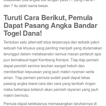
dan 7 itu ialah sama besar.
Turuti Cara Berikut, Pemula
Dapat Pasang Angka Bandar
Togel Dana!
Tentukan satu alternatif situs terpercaya dan terbaik yakni
sebuah hal khusus yang penting menjadi yang diutamakan
terunggul dalam melaksanakn semua macan pertaruh apa
pun termaksud togel Kembang Kempis. Tiap-tiap pemain
dapat peroleh service taruhan sangat heboh dan
memberikan kepuasan yang jauh makin nyaman serta
aman. Tiap pemain pemula sudah pasti dapat lekas
pasang angka lewat cara dan cara yang tambah ringan
maka beberapa betaruh akan peroleh layanan yang jauh
makin bermutu.
Pemula dapat selekasnya memasangkan taruhannya di