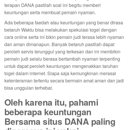
terapan DANA pastilah soal ini begitu memberi
keuntungan serta membuat pemain nyaman.
Ada beberapa faedah atau keuntungan yang benar dirasa
betaruh Waktu bisa melakukan spekulasi togel dengan
cara online serta ini bikin pemain judi terasa lebih nyaman
dan aman dimanapun. Banyak betaruh pastilah dapat
peroleh servis terunggul yang terkesan dan ini membikin
pemain judi selalu berasa bertambah nyaman terpenting
untuk dapat peroleh keuntungan mengenakkan taruhan
togel dalam internet. Siapa saja kemungkinan merasai
ketenteraman tertentu secara bermain amat aman dan jadi
bisa unggulan terhebat.
Oleh karena itu, pahami
beberapa keuntungan
Bersama situs DANA paling