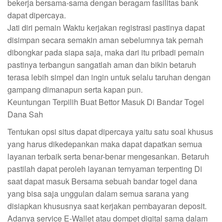
bekerja bersama-sama dengan beragam fasilitas bank
dapat dipercaya.
Jati diri pemain Waktu kerjakan registrasi pastinya dapat
disimpan secara semakin aman sebelumnya tak pernah
dibongkar pada siapa saja, maka dari itu pribadi pemain
pastinya terbangun sangatlah aman dan bikin betaruh
terasa lebih simpel dan ingin untuk selalu taruhan dengan
gampang dimanapun serta kapan pun.
Keuntungan Terpilih Buat Bettor Masuk Di Bandar Togel
Dana Sah
Tentukan opsi situs dapat dipercaya yaitu satu soal khusus
yang harus dikedepankan maka dapat dapatkan semua
layanan terbaik serta benar-benar mengesankan. Betaruh
pastilah dapat peroleh layanan ternyaman terpenting Di
saat dapat masuk Bersama sebuah bandar togel dana
yang bisa saja unggulan dalam semua sarana yang
disiapkan khususnya saat kerjakan pembayaran deposit.
Adanya service E-Wallet atau dompet digital sama dalam