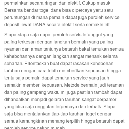
permainkan secara ringan dan efektif. Cukup masuk
Bersama bandar togel dana bisa dipercaya yaitu satu
peruntungan di mana pemain dapat juga peroleh service
deposit lewat DANA secara efektif serta semakin irit
Siapa-siapa saja dapat peroleh servis terunggul yang
paling terkesan dengan langkah bermain yang paling
nyaman dan aman tentunya betaruh bakal temukan semua
kehebohannya dengan langkah sangat menarik selama
seharian. Prioritaskan buat dapat rasakan kehebohan
taruhan dengan cara lebih memberikan kepuasan hingga
tentu saja pemain dapat temukan service yang jauh
semakin memberi kepuasan. Metode bermain judi teraman
dan paling gampang waktu ini juga pastilah tambah dapat
dihandalkan menjadi gelaran taruhan sangat berpamor
yang bisa saja unggulan terpercaya dan terbaik. Siapa
saja bisa menjalankan tiap-tiap taruhan togel dengan
semua kemungkinan menang terpilih hingga betaruh dapat
peroleh service paling mudah.