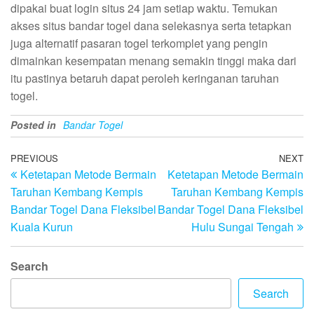
dipakai buat login situs 24 jam setiap waktu. Temukan
akses situs bandar togel dana selekasnya serta tetapkan
juga alternatif pasaran togel terkomplet yang pengin
dimainkan kesempatan menang semakin tinggi maka dari
itu pastinya betaruh dapat peroleh keringanan taruhan
togel.
Posted in
Bandar Togel
Post
Previous
PREVIOUS
NEXT
N
Ketetapan Metode Bermain
Ketetapan Metode Bermain
Post
Po
navigation
Taruhan Kembang Kempis
Taruhan Kembang Kempis
Bandar Togel Dana Fleksibel
Bandar Togel Dana Fleksibel
Kuala Kurun
Hulu Sungai Tengah
Search
Search