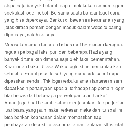
siapa saja banyak betaruh dapat melakukan semua ragam
spekulasi togel heboh Bersama suatu bandar togel dana
yang bisa dipercayai. Berikut di bawah ini keamanan yang
jelas dirasa pemain dengan masuk dalam website paling
dipercaya, salah satunya:
Merasakan aman lantaran bebas dari bermacam keragua-
raguan pelbagai faksi pun dari beberapa Razia yang
banyak ditunaikan dimana saja oleh faksi pemerintahan.
Keamanan bakal dirasa Waktu login situs memanfaatkan
sebuah account peserta sah yang mana ada sandi dapat
dipastikan sendiri. Trik login terbukti aman lantaran sistim
dapat kasih pertanyaan spesial terhadap tiap pemain login
biar bebas dari beberapa penyetopan atau hacker.
Aman juga buat betaruh dalam menjalankan tiap perjudian
luar biasa yang jauh makin terkesan maka dari itu soal ini
bisa berikan keamanan dalam memastikan tiap
pembayaran deposit terasa amat aman lantaran situs telah