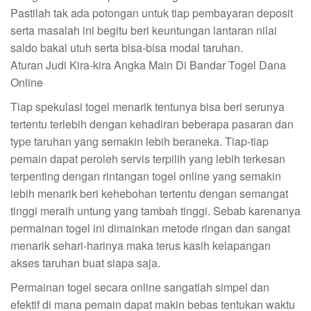
Pastilah tak ada potongan untuk tiap pembayaran deposit
serta masalah ini begitu beri keuntungan lantaran nilai
saldo bakal utuh serta bisa-bisa modal taruhan.
Aturan Judi Kira-kira Angka Main Di Bandar Togel Dana
Online
Tiap spekulasi togel menarik tentunya bisa beri serunya
tertentu terlebih dengan kehadiran beberapa pasaran dan
type taruhan yang semakin lebih beraneka. Tiap-tiap
pemain dapat peroleh servis terpilih yang lebih terkesan
terpenting dengan rintangan togel online yang semakin
lebih menarik beri kehebohan tertentu dengan semangat
tinggi meraih untung yang tambah tinggi. Sebab karenanya
permainan togel ini dimainkan metode ringan dan sangat
menarik sehari-harinya maka terus kasih kelapangan
akses taruhan buat siapa saja.
Permainan togel secara online sangatlah simpel dan
efektif di mana pemain dapat makin bebas tentukan waktu