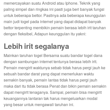
memercayakan suatu Android atau Iphone. Teknik yang
paling simpel dan ringkas ini pasti juga beri banyak fungsi
untuk beberapa bettor. Pastinya ada beberapa keunggulan
main judi togel pada internet yang dapat didapat banyak
bettor terpenting membikin pemain berasa lebih irit taruhan
dengan fleksibel, Adapun keunggulan itu yakni:
Lebih irit segalanya
Mainkan taruhan togel Bersama suatu bandar togel dana
dengan sambungan internet tentunya berasa lebih irit.
Pemain mengirit waktunya sebab tidak harus pergi jauh ke
sebuah bandar darat yang dapat memerlukan waktu
semakin banyak, pemain lantas tidak harus pergi jauh
maka dari itu tidak berasa Penat dan bikin pemain semakin
dapat mengirit tenaganya. Sampai, pemain bisa mengirit
keuangannya lantaran tak harus mengeluarkan modal
yang besar untuk mengawali taruhan ini.