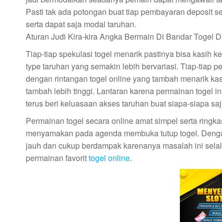
Pasti tak ada potongan buat tiap pembayaran deposit s
serta dapat saja modal taruhan.
Aturan Judi Kira-kira Angka Bermain Di Bandar Togel 
Tiap-tiap spekulasi togel menarik pastinya bisa kasih
type taruhan yang semakin lebih bervariasi. Tiap-tiap 
dengan rintangan togel online yang tambah menarik ka
tambah lebih tinggi. Lantaran karena permainan togel in
terus beri keluasaan akses taruhan buat siapa-siapa saj
Permainan togel secara online amat simpel serta ring
menyamakan pada agenda membuka tutup togel. Dengan
jauh dan cukup berdampak karenanya masalah ini sela
permainan favorit
togel online
.