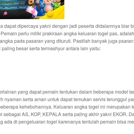
a dapat dipercaya yakni dengan jadi peserta didalamnya biar b
 Pemain perlu miliki prakiraan angka keluaran togel pas, adal
angka pada pasaran yang dituruti. Pastilah banyak juga psaran
 paling besar serta termashyur antara lain yaitu:
rlainan yang dapat pemain tentukan dalam beberapa model ta
bih nyaman serta aman untuk dapat temukan servis terunggul ya
beberapa kehebohannya. Keluaran angka togel ini merupakan te
kni sebagai AS, KOP, KEPALA serta paling akhir yakni EKOR. 
g ada di pengeluaran togel karenanya tentulah pemain bisa m