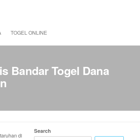
A
TOGEL ONLINE
is Bandar Togel Dana
an
Search
taruhan di