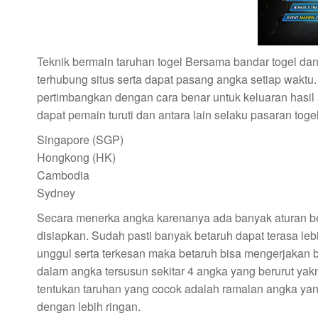
Teknik bermain taruhan togel Bersama bandar togel dan
terhubung situs serta dapat pasang angka setiap waktu.
pertimbangkan dengan cara benar untuk keluaran hasil 
dapat pemain turuti dan antara lain selaku pasaran togel
Singapore (SGP)
Hongkong (HK)
Cambodia
Sydney
Secara menerka angka karenanya ada banyak aturan be
disiapkan. Sudah pasti banyak betaruh dapat terasa le
unggul serta terkesan maka betaruh bisa mengerjakan 
dalam angka tersusun sekitar 4 angka yang berurut ya
tentukan taruhan yang cocok adalah ramalan angka yan
dengan lebih ringan.