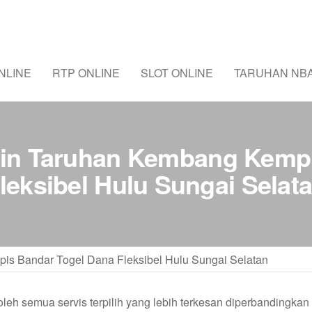
NLINE
RTP ONLINE
SLOT ONLINE
TARUHAN NB
ain Taruhan Kembang Kemp
leksibel Hulu Sungai Selat
is Bandar Togel Dana Fleksibel Hulu Sungai Selatan
oleh semua servis terpilih yang lebih terkesan diperbandingkan 