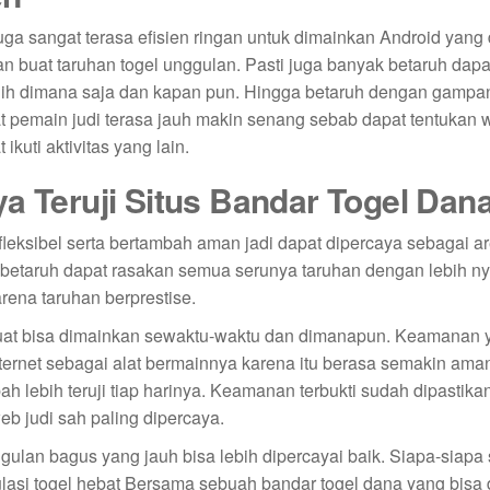
uga sangat terasa efisien ringan untuk dimainkan Android yang
 buat taruhan togel unggulan. Pasti juga banyak betaruh dapa
pilih dimana saja dan kapan pun. Hingga betaruh dengan gampa
 pemain judi terasa jauh makin senang sebab dapat tentukan 
kuti aktivitas yang lain.
ya Teruji Situs Bandar Togel Dan
fleksibel serta bertambah aman jadi dapat dipercaya sebagai a
a, betaruh dapat rasakan semua serunya taruhan dengan lebih 
ena taruhan berprestise.
 buat bisa dimainkan sewaktu-waktu dan dimanapun. Keamanan 
internet sebagai alat bermainnya karena itu berasa semakin ama
lebih teruji tiap harinya. Keamanan terbukti sudah dipastika
b judi sah paling dipercaya.
gulan bagus yang jauh bisa lebih dipercayai baik. Siapa-siapa 
si togel hebat Bersama sebuah bandar togel dana yang bisa d