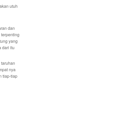
 akan utuh
aran dan
 terpenting
tung yang
dari itu
 taruhan
mpat nya
tiap-tiap